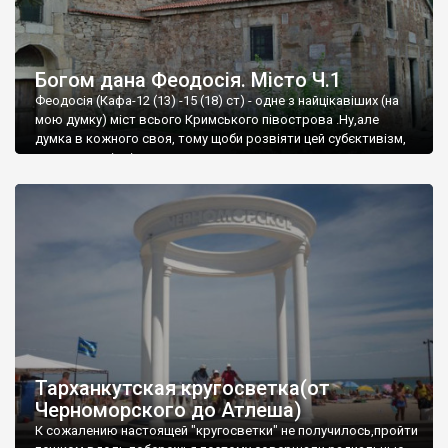
Богом дана Феодосія. Місто Ч.1
Феодосія (Кафа-12 (13) -15 (18) ст) - одне з найцікавіших (на
мою думку) міст всього Кримського півострова .Ну,але
думка в кожного своя, тому щоби розвіяти цей субєктивізм,
запрошую відвідати це
Тарханкутская кругосветка(от
Черноморского до Атлеша)
К сожалению настоящей "кругосветки" не получилось,пройти