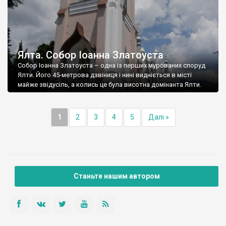
Ялта. Собор Іоанна Златоуста
Собор Іоанна Златоуста – одна із перших мурованих споруд
Ялти. Його 45-метрова дзвіниця і нині видніється в місті
майже звідусіль, а колись це була висотна домінанта Ялти.
1
2
3
4
5
Далі »
Станьте нашим автором