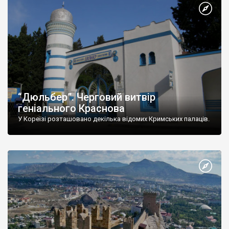
“Дюльбер”. Черговий витвір
геніального Краснова
У Кореїзі розташовано декілька відомих Кримських палаців.