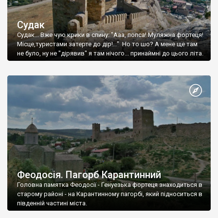
Судак
Судак... Вже чую крики в спину: "Ааа, попса! Муляжна фортеця!
Місце,туристами затерте до дір!..." Но то шо? А мене ще там
не було, ну не "дірявив" я там нічого... принаймні до цього літа.
Феодосія. Пагорб Карантинний
Головна памятка Феодосії - Генуезька фортеця знаходиться в
старому районі - на Карантинному пагорбі, який підноситься в
південній частині міста.