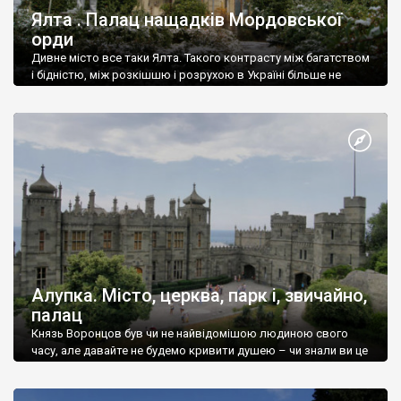
Ялта . Палац нащадків Мордовської
орди
Дивне місто все таки Ялта. Такого контрасту між багатством
і бідністю, між розкішшю і розрухою в Україні більше не
знайдеш.
Алупка. Місто, церква, парк і, звичайно,
палац
Князь Воронцов був чи не найвідомішою людиною свого
часу, але давайте не будемо кривити душею – чи знали ви це
прізвище до відвідин Алупки? Мабуть все таки ні.