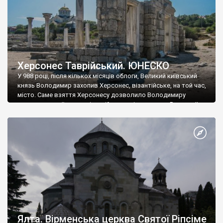
Херсонес Таврійський. ЮНЕСКО
У 988 році, після кількох місяців облоги, Великий київський
князь Володимир захопив Херсонес, візантійське, на той час,
місто. Саме взяття Херсонесу дозволило Володимиру
диктувати свої умови візантійському імператору Василю ІІ, та
одружитися з його дочкою Ганною. Цього ж року, в
Херсонесі Володимир-язичник, став Василем-християнином.
А потім було Хрещення Русі. На честь Херсонесу Таврійського
названо місто […]
Ялта. Вірменська церква Святої Ріпсіме