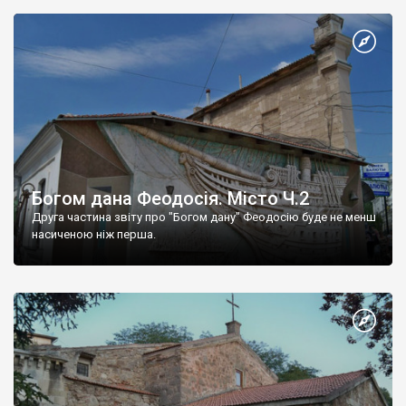
Богом дана Феодосія. Місто Ч.2
Друга частина звіту про "Богом дану" Феодосію буде не менш
насиченою ніж перша.