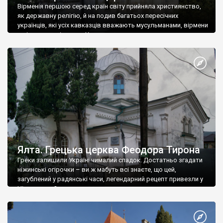
Вірменія першою серед країн світу прийняла християнство,
як державну релігію, й на подив багатьох пересічних
українців, які усіх кавказців вважають мусульманами, вірмени
є відданими вірянами Христа
Ялта. Грецька церква Феодора Тирона
Греки залишили Україні чималий спадок. Достатньо згадати
ніжинські огірочки – ви ж мабуть всі знаєте, що цей,
загублений у радянські часи, легендарний рецепт привезли у
Ніжин греки?