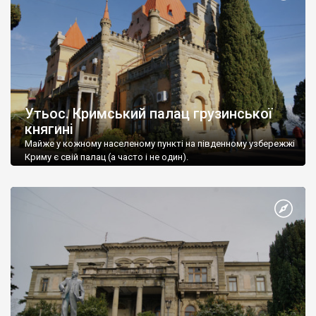
Утьос. Кримський палац грузинської
княгині
Майже у кожному населеному пункті на південному узбережжі
Криму є свій палац (а часто і не один).