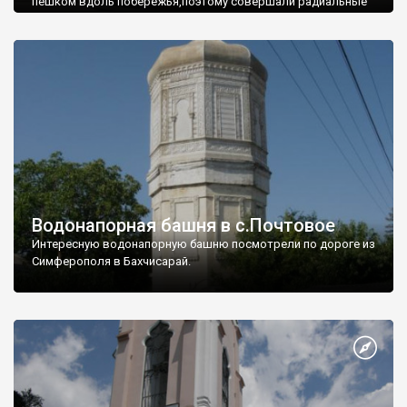
пешком вдоль побережья,поэтому совершали радиальные
вылазки из Оленевки.
Водонапорная башня в с.Почтовое
Интересную водонапорную башню посмотрели по дороге из
Симферополя в Бахчисарай.