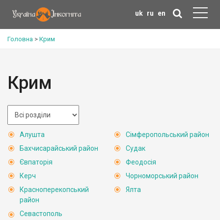
uk
ru
en
Головна
>
Крим
Крим
Алушта
Сімферопольський район
Бахчисарайський район
Судак
Євпаторія
Феодосія
Керч
Чорноморський район
Красноперекопський
Ялта
район
Севастополь