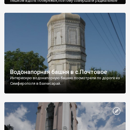
пешком вдоль побережья,поэтому совершали радиальные
вылазки из Оленевки.
Водонапорная башня в с.Почтовое
Интересную водонапорную башню посмотрели по дороге из
Симферополя в Бахчисарай.