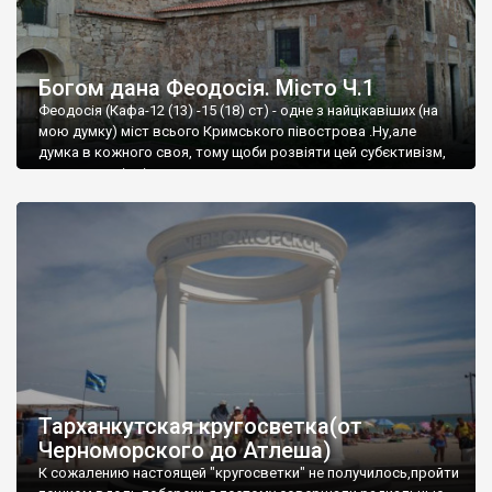
Богом дана Феодосія. Місто Ч.1
Феодосія (Кафа-12 (13) -15 (18) ст) - одне з найцікавіших (на
мою думку) міст всього Кримського півострова .Ну,але
думка в кожного своя, тому щоби розвіяти цей субєктивізм,
запрошую відвідати це
Тарханкутская кругосветка(от
Черноморского до Атлеша)
К сожалению настоящей "кругосветки" не получилось,пройти