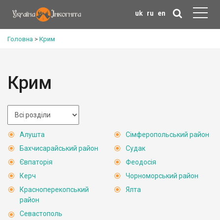
uk
ru
en
Головна
>
Крим
Крим
Алушта
Сімферопольський район
Бахчисарайський район
Судак
Євпаторія
Феодосія
Керч
Чорноморський район
Красноперекопський
Ялта
район
Севастополь