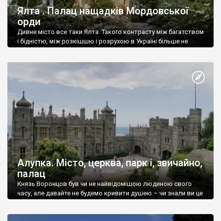
Ялта . Палац нащадків Мордовської
орди
Дивне місто все таки Ялта. Такого контрасту між багатством
і бідністю, між розкішшю і розрухою в Україні більше не
знайдеш.
Алупка. Місто, церква, парк і, звичайно,
палац
Князь Воронцов був чи не найвідомішою людиною свого
часу, але давайте не будемо кривити душею – чи знали ви це
прізвище до відвідин Алупки? Мабуть все таки ні.