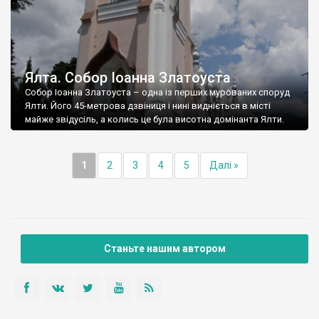
Ялта. Собор Іоанна Златоуста
Собор Іоанна Златоуста – одна із перших мурованих споруд
Ялти. Його 45-метрова дзвіниця і нині видніється в місті
майже звідусіль, а колись це була висотна домінанта Ялти.
1
2
3
4
5
Далі »
Станьте нашим автором