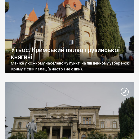
Утьос. Кримський палац грузинської
княгині
Майже у кожному населеному пункті на південному узбережжі
Криму є свій палац (а часто і не один).