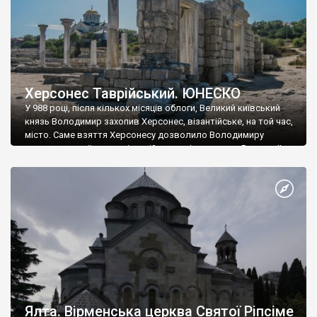
Херсонес Таврійський. ЮНЕСКО
У 988 році, після кількох місяців облоги, Великий київський
князь Володимир захопив Херсонес, візантійське, на той час,
місто. Саме взяття Херсонесу дозволило Володимиру
диктувати свої умови візантійському імператору Василю ІІ, та
одружитися з його дочкою Ганною. Цього ж року, в
Херсонесі Володимир-язичник, став Василем-християнином.
А потім було Хрещення Русі. На честь Херсонесу Таврійського
названо місто […]
Ялта. Вірменська церква Святої Ріпсіме