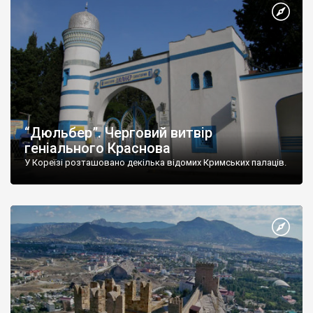
“Дюльбер”. Черговий витвір
геніального Краснова
У Кореїзі розташовано декілька відомих Кримських палаців.