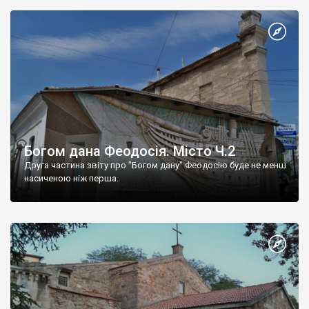
Богом дана Феодосія. Місто Ч.2
Друга частина звіту про "Богом дану" Феодосію буде не менш
насиченою ніж перша.