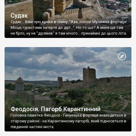
Судак
Судак... Вже чую крики в спину: "Ааа, попса! Муляжна фортеця!
Місце,туристами затерте до дір!..." Но то шо? А мене ще там
не було, ну не "дірявив" я там нічого... принаймні до цього літа.
Феодосія. Пагорб Карантинний
Головна памятка Феодосії - Генуезька фортеця знаходиться в
старому районі - на Карантинному пагорбі, який підноситься в
південній частині міста.