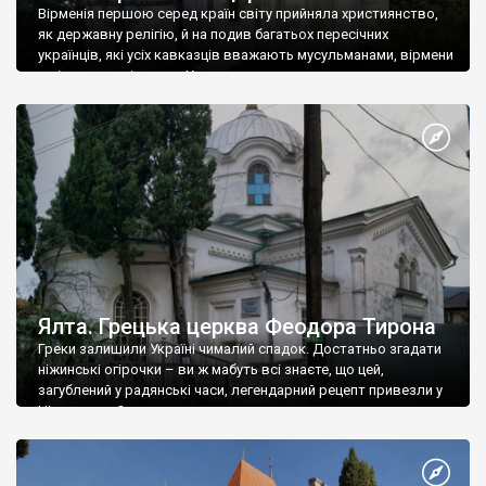
Вірменія першою серед країн світу прийняла християнство,
як державну релігію, й на подив багатьох пересічних
українців, які усіх кавказців вважають мусульманами, вірмени
є відданими вірянами Христа
Ялта. Грецька церква Феодора Тирона
Греки залишили Україні чималий спадок. Достатньо згадати
ніжинські огірочки – ви ж мабуть всі знаєте, що цей,
загублений у радянські часи, легендарний рецепт привезли у
Ніжин греки?