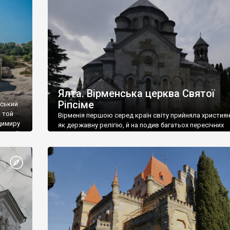
ефактів
називаються «повстяками» (postaki)…” “Вино. Крим
єкту
виробляє відмінне вино і його вдосталь: воно все ду
го».
легке біле і дуже […]
ти та
Ялта. Вірменська церква Святої
Ріпсіме
вський
 той
Вірменія першою серед країн світу прийняла христия
димиру
як державну релігію, й на подив багатьох пересічних
илю ІІ,
українців, які усіх кавказців вважають мусульманами,
 в
вірмени є відданими вірянами Христа