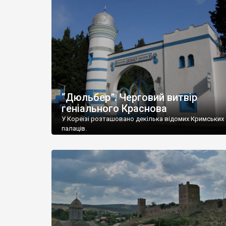
“Дюльбер”. Черговий витвір
геніального Краснова
У Кореїзі розташовано декілька відомих Кримських
палаців.