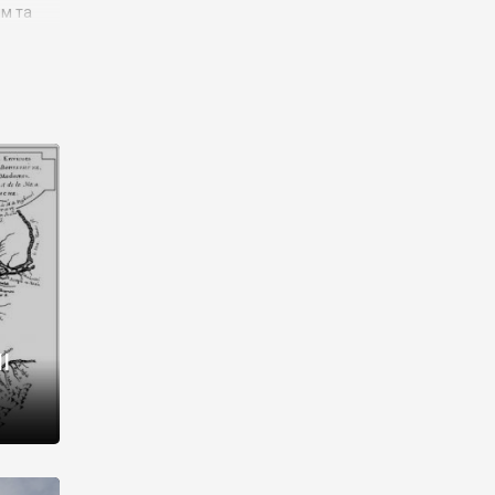
им та
ора і
є
го типу,
ей-
рний
ста:
 райони
від 2
I
і,
рукти,
 котрі