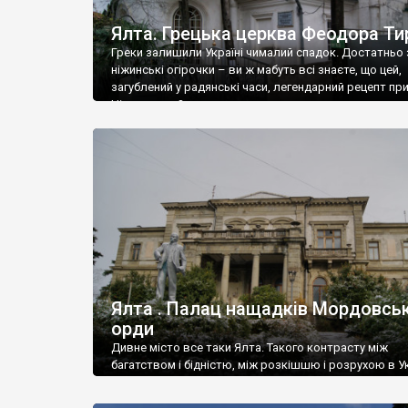
Ялта. Грецька церква Феодора Ти
Греки залишили Україні чималий спадок. Достатньо 
ніжинські огірочки – ви ж мабуть всі знаєте, що цей,
загублений у радянські часи, легендарний рецепт пр
Ніжин греки?
Ялта . Палац нащадків Мордовськ
орди
Дивне місто все таки Ялта. Такого контрасту між
багатством і бідністю, між розкішшю і розрухою в Ук
більше не знайдеш.