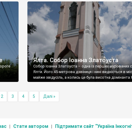
е
Ялта. Собор Іоанна Златоуста
ороге
Собор Іоанна Златоуста – одна із перших мурованих 
Ялти. Його 45-метрова дзвіниця і нині видніється в міс
майже звідусіль, а колись це була висотна домінанта 
2
3
4
5
Далі »
нас
Стати автором
Підтримати сайт “Україна Інкогні