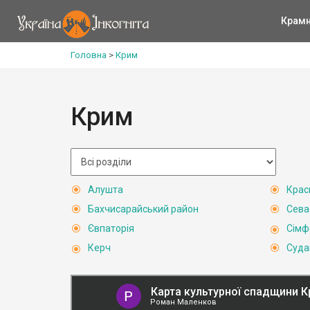
Крам
Головна
>
Крим
Крим
Алушта
Крас
Бахчисарайський район
Сева
Євпаторія
Сімф
Керч
Суда