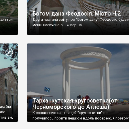
Богом дана Феодосія. Місто Ч.2
одиться
Друга частина звіту про "Богом дану" Феодосію буде 
менш насиченою ніж перша.
Тарханкутская кругосветка(от
Черноморского до Атлеша)
ших (на
але
К сожалению настоящей "кругосветки" не
тивізм,
получилось,пройти пешком вдоль побережья,поэтом
совершали радиальные вылазки из Оленевки.