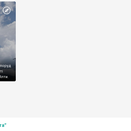
споруд
ті
Ялти.
та”