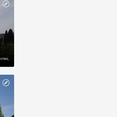
же
нство,