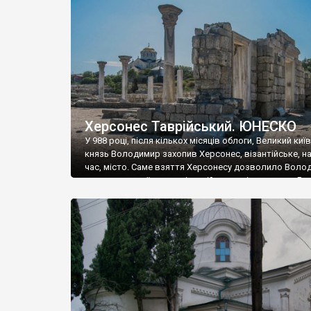
музею «Новгородський музей-заповідник» сотні арт
візантійської доби. Раритети викрадені з фондів об’
культурної спадщини ЮНЕСКО «Херсонеса Таврійсько
Офіційно – на виставку «Золото Візантії», але експер
влада в Україні вважають це лише […]
Херсонес Таврійський. ЮНЕСКО
У 988 році, після кількох місяців облоги, Великий киї
князь Володимир захопив Херсонес, візантійське, на
час, місто. Саме взяття Херсонесу дозволило Воло
диктувати свої умови візантійському імператору Вас
та одружитися з його дочкою Ганною. Цього ж року,
Херсонесі Володимир-язичник, став Василем-
християнином. А потім було Хрещення Русі. На честь
Херсонесу Таврійського названо місто […]