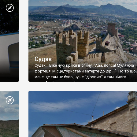
Судак
Судак... Вже чую крики в спину: "Ааа, попса! Муляжна
фортеця! Місце,туристами затерте до дір!..." Но то шо
мене ще там не було, ну не "дірявив" я там нічого...
принаймні до цього літа.