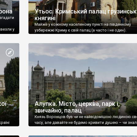
рона
Утьос. Кримський палац грузинськ
княгині
згадати
Майже у кожному населеному пункті на південному
ивезли у
узбережжі Криму є свій палац (а часто і не один).
ої
Алупка. Місто, церква, парк і,
звичайно, палац
Князь Воронцов був чи не найвідомішою людиною св
раїні
часу, але давайте не будемо кривити душею – чи знал
це прізвище до відвідин Алупки? Мабуть все таки ні.