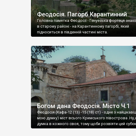
Феодосія. Пагорб Карантинний
Головна памятка Феодосії - Генуезька фортеця знах
в старому районі - на Карантинному пагорбі, який
підноситься в південній частині міста.
Богом дана Феодосія. Місто Ч.1
Феодосія (Кафа-12 (13) -15 (18) ст) - одне з найцікаві
мою думку) міст всього Кримського півострова .Ну,
думка в кожного своя, тому щоби розвіяти цей субєк
запрошую відвідати це