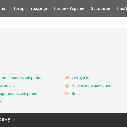
ниця
Історія і традиції
Регіони України
Закордон
Пам'
ноперекопський район
Феодосія
стополь
Чорноморський район
еропольський район
Ялта
к