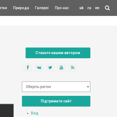
ятки
Природа
Галереї
Про нас
uk
ru
en
Станьте нашим автором
Підтримати сайт
Вхід