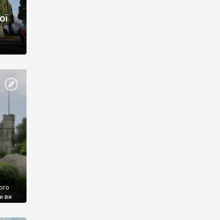
ої
ого
и ви