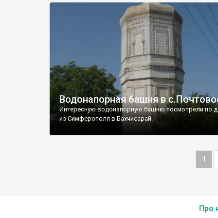
Водонапорная башня в с.Почтово
Интересную водонапорную башню посмотрели по д
из Симферополя в Бахчисарай.
1
Про 