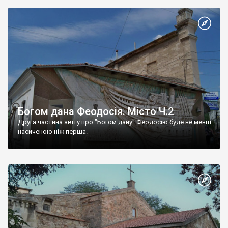
Богом дана Феодосія. Місто Ч.2
Друга частина звіту про "Богом дану" Феодосію буде не менш
насиченою ніж перша.