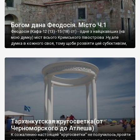
Богом дана Феодосія. Місто Ч.1
Феодосія (Кафа-12 (13) -15 (18) ст) - одне з найцікавіших (на
мою думку) міст всього Кримського півострова .Ну,але
думка в кожного своя, тому щоби розвіяти цей субєктивізм,
запрошую відвідати це
Тарханкутская кругосветка(от
Черноморского до Атлеша)
К сожалению настоящей "кругосветки" не получилось,пройти