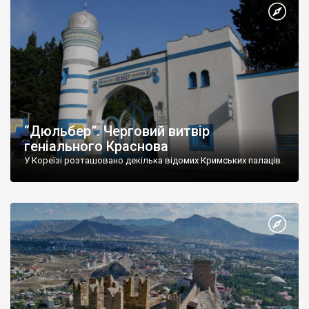
“Дюльбер”. Черговий витвір
геніального Краснова
У Кореїзі розташовано декілька відомих Кримських палаців.