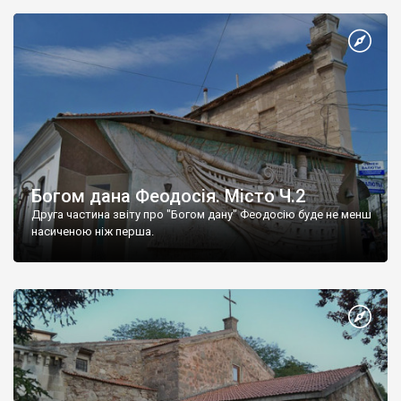
Богом дана Феодосія. Місто Ч.2
Друга частина звіту про "Богом дану" Феодосію буде не менш
насиченою ніж перша.