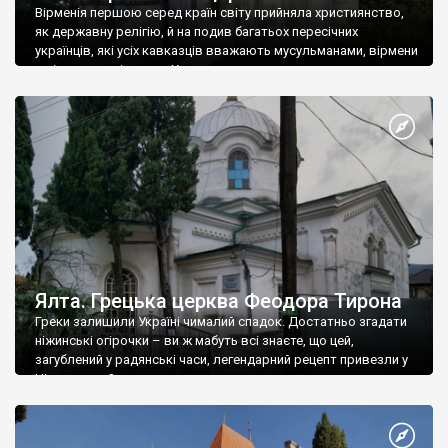
Вірменія першою серед країн світу прийняла християнство,
як державну релігію, й на подив багатьох пересічних
українців, які усіх кавказців вважають мусульманами, вірмени
є відданими вірянами Христа
Ялта. Грецька церква Феодора Тирона
Греки залишили Україні чималий спадок. Достатньо згадати
ніжинські огірочки – ви ж мабуть всі знаєте, що цей,
загублений у радянські часи, легендарний рецепт привезли у
Ніжин греки?