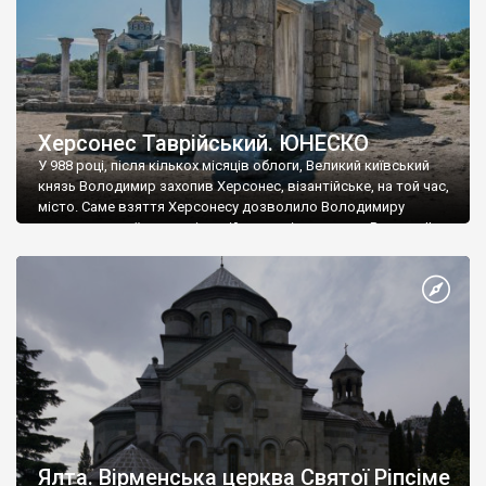
Херсонес Таврійський. ЮНЕСКО
У 988 році, після кількох місяців облоги, Великий київський
князь Володимир захопив Херсонес, візантійське, на той час,
місто. Саме взяття Херсонесу дозволило Володимиру
диктувати свої умови візантійському імператору Василю ІІ, та
одружитися з його дочкою Ганною. Цього ж року, в
Херсонесі Володимир-язичник, став Василем-християнином.
А потім було Хрещення Русі. На честь Херсонесу Таврійського
названо місто […]
Ялта. Вірменська церква Святої Ріпсіме