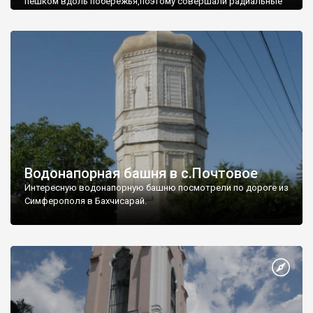
пешком вдоль побережья,поэтому совершали радиальные
вылазки из Оленевки.
Водонапорная башня в с.Почтовое
Интересную водонапорную башню посмотрели по дороге из
Симферополя в Бахчисарай.