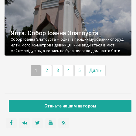
Ялта. Собор Іоанна Златоуста
Собор Іоанна Златоуста – одна із перших мурованих споруд
Ялти. Його 45-метрова дзвіниця і нині видніється в місті
майже звідусіль, а колись це була висотна домінанта Ялти.
1
2
3
4
5
Далі »
Станьте нашим автором