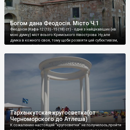
Богом дана Феодосія. Місто Ч.1
Феодосія (Кафа-12 (13) -15 (18) ст) - одне з найцікавіших (на
мою думку) міст всього Кримського півострова .Ну,але
думка в кожного своя, тому щоби розвіяти цей субєктивізм,
запрошую відвідати це
Тарханкутская кругосветка(от
Черноморского до Атлеша)
К сожалению настоящей "кругосветки" не получилось,пройти