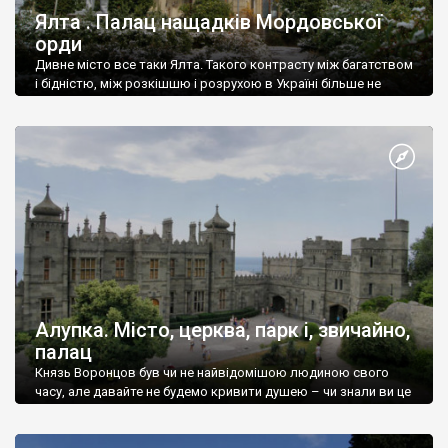
Ялта . Палац нащадків Мордовської
орди
Дивне місто все таки Ялта. Такого контрасту між багатством
і бідністю, між розкішшю і розрухою в Україні більше не
знайдеш.
Алупка. Місто, церква, парк і, звичайно,
палац
Князь Воронцов був чи не найвідомішою людиною свого
часу, але давайте не будемо кривити душею – чи знали ви це
прізвище до відвідин Алупки? Мабуть все таки ні.