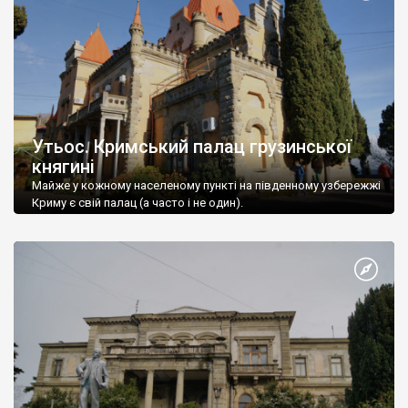
Утьос. Кримський палац грузинської
княгині
Майже у кожному населеному пункті на південному узбережжі
Криму є свій палац (а часто і не один).