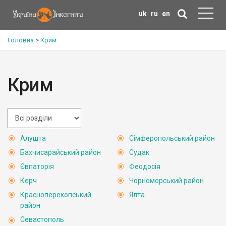
uk
ru
en
Головна
>
Крим
Крим
Алушта
Сімферопольський район
Бахчисарайський район
Судак
Євпаторія
Феодосія
Керч
Чорноморський район
Красноперекопський
Ялта
район
Севастополь