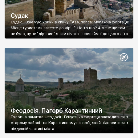
Судак
Судак... Вже чую крики в спину: "Ааа, попса! Муляжна фортеця!
Місце,туристами затерте до дір!..." Но то шо? А мене ще там
не було, ну не "дірявив" я там нічого... принаймні до цього літа.
Феодосія. Пагорб Карантинний
Головна памятка Феодосії - Генуезька фортеця знаходиться в
старому районі - на Карантинному пагорбі, який підноситься в
південній частині міста.