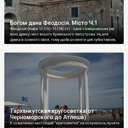
Богом дана Феодосія. Місто Ч.1
Феодосія (Кафа-12 (13) -15 (18) ст) - одне з найцікавіших (на
мою думку) міст всього Кримського півострова .Ну,але
думка в кожного своя, тому щоби розвіяти цей субєктивізм,
запрошую відвідати це
Тарханкутская кругосветка(от
Черноморского до Атлеша)
К сожалению настоящей "кругосветки" не получилось,пройти