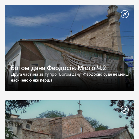
Богом дана Феодосія. Місто Ч.2
Друга частина звіту про "Богом дану" Феодосію буде не менш
насиченою ніж перша.