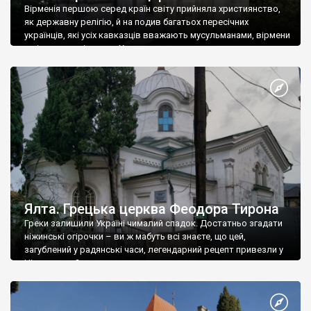
Вірменія першою серед країн світу прийняла християнство,
як державну релігію, й на подив багатьох пересічних
українців, які усіх кавказців вважають мусульманами, вірмени
є відданими вірянами Христа
Ялта. Грецька церква Феодора Тирона
Греки залишили Україні чималий спадок. Достатньо згадати
ніжинські огірочки – ви ж мабуть всі знаєте, що цей,
загублений у радянські часи, легендарний рецепт привезли у
Ніжин греки?