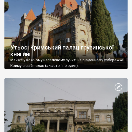
Утьос. Кримський палац грузинської
княгині
Майже у кожному населеному пункті на південному узбережжі
Криму є свій палац (а часто і не один).