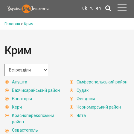
uk
ru
en
Головна
>
Крим
Крим
Алушта
Сімферопольський район
Бахчисарайський район
Судак
Євпаторія
Феодосія
Керч
Чорноморський район
Красноперекопський
Ялта
район
Севастополь