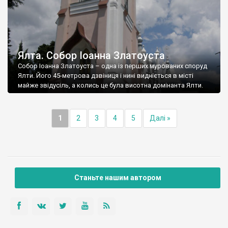
Ялта. Собор Іоанна Златоуста
Собор Іоанна Златоуста – одна із перших мурованих споруд
Ялти. Його 45-метрова дзвіниця і нині видніється в місті
майже звідусіль, а колись це була висотна домінанта Ялти.
1
2
3
4
5
Далі »
Станьте нашим автором