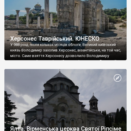
Херсонес Таврійський. ЮНЕСКО
У 988 році, після кількох місяців облоги, Великий київський
князь Володимир захопив Херсонес, візантійське, на той час,
місто. Саме взяття Херсонесу дозволило Володимиру
диктувати свої умови візантійському імператору Василю ІІ, та
одружитися з його дочкою Ганною. Цього ж року, в
Херсонесі Володимир-язичник, став Василем-християнином.
А потім було Хрещення Русі. На честь Херсонесу Таврійського
названо місто […]
Ялта. Вірменська церква Святої Ріпсіме