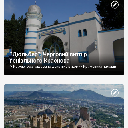
“Дюльбер”. Черговий витвір
геніального Краснова
У Кореїзі розташовано декілька відомих Кримських палаців.