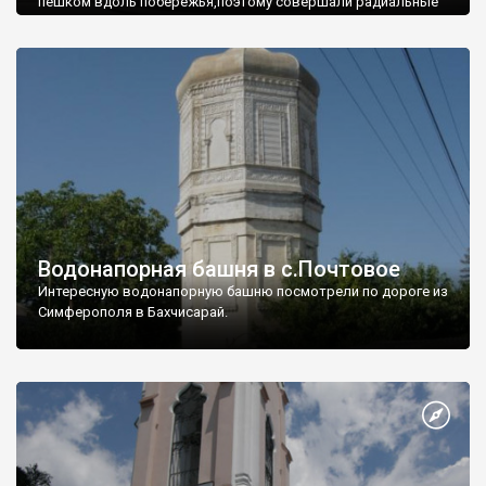
пешком вдоль побережья,поэтому совершали радиальные
вылазки из Оленевки.
Водонапорная башня в с.Почтовое
Интересную водонапорную башню посмотрели по дороге из
Симферополя в Бахчисарай.