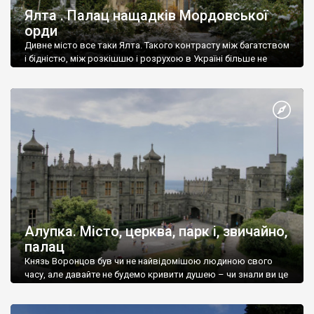
Ялта . Палац нащадків Мордовської
орди
Дивне місто все таки Ялта. Такого контрасту між багатством
і бідністю, між розкішшю і розрухою в Україні більше не
знайдеш.
Алупка. Місто, церква, парк і, звичайно,
палац
Князь Воронцов був чи не найвідомішою людиною свого
часу, але давайте не будемо кривити душею – чи знали ви це
прізвище до відвідин Алупки? Мабуть все таки ні.