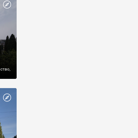
же
нство,