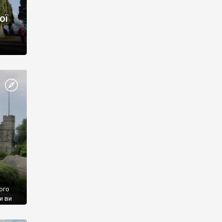
ої
ого
и ви