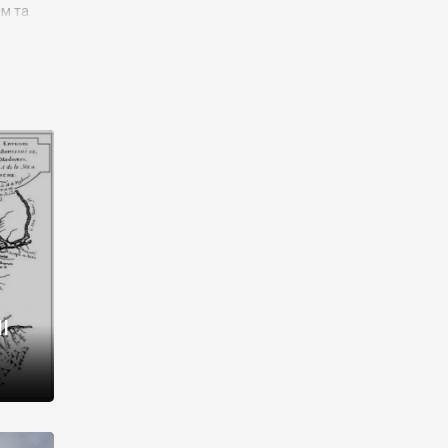
им та
ора і
є
го типу,
ей-
рний
ста:
 райони
від 2
I
і,
рукти,
 котрі