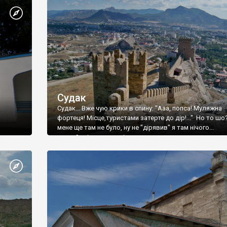
Судак
Судак... Вже чую крики в спину: "Ааа, попса! Муляжна
фортеця! Місце,туристами затерте до дір!..." Но то шо
мене ще там не було, ну не "дірявив" я там нічого...
принаймні до цього літа.