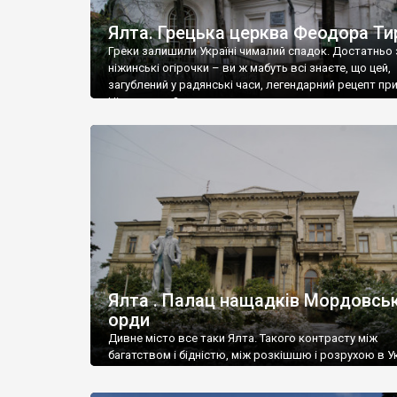
Ялта. Грецька церква Феодора Ти
Греки залишили Україні чималий спадок. Достатньо 
ніжинські огірочки – ви ж мабуть всі знаєте, що цей,
загублений у радянські часи, легендарний рецепт пр
Ніжин греки?
Ялта . Палац нащадків Мордовськ
орди
Дивне місто все таки Ялта. Такого контрасту між
багатством і бідністю, між розкішшю і розрухою в Ук
більше не знайдеш.