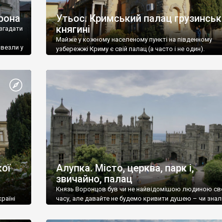
рона
Утьос. Кримський палац грузинськ
княгині
згадати
Майже у кожному населеному пункті на південному
ивезли у
узбережжі Криму є свій палац (а часто і не один).
ої
Алупка. Місто, церква, парк і,
звичайно, палац
Князь Воронцов був чи не найвідомішою людиною св
раїні
часу, але давайте не будемо кривити душею – чи знал
це прізвище до відвідин Алупки? Мабуть все таки ні.