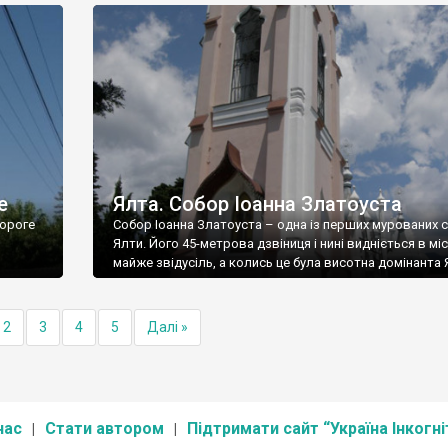
е
Ялта. Собор Іоанна Златоуста
ороге
Собор Іоанна Златоуста – одна із перших мурованих 
Ялти. Його 45-метрова дзвіниця і нині видніється в міс
майже звідусіль, а колись це була висотна домінанта 
2
3
4
5
Далі »
нас
Стати автором
Підтримати сайт “Україна Інкогні