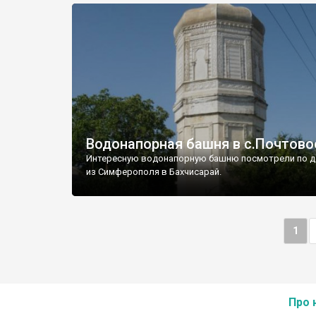
Водонапорная башня в с.Почтово
Интересную водонапорную башню посмотрели по д
из Симферополя в Бахчисарай.
1
Про 