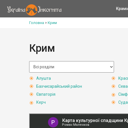
Крам
Головна
>
Крим
Крим
Алушта
Крас
Бахчисарайський район
Сева
Євпаторія
Сімф
Керч
Суда