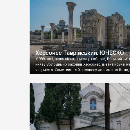
музею «Новгородський музей-заповідник» сотні арт
візантійської доби. Раритети викрадені з фондів об’
культурної спадщини ЮНЕСКО «Херсонеса Таврійсько
Офіційно – на виставку «Золото Візантії», але експер
влада в Україні вважають це лише […]
Херсонес Таврійський. ЮНЕСКО
У 988 році, після кількох місяців облоги, Великий киї
князь Володимир захопив Херсонес, візантійське, на
час, місто. Саме взяття Херсонесу дозволило Воло
диктувати свої умови візантійському імператору Вас
та одружитися з його дочкою Ганною. Цього ж року,
Херсонесі Володимир-язичник, став Василем-
християнином. А потім було Хрещення Русі. На честь
Херсонесу Таврійського названо місто […]