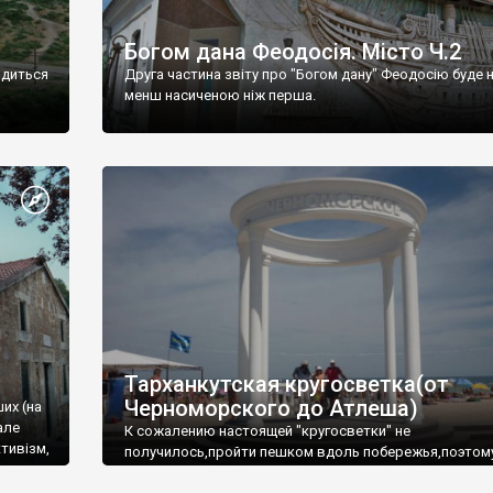
Богом дана Феодосія. Місто Ч.2
одиться
Друга частина звіту про "Богом дану" Феодосію буде 
менш насиченою ніж перша.
Тарханкутская кругосветка(от
Черноморского до Атлеша)
ших (на
але
К сожалению настоящей "кругосветки" не
тивізм,
получилось,пройти пешком вдоль побережья,поэтом
совершали радиальные вылазки из Оленевки.