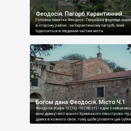
Феодосія. Пагорб Карантинний
Головна памятка Феодосії - Генуезька фортеця знах
в старому районі - на Карантинному пагорбі, який
підноситься в південній частині міста.
Богом дана Феодосія. Місто Ч.1
Феодосія (Кафа-12 (13) -15 (18) ст) - одне з найцікаві
мою думку) міст всього Кримського півострова .Ну,
думка в кожного своя, тому щоби розвіяти цей субєк
запрошую відвідати це