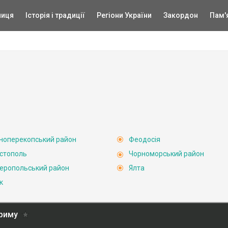
ниця
Історія і традиції
Регіони України
Закордон
Пам'
ноперекопський район
Феодосія
стополь
Чорноморський район
еропольський район
Ялта
к