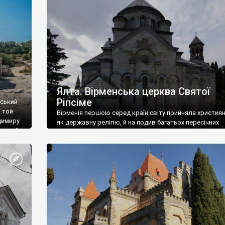
ефактів
називаються «повстяками» (postaki)…” “Вино. Крим
єкту
виробляє відмінне вино і його вдосталь: воно все ду
го».
легке біле і дуже […]
ти та
Ялта. Вірменська церква Святої
Ріпсіме
вський
 той
Вірменія першою серед країн світу прийняла христия
димиру
як державну релігію, й на подив багатьох пересічних
илю ІІ,
українців, які усіх кавказців вважають мусульманами,
 в
вірмени є відданими вірянами Христа