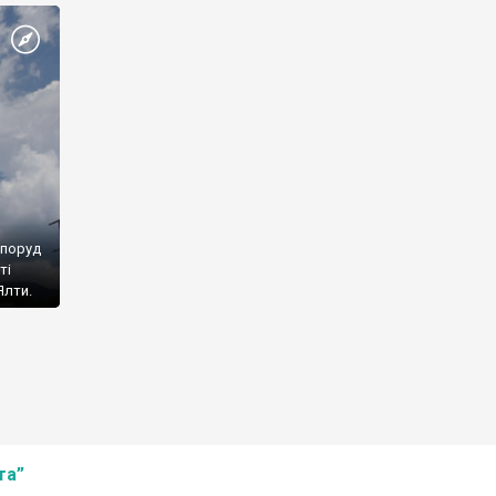
споруд
ті
Ялти.
та”