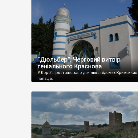
“Дюльбер”. Черговий витвір
геніального Краснова
У Кореїзі розташовано декілька відомих Кримських
палаців.