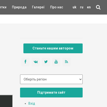
ятки
Природа
Галереї
Про нас
uk
ru
en
Станьте нашим автором
Підтримати сайт
Вхід