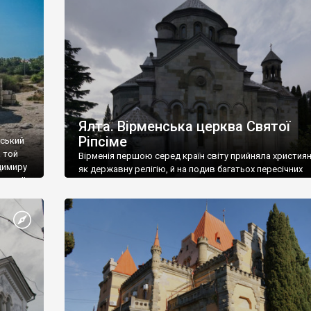
ефактів
називаються «повстяками» (postaki)…” “Вино. Крим
єкту
виробляє відмінне вино і його вдосталь: воно все ду
го».
легке біле і дуже […]
ти та
Ялта. Вірменська церква Святої
Ріпсіме
вський
 той
Вірменія першою серед країн світу прийняла христия
димиру
як державну релігію, й на подив багатьох пересічних
илю ІІ,
українців, які усіх кавказців вважають мусульманами,
 в
вірмени є відданими вірянами Христа