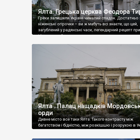
Ялта. Грецька церква Феодора Ти
Греки залишили Україні чималий спадок. Достатньо 
ніжинські огірочки – ви ж мабуть всі знаєте, що цей,
загублений у радянські часи, легендарний рецепт пр
Ніжин греки?
Ялта . Палац нащадків Мордовськ
орди
Дивне місто все таки Ялта. Такого контрасту між
багатством і бідністю, між розкішшю і розрухою в Ук
більше не знайдеш.