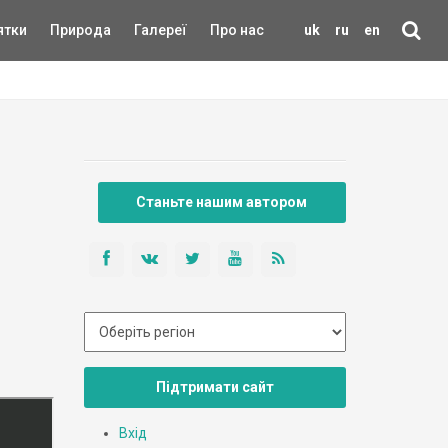
ятки
Природа
Галереї
Про нас
uk
ru
en
Станьте нашим автором
Підтримати сайт
Вхід