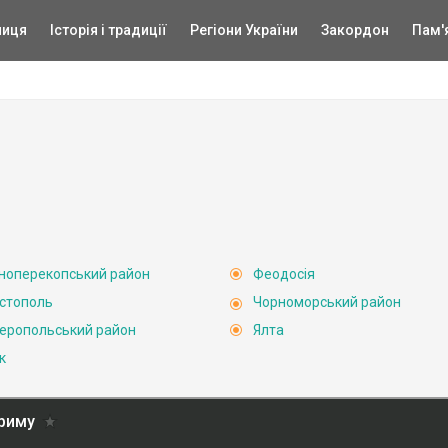
ниця
Історія і традиції
Регіони України
Закордон
Пам'
ноперекопський район
Феодосія
стополь
Чорноморський район
еропольський район
Ялта
к