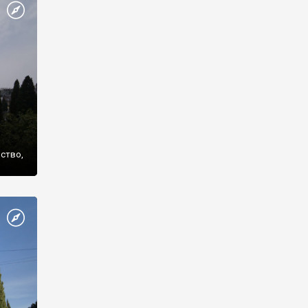
же
нство,