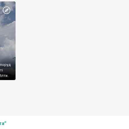
споруд
ті
Ялти.
та”