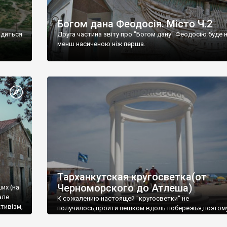
Богом дана Феодосія. Місто Ч.2
одиться
Друга частина звіту про "Богом дану" Феодосію буде 
менш насиченою ніж перша.
Тарханкутская кругосветка(от
Черноморского до Атлеша)
ших (на
але
К сожалению настоящей "кругосветки" не
тивізм,
получилось,пройти пешком вдоль побережья,поэтом
совершали радиальные вылазки из Оленевки.