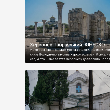
музею «Новгородський музей-заповідник» сотні арт
візантійської доби. Раритети викрадені з фондів об’
культурної спадщини ЮНЕСКО «Херсонеса Таврійсько
Офіційно – на виставку «Золото Візантії», але експер
влада в Україні вважають це лише […]
Херсонес Таврійський. ЮНЕСКО
У 988 році, після кількох місяців облоги, Великий киї
князь Володимир захопив Херсонес, візантійське, на
час, місто. Саме взяття Херсонесу дозволило Воло
диктувати свої умови візантійському імператору Вас
та одружитися з його дочкою Ганною. Цього ж року,
Херсонесі Володимир-язичник, став Василем-
християнином. А потім було Хрещення Русі. На честь
Херсонесу Таврійського названо місто […]