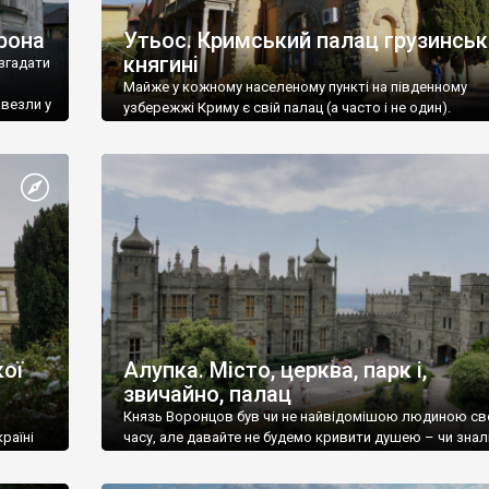
рона
Утьос. Кримський палац грузинськ
княгині
згадати
Майже у кожному населеному пункті на південному
ивезли у
узбережжі Криму є свій палац (а часто і не один).
ої
Алупка. Місто, церква, парк і,
звичайно, палац
Князь Воронцов був чи не найвідомішою людиною св
раїні
часу, але давайте не будемо кривити душею – чи знал
це прізвище до відвідин Алупки? Мабуть все таки ні.