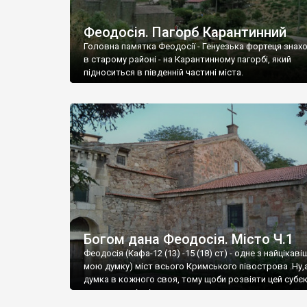
Феодосія. Пагорб Карантинний
Головна памятка Феодосії - Генуезька фортеця знах
в старому районі - на Карантинному пагорбі, який
підноситься в південній частині міста.
Богом дана Феодосія. Місто Ч.1
Феодосія (Кафа-12 (13) -15 (18) ст) - одне з найцікаві
мою думку) міст всього Кримського півострова .Ну,
думка в кожного своя, тому щоби розвіяти цей субєк
запрошую відвідати це