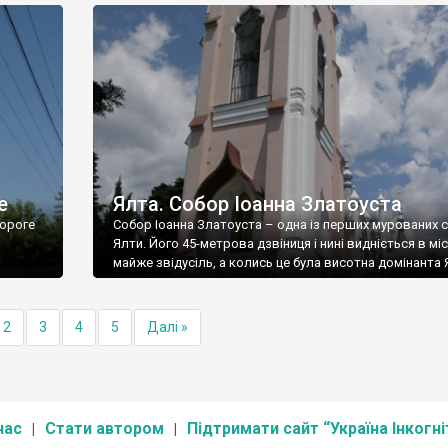
е
Ялта. Собор Іоанна Златоуста
ороге
Собор Іоанна Златоуста – одна із перших мурованих 
Ялти. Його 45-метрова дзвіниця і нині видніється в міс
майже звідусіль, а колись це була висотна домінанта 
2
3
4
5
Далі »
нас
Стати автором
Підтримати сайт “Україна Інкогні