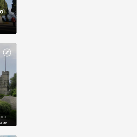
ої
ого
и ви