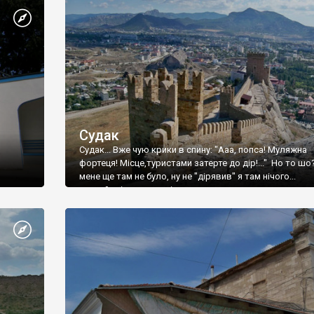
Судак
Судак... Вже чую крики в спину: "Ааа, попса! Муляжна
фортеця! Місце,туристами затерте до дір!..." Но то шо
мене ще там не було, ну не "дірявив" я там нічого...
принаймні до цього літа.