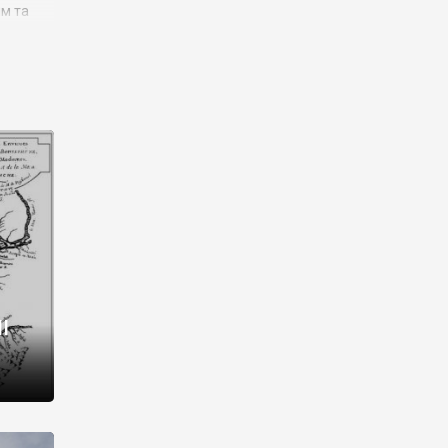
им та
ора і
є
го типу,
ей-
рний
ста:
 райони
від 2
I
і,
рукти,
 котрі