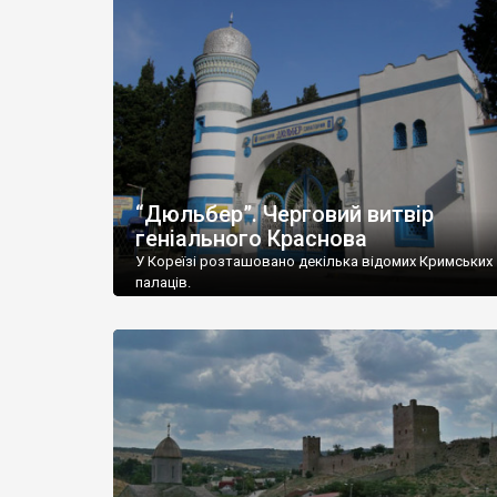
“Дюльбер”. Черговий витвір
геніального Краснова
У Кореїзі розташовано декілька відомих Кримських
палаців.