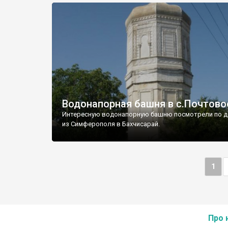
Водонапорная башня в с.Почтово
Интересную водонапорную башню посмотрели по д
из Симферополя в Бахчисарай.
1
Про 