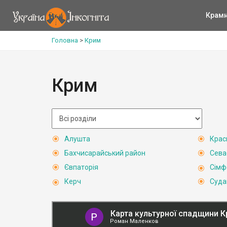
Крам
Головна
>
Крим
Крим
Алушта
Крас
Бахчисарайський район
Сева
Євпаторія
Сімф
Керч
Суда