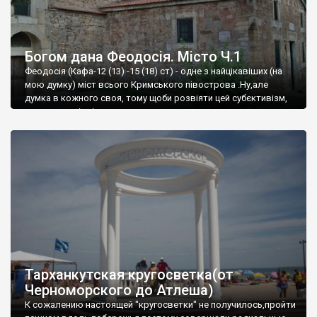
Богом дана Феодосія. Місто Ч.1
Феодосія (Кафа-12 (13) -15 (18) ст) - одне з найцікавіших (на
мою думку) міст всього Кримського півострова .Ну,але
думка в кожного своя, тому щоби розвіяти цей субєктивізм,
запрошую відвідати це
Тарханкутская кругосветка(от
Черноморского до Атлеша)
К сожалению настоящей "кругосветки" не получилось,пройти