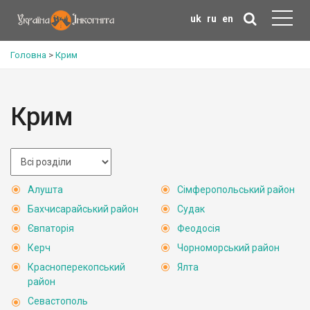
uk
ru
en
Головна
>
Крим
Крим
Алушта
Сімферопольський район
Бахчисарайський район
Судак
Євпаторія
Феодосія
Керч
Чорноморський район
Красноперекопський
Ялта
район
Севастополь