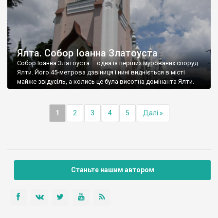
Ялта. Собор Іоанна Златоуста
Собор Іоанна Златоуста – одна із перших мурованих споруд
Ялти. Його 45-метрова дзвіниця і нині видніється в місті
майже звідусіль, а колись це була висотна домінанта Ялти.
1
2
3
4
5
Далі »
Станьте нашим автором