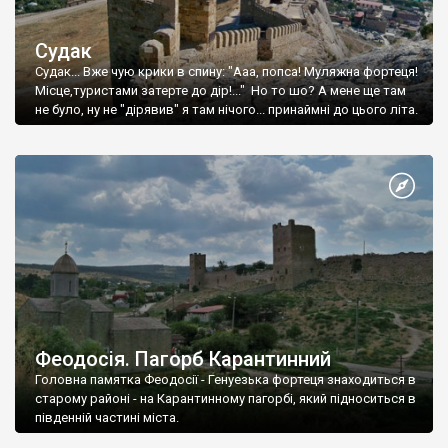
Судак
Судак... Вже чую крики в спину: "Ааа, попса! Муляжна фортеця!
Місце,туристами затерте до дір!..." Но то шо? А мене ще там
не було, ну не "дірявив" я там нічого... принаймні до цього літа.
Феодосія. Пагорб Карантинний
Головна памятка Феодосії - Генуезька фортеця знаходиться в
старому районі - на Карантинному пагорбі, який підноситься в
південній частині міста.