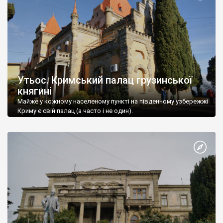
Утьос. Кримський палац грузинської
княгині
Майже у кожному населеному пункті на південному узбережжі
Криму є свій палац (а часто і не один).