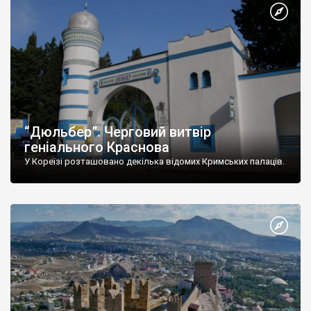
“Дюльбер”. Черговий витвір
геніального Краснова
У Кореїзі розташовано декілька відомих Кримських палаців.