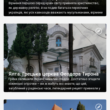
Вірменія першою серед країн світу прийняла християнство,
як державну релігію, й на подив багатьох пересічних
українців, які усіх кавказців вважають мусульманами, вірмени
є відданими вірянами Христа
Ялта. Грецька церква Феодора Тирона
Греки залишили Україні чималий спадок. Достатньо згадати
ніжинські огірочки – ви ж мабуть всі знаєте, що цей,
загублений у радянські часи, легендарний рецепт привезли у
Ніжин греки?