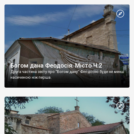
Богом дана Феодосія. Місто Ч.2
Друга частина звіту про "Богом дану" Феодосію буде не менш
насиченою ніж перша.