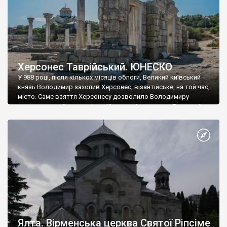
Херсонес Таврійський. ЮНЕСКО
У 988 році, після кількох місяців облоги, Великий київський
князь Володимир захопив Херсонес, візантійське, на той час,
місто. Саме взяття Херсонесу дозволило Володимиру
диктувати свої умови візантійському імператору Василю ІІ, та
одружитися з його дочкою Ганною. Цього ж року, в
Херсонесі Володимир-язичник, став Василем-християнином.
А потім було Хрещення Русі. На честь Херсонесу Таврійського
названо місто […]
Ялта. Вірменська церква Святої Ріпсіме