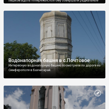
пешком вдоль побережья,поэтому совершали радиальные
вылазки из Оленевки.
Водонапорная башня в с.Почтовое
Интересную водонапорную башню посмотрели по дороге из
Симферополя в Бахчисарай.