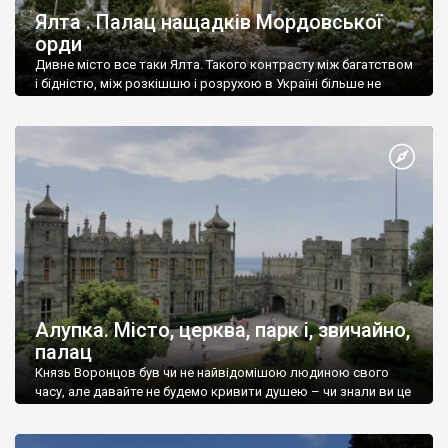
Ялта . Палац нащадків Мордовської
орди
Дивне місто все таки Ялта. Такого контрасту між багатством
і бідністю, між розкішшю і розрухою в Україні більше не
знайдеш.
Алупка. Місто, церква, парк і, звичайно,
палац
Князь Воронцов був чи не найвідомішою людиною свого
часу, але давайте не будемо кривити душею – чи знали ви це
прізвище до відвідин Алупки? Мабуть все таки ні.