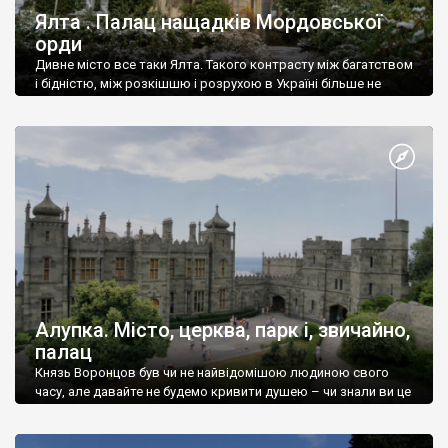
Ялта . Палац нащадків Мордовської
орди
Дивне місто все таки Ялта. Такого контрасту між багатством
і бідністю, між розкішшю і розрухою в Україні більше не
знайдеш.
Алупка. Місто, церква, парк і, звичайно,
палац
Князь Воронцов був чи не найвідомішою людиною свого
часу, але давайте не будемо кривити душею – чи знали ви це
прізвище до відвідин Алупки? Мабуть все таки ні.