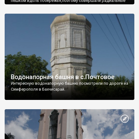
пешком вдоль побережья,поэтому совершали радиальные
вылазки из Оленевки.
Водонапорная башня в с.Почтовое
Интересную водонапорную башню посмотрели по дороге из
Симферополя в Бахчисарай.