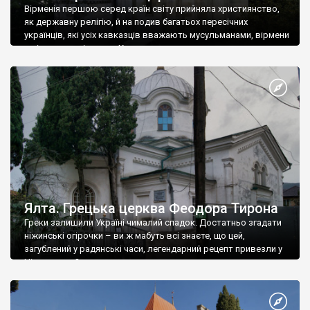
Вірменія першою серед країн світу прийняла християнство,
як державну релігію, й на подив багатьох пересічних
українців, які усіх кавказців вважають мусульманами, вірмени
є відданими вірянами Христа
Ялта. Грецька церква Феодора Тирона
Греки залишили Україні чималий спадок. Достатньо згадати
ніжинські огірочки – ви ж мабуть всі знаєте, що цей,
загублений у радянські часи, легендарний рецепт привезли у
Ніжин греки?