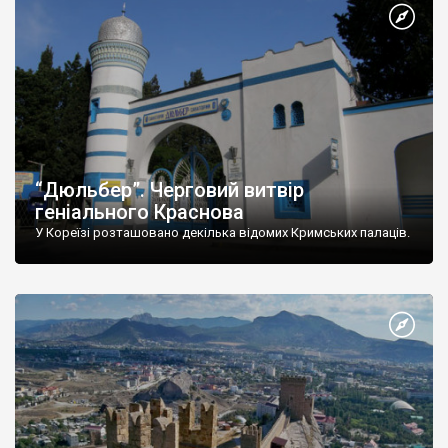
“Дюльбер”. Черговий витвір
геніального Краснова
У Кореїзі розташовано декілька відомих Кримських палаців.