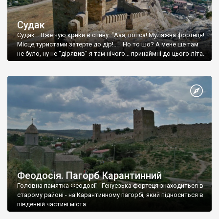
Судак
Судак... Вже чую крики в спину: "Ааа, попса! Муляжна фортеця!
Місце,туристами затерте до дір!..." Но то шо? А мене ще там
не було, ну не "дірявив" я там нічого... принаймні до цього літа.
Феодосія. Пагорб Карантинний
Головна памятка Феодосії - Генуезька фортеця знаходиться в
старому районі - на Карантинному пагорбі, який підноситься в
південній частині міста.