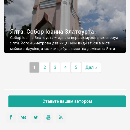
Ялта. Собор Іоанна Златоуста
Собор Іоанна Златоуста – одна із перших мурованих споруд
Ялти. Його 45-метрова дзвіниця і нині видніється в місті
майже звідусіль, а колись це була висотна домінанта Ялти.
1
2
3
4
5
Далі »
Станьте нашим автором