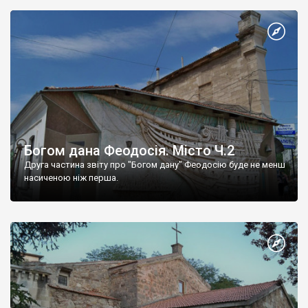
Богом дана Феодосія. Місто Ч.2
Друга частина звіту про "Богом дану" Феодосію буде не менш
насиченою ніж перша.