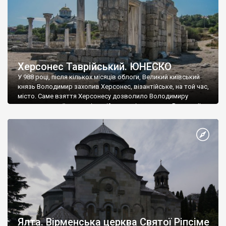
Херсонес Таврійський. ЮНЕСКО
У 988 році, після кількох місяців облоги, Великий київський
князь Володимир захопив Херсонес, візантійське, на той час,
місто. Саме взяття Херсонесу дозволило Володимиру
диктувати свої умови візантійському імператору Василю ІІ, та
одружитися з його дочкою Ганною. Цього ж року, в
Херсонесі Володимир-язичник, став Василем-християнином.
А потім було Хрещення Русі. На честь Херсонесу Таврійського
названо місто […]
Ялта. Вірменська церква Святої Ріпсіме