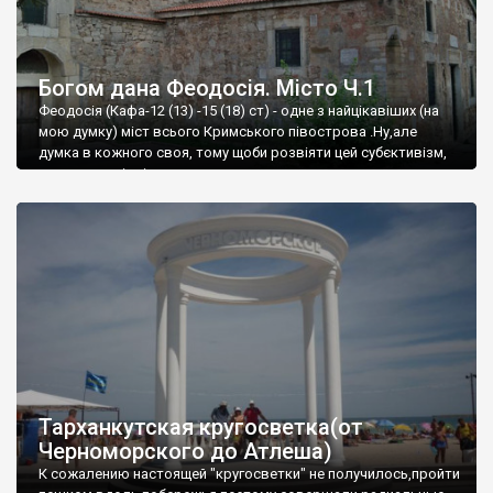
Богом дана Феодосія. Місто Ч.1
Феодосія (Кафа-12 (13) -15 (18) ст) - одне з найцікавіших (на
мою думку) міст всього Кримського півострова .Ну,але
думка в кожного своя, тому щоби розвіяти цей субєктивізм,
запрошую відвідати це
Тарханкутская кругосветка(от
Черноморского до Атлеша)
К сожалению настоящей "кругосветки" не получилось,пройти