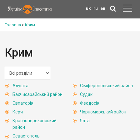
uk
ru
en
Головна
>
Крим
Крим
Алушта
Сімферопольський район
Бахчисарайський район
Судак
Євпаторія
Феодосія
Керч
Чорноморський район
Красноперекопський
Ялта
район
Севастополь