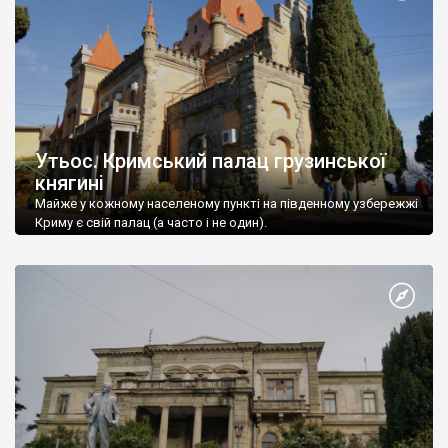
Утьос. Кримський палац грузинської
княгині
Майже у кожному населеному пункті на південному узбережжі
Криму є свій палац (а часто і не один).