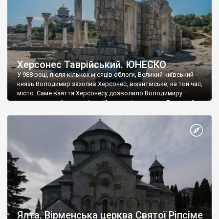
Херсонес Таврійський. ЮНЕСКО
У 988 році, після кількох місяців облоги, Великий київський
князь Володимир захопив Херсонес, візантійське, на той час,
місто. Саме взяття Херсонесу дозволило Володимиру
диктувати свої умови візантійському імператору Василю ІІ, та
одружитися з його дочкою Ганною. Цього ж року, в
Херсонесі Володимир-язичник, став Василем-християнином.
А потім було Хрещення Русі. На честь Херсонесу Таврійського
названо місто […]
Ялта. Вірменська церква Святої Ріпсіме