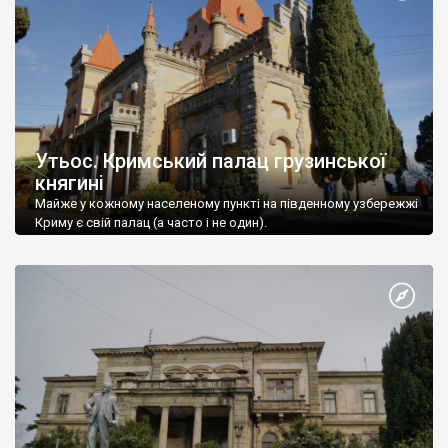
Утьос. Кримський палац грузинської
княгині
Майже у кожному населеному пункті на південному узбережжі
Криму є свій палац (а часто і не один).