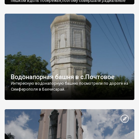
пешком вдоль побережья,поэтому совершали радиальные
вылазки из Оленевки.
Водонапорная башня в с.Почтовое
Интересную водонапорную башню посмотрели по дороге из
Симферополя в Бахчисарай.