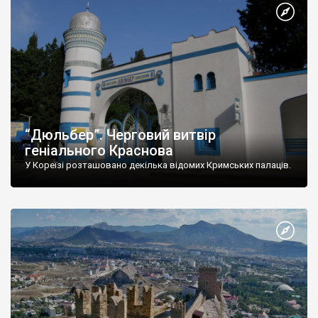
“Дюльбер”. Черговий витвір
геніального Краснова
У Кореїзі розташовано декілька відомих Кримських палаців.