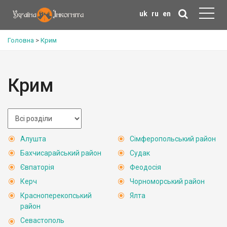
uk
ru
en
Головна
>
Крим
Крим
Алушта
Сімферопольський район
Бахчисарайський район
Судак
Євпаторія
Феодосія
Керч
Чорноморський район
Красноперекопський
Ялта
район
Севастополь