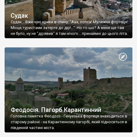
Судак
Судак... Вже чую крики в спину: "Ааа, попса! Муляжна фортеця!
Місце,туристами затерте до дір!..." Но то шо? А мене ще там
не було, ну не "дірявив" я там нічого... принаймні до цього літа.
Феодосія. Пагорб Карантинний
Головна памятка Феодосії - Генуезька фортеця знаходиться в
старому районі - на Карантинному пагорбі, який підноситься в
південній частині міста.