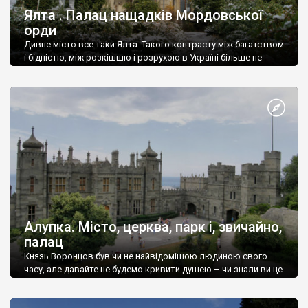
Ялта . Палац нащадків Мордовської
орди
Дивне місто все таки Ялта. Такого контрасту між багатством
і бідністю, між розкішшю і розрухою в Україні більше не
знайдеш.
Алупка. Місто, церква, парк і, звичайно,
палац
Князь Воронцов був чи не найвідомішою людиною свого
часу, але давайте не будемо кривити душею – чи знали ви це
прізвище до відвідин Алупки? Мабуть все таки ні.