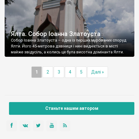
Ялта. Собор Іоанна Златоуста
Собор Іоанна Златоуста – одна із перших мурованих споруд
Ялти. Його 45-метрова дзвіниця і нині видніється в місті
майже звідусіль, а колись це була висотна домінанта Ялти.
1
2
3
4
5
Далі »
Станьте нашим автором