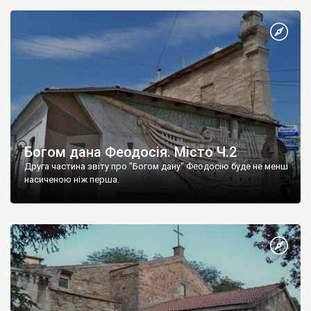
Богом дана Феодосія. Місто Ч.2
Друга частина звіту про "Богом дану" Феодосію буде не менш
насиченою ніж перша.