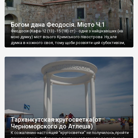
Богом дана Феодосія. Місто Ч.1
Феодосія (Кафа-12 (13) -15 (18) ст) - одне з найцікавіших (на
мою думку) міст всього Кримського півострова .Ну,але
думка в кожного своя, тому щоби розвіяти цей субєктивізм,
запрошую відвідати це
Тарханкутская кругосветка(от
Черноморского до Атлеша)
К сожалению настоящей "кругосветки" не получилось,пройти