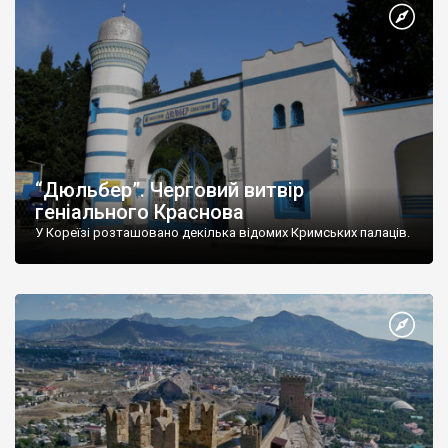
“Дюльбер”. Черговий витвір
геніального Краснова
У Кореїзі розташовано декілька відомих Кримських палаців.