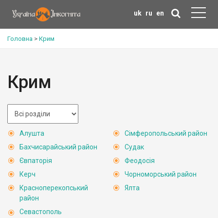
uk
ru
en
Головна
>
Крим
Крим
Алушта
Сімферопольський район
Бахчисарайський район
Судак
Євпаторія
Феодосія
Керч
Чорноморський район
Красноперекопський
Ялта
район
Севастополь