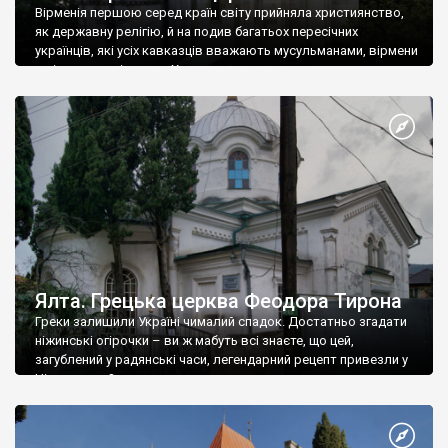
Вірменія першою серед країн світу прийняла християнство,
як державну релігію, й на подив багатьох пересічних
українців, які усіх кавказців вважають мусульманами, вірмени
є відданими вірянами Христа
Ялта. Грецька церква Феодора Тирона
Греки залишили Україні чималий спадок. Достатньо згадати
ніжинські огірочки – ви ж мабуть всі знаєте, що цей,
загублений у радянські часи, легендарний рецепт привезли у
Ніжин греки?