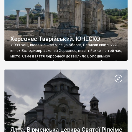
Херсонес Таврійський. ЮНЕСКО
У 988 році, після кількох місяців облоги, Великий київський
князь Володимир захопив Херсонес, візантійське, на той час,
місто. Саме взяття Херсонесу дозволило Володимиру
диктувати свої умови візантійському імператору Василю ІІ, та
одружитися з його дочкою Ганною. Цього ж року, в
Херсонесі Володимир-язичник, став Василем-християнином.
А потім було Хрещення Русі. На честь Херсонесу Таврійського
названо місто […]
Ялта. Вірменська церква Святої Ріпсіме