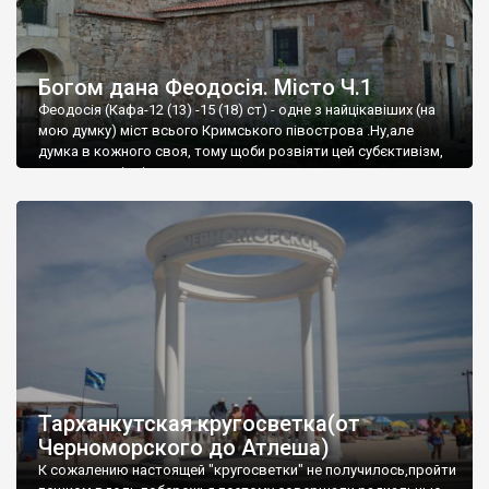
Богом дана Феодосія. Місто Ч.1
Феодосія (Кафа-12 (13) -15 (18) ст) - одне з найцікавіших (на
мою думку) міст всього Кримського півострова .Ну,але
думка в кожного своя, тому щоби розвіяти цей субєктивізм,
запрошую відвідати це
Тарханкутская кругосветка(от
Черноморского до Атлеша)
К сожалению настоящей "кругосветки" не получилось,пройти