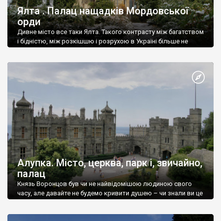
Ялта . Палац нащадків Мордовської
орди
Дивне місто все таки Ялта. Такого контрасту між багатством
і бідністю, між розкішшю і розрухою в Україні більше не
знайдеш.
Алупка. Місто, церква, парк і, звичайно,
палац
Князь Воронцов був чи не найвідомішою людиною свого
часу, але давайте не будемо кривити душею – чи знали ви це
прізвище до відвідин Алупки? Мабуть все таки ні.