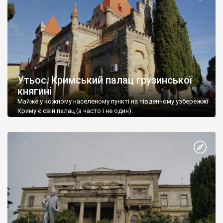
Утьос. Кримський палац грузинської
княгині
Майже у кожному населеному пункті на південному узбережжі
Криму є свій палац (а часто і не один).