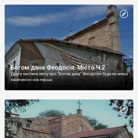
Богом дана Феодосія. Місто Ч.2
Друга частина звіту про "Богом дану" Феодосію буде не менш
насиченою ніж перша.