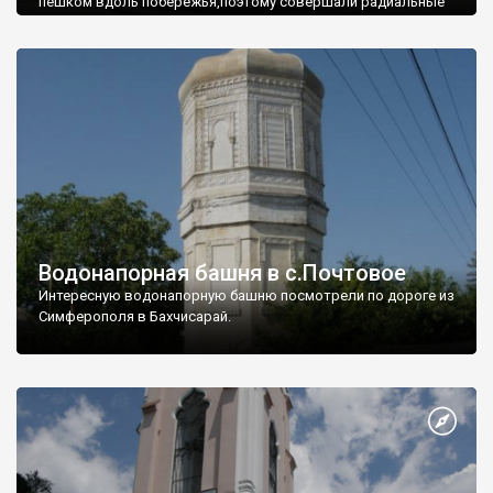
пешком вдоль побережья,поэтому совершали радиальные
вылазки из Оленевки.
Водонапорная башня в с.Почтовое
Интересную водонапорную башню посмотрели по дороге из
Симферополя в Бахчисарай.