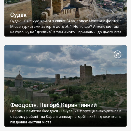
Судак
Судак... Вже чую крики в спину: "Ааа, попса! Муляжна фортеця!
Місце,туристами затерте до дір!..." Но то шо? А мене ще там
не було, ну не "дірявив" я там нічого... принаймні до цього літа.
Феодосія. Пагорб Карантинний
Головна памятка Феодосії - Генуезька фортеця знаходиться в
старому районі - на Карантинному пагорбі, який підноситься в
південній частині міста.