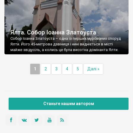
Ялта. Собор Іоанна Златоуста
Собор Іоанна Златоуста – одна із перших мурованих споруд
Ялти. Його 45-метрова дзвіниця і нині видніється в місті
майже звідусіль, а колись це була висотна домінанта Ялти.
1
2
3
4
5
Далі »
Станьте нашим автором