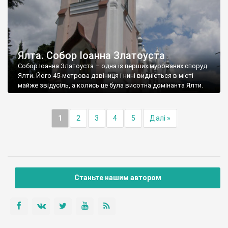
Ялта. Собор Іоанна Златоуста
Собор Іоанна Златоуста – одна із перших мурованих споруд
Ялти. Його 45-метрова дзвіниця і нині видніється в місті
майже звідусіль, а колись це була висотна домінанта Ялти.
1
2
3
4
5
Далі »
Станьте нашим автором