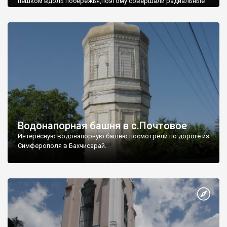
пешком вдоль побережья,поэтому совершали радиальные
вылазки из Оленевки.
Водонапорная башня в с.Почтовое
Интересную водонапорную башню посмотрели по дороге из
Симферополя в Бахчисарай.