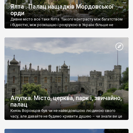
Ялта . Палац нащадків Мордовської
орди
Дивне місто все таки Ялта. Такого контрасту між багатством
і бідністю, між розкішшю і розрухою в Україні більше не
знайдеш.
Алупка. Місто, церква, парк і, звичайно,
палац
Князь Воронцов був чи не найвідомішою людиною свого
часу, але давайте не будемо кривити душею – чи знали ви це
прізвище до відвідин Алупки? Мабуть все таки ні.