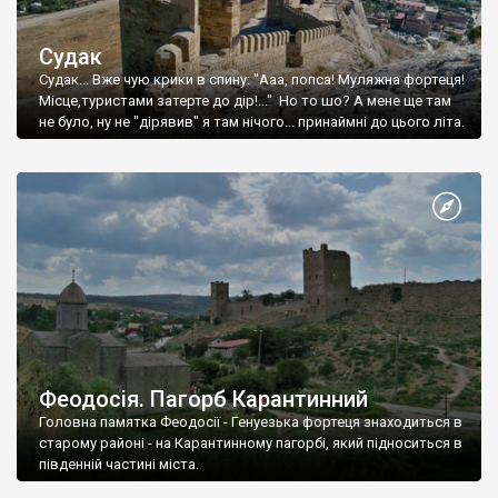
Судак
Судак... Вже чую крики в спину: "Ааа, попса! Муляжна фортеця!
Місце,туристами затерте до дір!..." Но то шо? А мене ще там
не було, ну не "дірявив" я там нічого... принаймні до цього літа.
Феодосія. Пагорб Карантинний
Головна памятка Феодосії - Генуезька фортеця знаходиться в
старому районі - на Карантинному пагорбі, який підноситься в
південній частині міста.