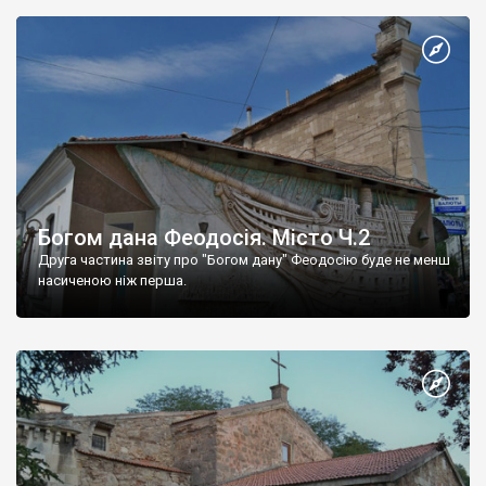
Богом дана Феодосія. Місто Ч.2
Друга частина звіту про "Богом дану" Феодосію буде не менш
насиченою ніж перша.