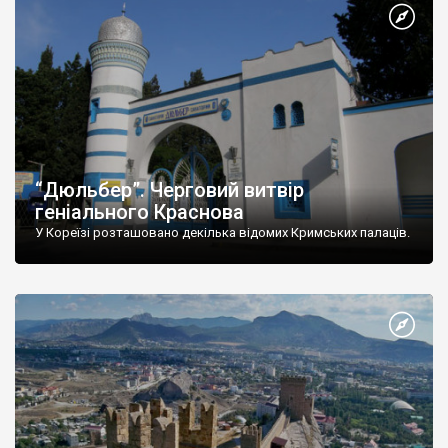
“Дюльбер”. Черговий витвір
геніального Краснова
У Кореїзі розташовано декілька відомих Кримських палаців.