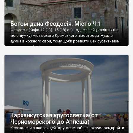
Богом дана Феодосія. Місто Ч.1
Феодосія (Кафа-12 (13) -15 (18) ст) - одне з найцікавіших (на
мою думку) міст всього Кримського півострова .Ну,але
думка в кожного своя, тому щоби розвіяти цей субєктивізм,
запрошую відвідати це
Тарханкутская кругосветка(от
Черноморского до Атлеша)
К сожалению настоящей "кругосветки" не получилось,пройти