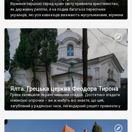
Вірменія першою серед країн світу прийняла християнство,
як державну релігію, й на подив багатьох пересічних
українців, які усіх кавказців вважають мусульманами, вірмени
є відданими вірянами Христа
Ялта. Грецька церква Феодора Тирона
Греки залишили Україні чималий спадок. Достатньо згадати
ніжинські огірочки – ви ж мабуть всі знаєте, що цей,
загублений у радянські часи, легендарний рецепт привезли у
Ніжин греки?