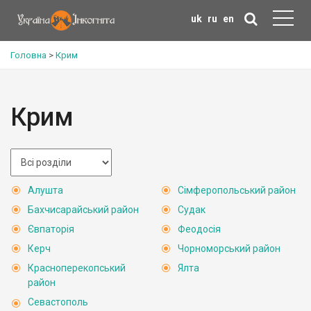
uk
ru
en
Головна
>
Крим
Крим
Алушта
Сімферопольський район
Бахчисарайський район
Судак
Євпаторія
Феодосія
Керч
Чорноморський район
Красноперекопський
Ялта
район
Севастополь