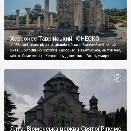
Херсонес Таврійський. ЮНЕСКО
У 988 році, після кількох місяців облоги, Великий київський
князь Володимир захопив Херсонес, візантійське, на той час,
місто. Саме взяття Херсонесу дозволило Володимиру
диктувати свої умови візантійському імператору Василю ІІ, та
одружитися з його дочкою Ганною. Цього ж року, в
Херсонесі Володимир-язичник, став Василем-християнином.
А потім було Хрещення Русі. На честь Херсонесу Таврійського
названо місто […]
Ялта. Вірменська церква Святої Ріпсіме