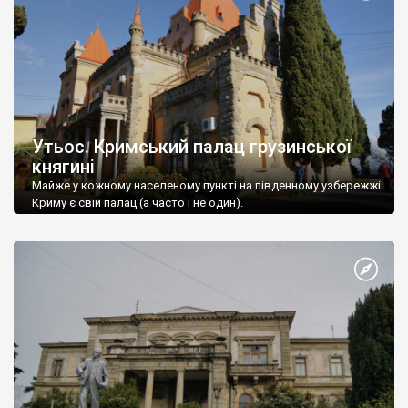
Утьос. Кримський палац грузинської
княгині
Майже у кожному населеному пункті на південному узбережжі
Криму є свій палац (а часто і не один).