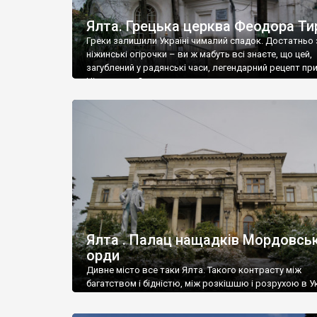
Ялта. Грецька церква Феодора Ти
Греки залишили Україні чималий спадок. Достатньо 
ніжинські огірочки – ви ж мабуть всі знаєте, що цей,
загублений у радянські часи, легендарний рецепт пр
Ніжин греки?
Ялта . Палац нащадків Мордовськ
орди
Дивне місто все таки Ялта. Такого контрасту між
багатством і бідністю, між розкішшю і розрухою в Ук
більше не знайдеш.