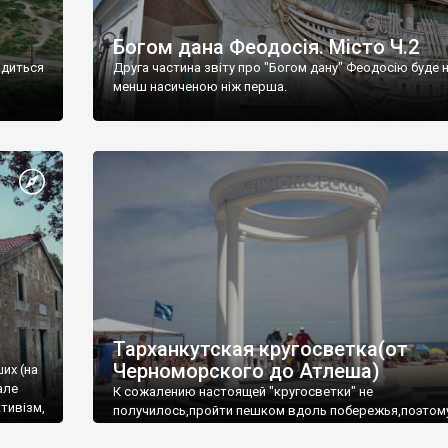
Богом дана Феодосія. Місто Ч.2
одиться
Друга частина звіту про "Богом дану" Феодосію буде 
менш насиченою ніж перша.
Тарханкутская кругосветка(от
Черноморского до Атлеша)
ших (на
але
К сожалению настоящей "кругосветки" не
тивізм,
получилось,пройти пешком вдоль побережья,поэтом
совершали радиальные вылазки из Оленевки.