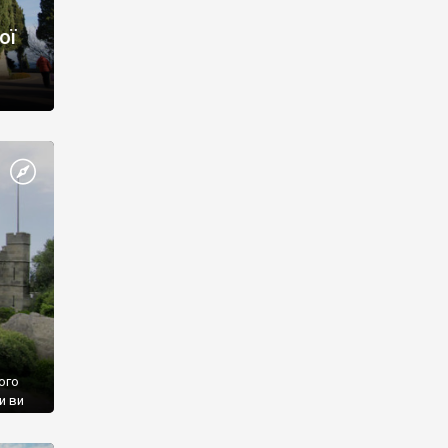
ої
ого
и ви