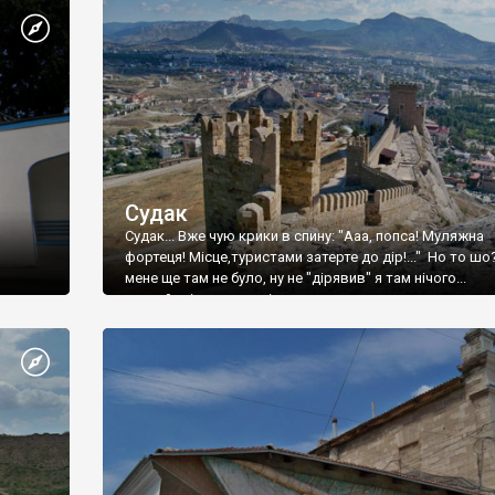
Судак
Судак... Вже чую крики в спину: "Ааа, попса! Муляжна
фортеця! Місце,туристами затерте до дір!..." Но то шо
мене ще там не було, ну не "дірявив" я там нічого...
принаймні до цього літа.