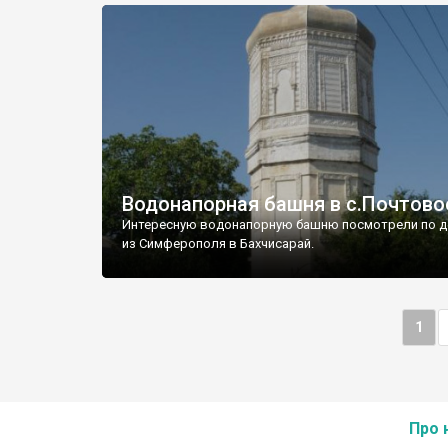
Водонапорная башня в с.Почтово
Интересную водонапорную башню посмотрели по д
из Симферополя в Бахчисарай.
1
Про 