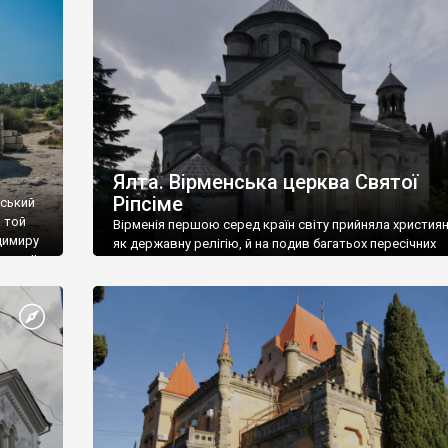
ефактів
називаються «повстяками» (postaki)…” “Вино. Крим
єкту
виробляє відмінне вино і його вдосталь: воно все ду
го».
легке біле і дуже […]
ти та
Ялта. Вірменська церква Святої
Ріпсіме
вський
 той
Вірменія першою серед країн світу прийняла христия
димиру
як державну релігію, й на подив багатьох пересічних
илю ІІ,
українців, які усіх кавказців вважають мусульманами,
 в
вірмени є відданими вірянами Христа