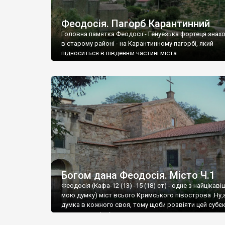
Феодосія. Пагорб Карантинний
Головна памятка Феодосії - Генуезька фортеця знах
в старому районі - на Карантинному пагорбі, який
підноситься в південній частині міста.
Богом дана Феодосія. Місто Ч.1
Феодосія (Кафа-12 (13) -15 (18) ст) - одне з найцікаві
мою думку) міст всього Кримського півострова .Ну,
думка в кожного своя, тому щоби розвіяти цей субєк
запрошую відвідати це