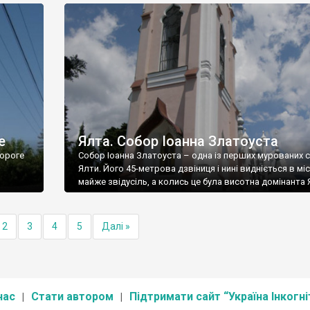
е
Ялта. Собор Іоанна Златоуста
ороге
Собор Іоанна Златоуста – одна із перших мурованих 
Ялти. Його 45-метрова дзвіниця і нині видніється в міс
майже звідусіль, а колись це була висотна домінанта 
2
3
4
5
Далі »
нас
Стати автором
Підтримати сайт “Україна Інкогні