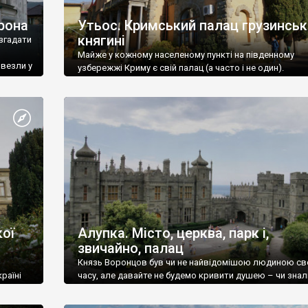
рона
Утьос. Кримський палац грузинськ
княгині
згадати
Майже у кожному населеному пункті на південному
ивезли у
узбережжі Криму є свій палац (а часто і не один).
ої
Алупка. Місто, церква, парк і,
звичайно, палац
Князь Воронцов був чи не найвідомішою людиною св
раїні
часу, але давайте не будемо кривити душею – чи знал
це прізвище до відвідин Алупки? Мабуть все таки ні.