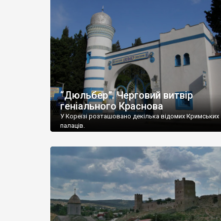
“Дюльбер”. Черговий витвір
геніального Краснова
У Кореїзі розташовано декілька відомих Кримських
палаців.