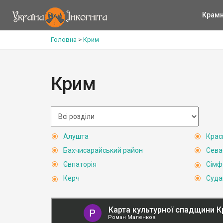
Крам
Головна
>
Крим
Крим
Алушта
Крас
Бахчисарайський район
Сева
Євпаторія
Сімф
Керч
Суда