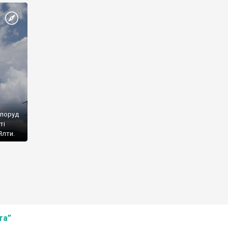
споруд
ті
Ялти.
та”