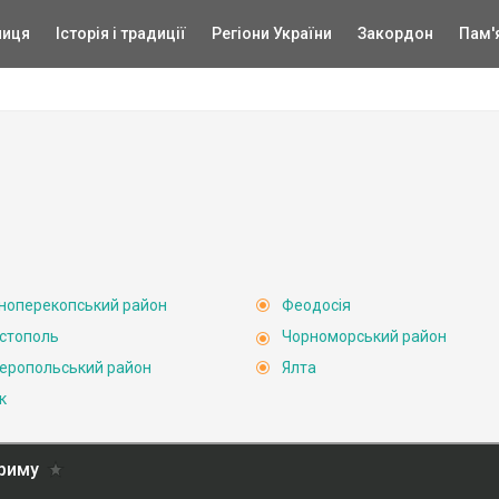
ниця
Історія і традиції
Регіони України
Закордон
Пам'
ноперекопський район
Феодосія
стополь
Чорноморський район
еропольський район
Ялта
к