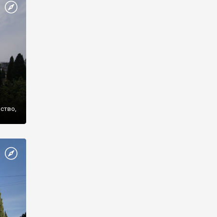
же
нство,