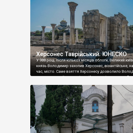
музею «Новгородський музей-заповідник» сотні арт
візантійської доби. Раритети викрадені з фондів об’
культурної спадщини ЮНЕСКО «Херсонеса Таврійсько
Офіційно – на виставку «Золото Візантії», але експер
влада в Україні вважають це лише […]
Херсонес Таврійський. ЮНЕСКО
У 988 році, після кількох місяців облоги, Великий киї
князь Володимир захопив Херсонес, візантійське, на
час, місто. Саме взяття Херсонесу дозволило Воло
диктувати свої умови візантійському імператору Вас
та одружитися з його дочкою Ганною. Цього ж року,
Херсонесі Володимир-язичник, став Василем-
християнином. А потім було Хрещення Русі. На честь
Херсонесу Таврійського названо місто […]