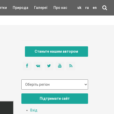
ятки
Природа
Галереї
Про нас
uk
ru
en
Станьте нашим автором
Підтримати сайт
Вхід