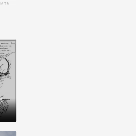
им та
ора і
є
го типу,
ей-
рний
ста:
 райони
від 2
I
і,
рукти,
 котрі