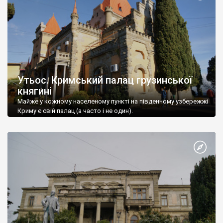
Утьос. Кримський палац грузинської
княгині
Майже у кожному населеному пункті на південному узбережжі
Криму є свій палац (а часто і не один).