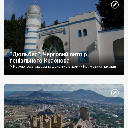
“Дюльбер”. Черговий витвір
геніального Краснова
У Кореїзі розташовано декілька відомих Кримських палаців.