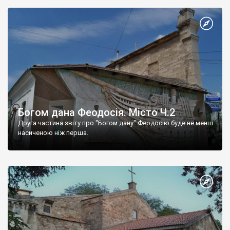
Богом дана Феодосія. Місто Ч.2
Друга частина звіту про "Богом дану" Феодосію буде не менш
насиченою ніж перша.