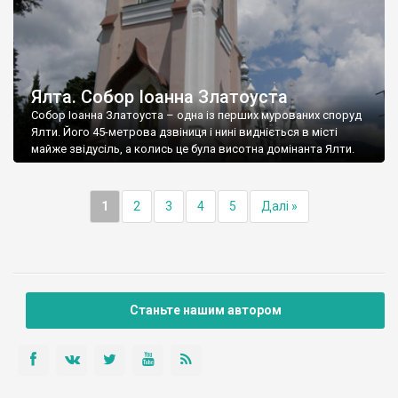
Ялта. Собор Іоанна Златоуста
Собор Іоанна Златоуста – одна із перших мурованих споруд
Ялти. Його 45-метрова дзвіниця і нині видніється в місті
майже звідусіль, а колись це була висотна домінанта Ялти.
1
2
3
4
5
Далі »
Станьте нашим автором