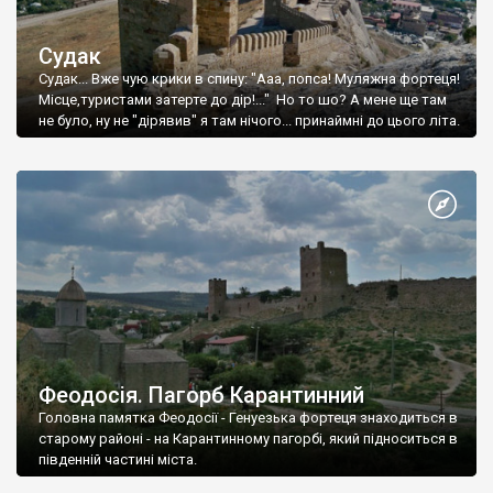
Судак
Судак... Вже чую крики в спину: "Ааа, попса! Муляжна фортеця!
Місце,туристами затерте до дір!..." Но то шо? А мене ще там
не було, ну не "дірявив" я там нічого... принаймні до цього літа.
Феодосія. Пагорб Карантинний
Головна памятка Феодосії - Генуезька фортеця знаходиться в
старому районі - на Карантинному пагорбі, який підноситься в
південній частині міста.