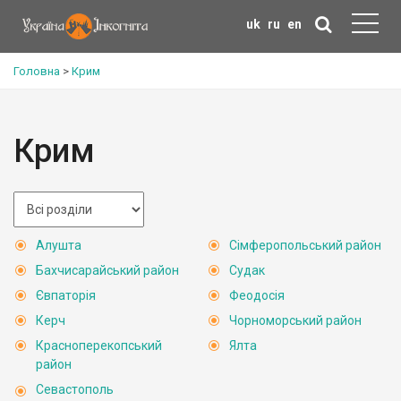
uk
ru
en
Головна
>
Крим
Крим
Алушта
Сімферопольський район
Бахчисарайський район
Судак
Євпаторія
Феодосія
Керч
Чорноморський район
Красноперекопський
Ялта
район
Севастополь