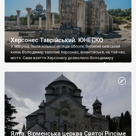
Херсонес Таврійський. ЮНЕСКО
У 988 році, після кількох місяців облоги, Великий київський
князь Володимир захопив Херсонес, візантійське, на той час,
місто. Саме взяття Херсонесу дозволило Володимиру
диктувати свої умови візантійському імператору Василю ІІ, та
одружитися з його дочкою Ганною. Цього ж року, в
Херсонесі Володимир-язичник, став Василем-християнином.
А потім було Хрещення Русі. На честь Херсонесу Таврійського
названо місто […]
Ялта. Вірменська церква Святої Ріпсіме