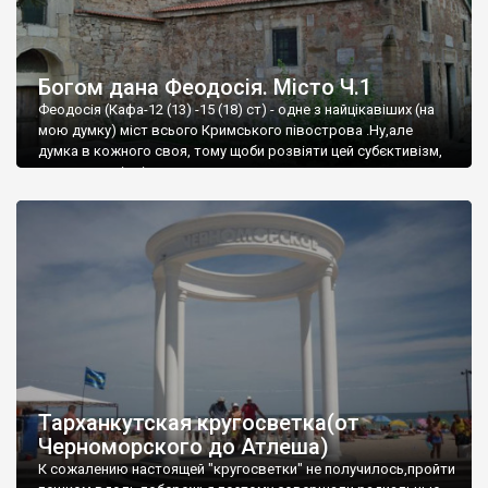
Богом дана Феодосія. Місто Ч.1
Феодосія (Кафа-12 (13) -15 (18) ст) - одне з найцікавіших (на
мою думку) міст всього Кримського півострова .Ну,але
думка в кожного своя, тому щоби розвіяти цей субєктивізм,
запрошую відвідати це
Тарханкутская кругосветка(от
Черноморского до Атлеша)
К сожалению настоящей "кругосветки" не получилось,пройти