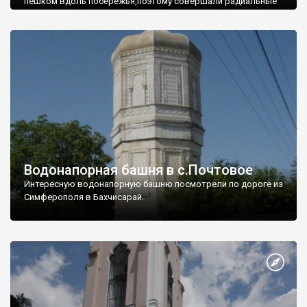
пешком вдоль побережья,поэтому совершали радиальные
вылазки из Оленевки.
Водонапорная башня в с.Почтовое
Интересную водонапорную башню посмотрели по дороге из
Симферополя в Бахчисарай.