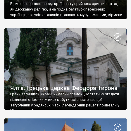
Вірменія першою серед країн світу прийняла християнство,
як державну релігію, й на подив багатьох пересічних
українців, які усіх кавказців вважають мусульманами, вірмени
є відданими вірянами Христа
Ялта. Грецька церква Феодора Тирона
Греки залишили Україні чималий спадок. Достатньо згадати
ніжинські огірочки – ви ж мабуть всі знаєте, що цей,
загублений у радянські часи, легендарний рецепт привезли у
Ніжин греки?