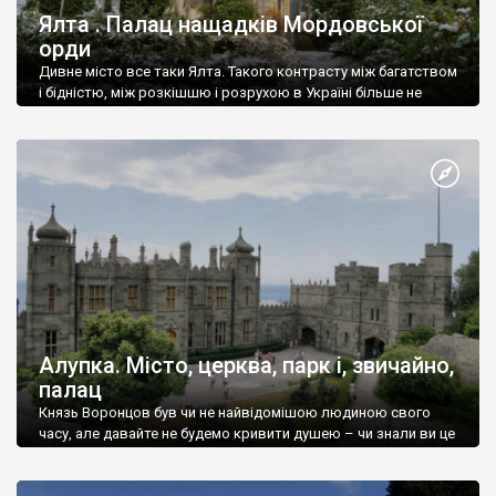
Ялта . Палац нащадків Мордовської
орди
Дивне місто все таки Ялта. Такого контрасту між багатством
і бідністю, між розкішшю і розрухою в Україні більше не
знайдеш.
Алупка. Місто, церква, парк і, звичайно,
палац
Князь Воронцов був чи не найвідомішою людиною свого
часу, але давайте не будемо кривити душею – чи знали ви це
прізвище до відвідин Алупки? Мабуть все таки ні.