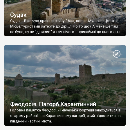
Судак
Судак... Вже чую крики в спину: "Ааа, попса! Муляжна фортеця!
Місце,туристами затерте до дір!..." Но то шо? А мене ще там
не було, ну не "дірявив" я там нічого... принаймні до цього літа.
Феодосія. Пагорб Карантинний
Головна памятка Феодосії - Генуезька фортеця знаходиться в
старому районі - на Карантинному пагорбі, який підноситься в
південній частині міста.