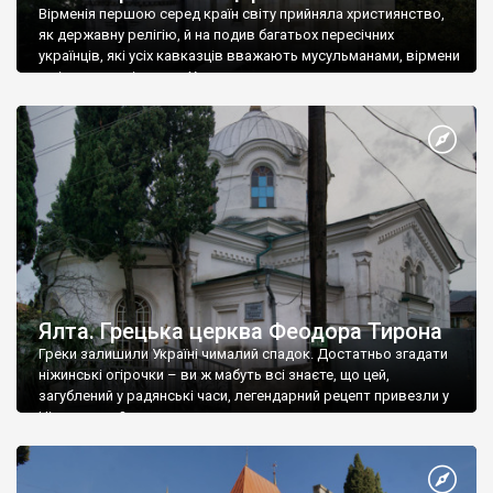
Вірменія першою серед країн світу прийняла християнство,
як державну релігію, й на подив багатьох пересічних
українців, які усіх кавказців вважають мусульманами, вірмени
є відданими вірянами Христа
Ялта. Грецька церква Феодора Тирона
Греки залишили Україні чималий спадок. Достатньо згадати
ніжинські огірочки – ви ж мабуть всі знаєте, що цей,
загублений у радянські часи, легендарний рецепт привезли у
Ніжин греки?