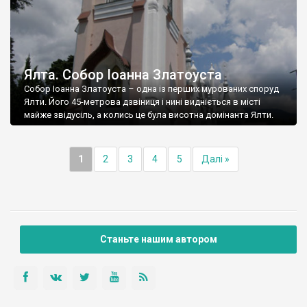
Ялта. Собор Іоанна Златоуста
Собор Іоанна Златоуста – одна із перших мурованих споруд
Ялти. Його 45-метрова дзвіниця і нині видніється в місті
майже звідусіль, а колись це була висотна домінанта Ялти.
1
2
3
4
5
Далі »
Станьте нашим автором