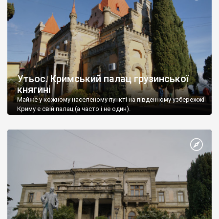
Утьос. Кримський палац грузинської
княгині
Майже у кожному населеному пункті на південному узбережжі
Криму є свій палац (а часто і не один).