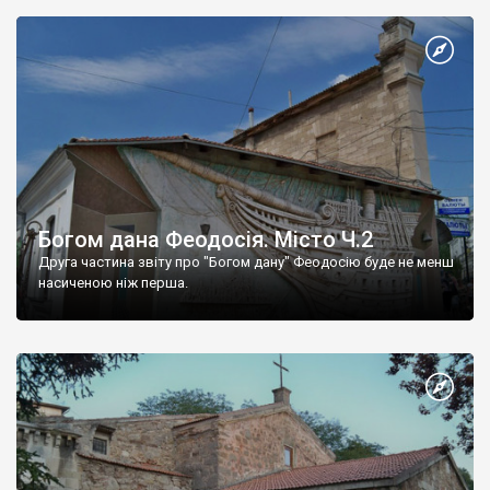
Богом дана Феодосія. Місто Ч.2
Друга частина звіту про "Богом дану" Феодосію буде не менш
насиченою ніж перша.