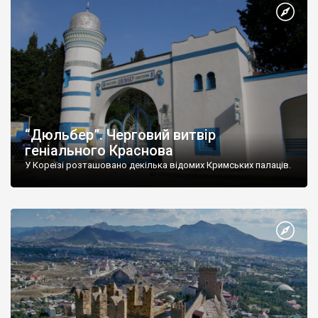
“Дюльбер”. Черговий витвір
геніального Краснова
У Кореїзі розташовано декілька відомих Кримських палаців.