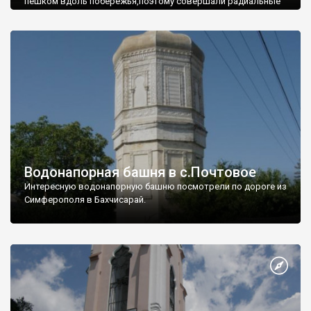
пешком вдоль побережья,поэтому совершали радиальные
вылазки из Оленевки.
Водонапорная башня в с.Почтовое
Интересную водонапорную башню посмотрели по дороге из
Симферополя в Бахчисарай.