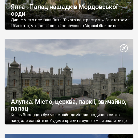
Ялта . Палац нащадків Мордовської
орди
Дивне місто все таки Ялта. Такого контрасту між багатством
і бідністю, між розкішшю і розрухою в Україні більше не
знайдеш.
Алупка. Місто, церква, парк і, звичайно,
палац
Князь Воронцов був чи не найвідомішою людиною свого
часу, але давайте не будемо кривити душею – чи знали ви це
прізвище до відвідин Алупки? Мабуть все таки ні.