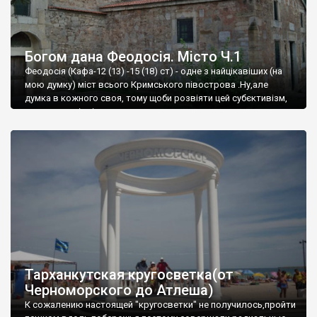
Богом дана Феодосія. Місто Ч.1
Феодосія (Кафа-12 (13) -15 (18) ст) - одне з найцікавіших (на
мою думку) міст всього Кримського півострова .Ну,але
думка в кожного своя, тому щоби розвіяти цей субєктивізм,
запрошую відвідати це
Тарханкутская кругосветка(от
Черноморского до Атлеша)
К сожалению настоящей "кругосветки" не получилось,пройти