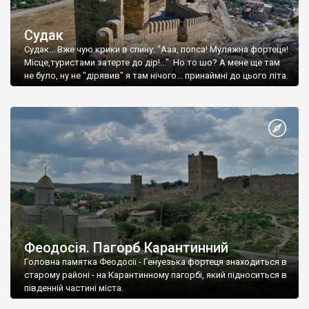
Судак
Судак... Вже чую крики в спину: "Ааа, попса! Муляжна фортеця!
Місце,туристами затерте до дір!..." Но то шо? А мене ще там
не було, ну не "дірявив" я там нічого... принаймні до цього літа.
Феодосія. Пагорб Карантинний
Головна памятка Феодосії - Генуезька фортеця знаходиться в
старому районі - на Карантинному пагорбі, який підноситься в
південній частині міста.