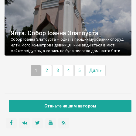
Ялта. Собор Іоанна Златоуста
Собор Іоанна Златоуста – одна із перших мурованих споруд
Ялти. Його 45-метрова дзвіниця і нині видніється в місті
майже звідусіль, а колись це була висотна домінанта Ялти.
1
2
3
4
5
Далі »
Станьте нашим автором