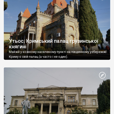
Утьос. Кримський палац грузинської
княгині
Майже у кожному населеному пункті на південному узбережжі
Криму є свій палац (а часто і не один).