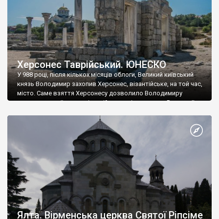
Херсонес Таврійський. ЮНЕСКО
У 988 році, після кількох місяців облоги, Великий київський
князь Володимир захопив Херсонес, візантійське, на той час,
місто. Саме взяття Херсонесу дозволило Володимиру
диктувати свої умови візантійському імператору Василю ІІ, та
одружитися з його дочкою Ганною. Цього ж року, в
Херсонесі Володимир-язичник, став Василем-християнином.
А потім було Хрещення Русі. На честь Херсонесу Таврійського
названо місто […]
Ялта. Вірменська церква Святої Ріпсіме