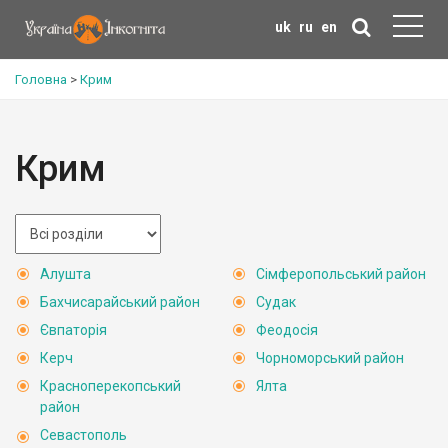
uk
ru
en
Головна
>
Крим
Крим
Алушта
Сімферопольський район
Бахчисарайський район
Судак
Євпаторія
Феодосія
Керч
Чорноморський район
Красноперекопський
Ялта
район
Севастополь