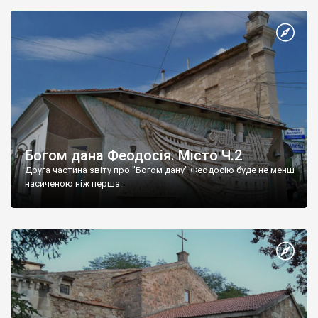
Богом дана Феодосія. Місто Ч.2
Друга частина звіту про "Богом дану" Феодосію буде не менш
насиченою ніж перша.