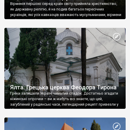
Вірменія першою серед країн світу прийняла християнство,
як державну релігію, й на подив багатьох пересічних
українців, які усіх кавказців вважають мусульманами, вірмени
є відданими вірянами Христа
Ялта. Грецька церква Феодора Тирона
Греки залишили Україні чималий спадок. Достатньо згадати
ніжинські огірочки – ви ж мабуть всі знаєте, що цей,
загублений у радянські часи, легендарний рецепт привезли у
Ніжин греки?