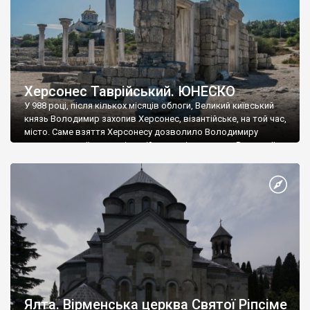
Херсонес Таврійський. ЮНЕСКО
У 988 році, після кількох місяців облоги, Великий київський
князь Володимир захопив Херсонес, візантійське, на той час,
місто. Саме взяття Херсонесу дозволило Володимиру
диктувати свої умови візантійському імператору Василю ІІ, та
одружитися з його дочкою Ганною. Цього ж року, в
Херсонесі Володимир-язичник, став Василем-християнином.
А потім було Хрещення Русі. На честь Херсонесу Таврійського
названо місто […]
Ялта. Вірменська церква Святої Ріпсіме