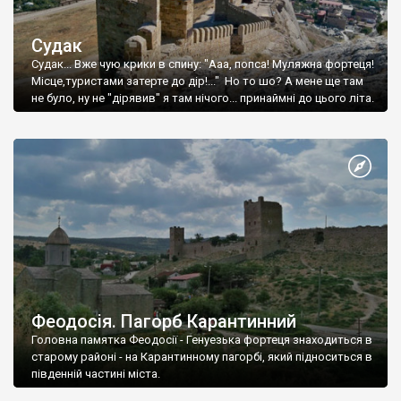
Судак
Судак... Вже чую крики в спину: "Ааа, попса! Муляжна фортеця!
Місце,туристами затерте до дір!..." Но то шо? А мене ще там
не було, ну не "дірявив" я там нічого... принаймні до цього літа.
Феодосія. Пагорб Карантинний
Головна памятка Феодосії - Генуезька фортеця знаходиться в
старому районі - на Карантинному пагорбі, який підноситься в
південній частині міста.