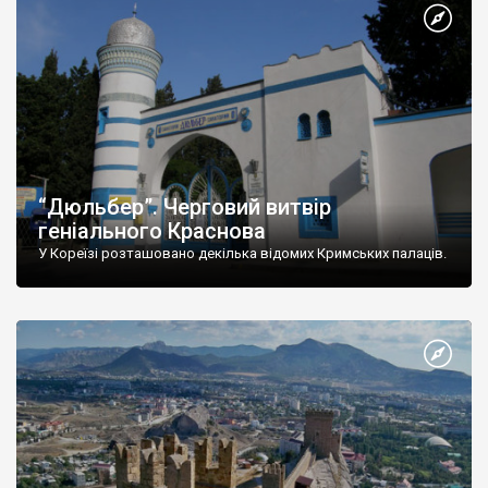
“Дюльбер”. Черговий витвір
геніального Краснова
У Кореїзі розташовано декілька відомих Кримських палаців.