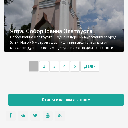
Ялта. Собор Іоанна Златоуста
Собор Іоанна Златоуста – одна із перших мурованих споруд
Ялти. Його 45-метрова дзвіниця і нині видніється в місті
майже звідусіль, а колись це була висотна домінанта Ялти.
1
2
3
4
5
Далі »
Станьте нашим автором