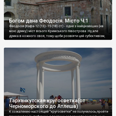
Богом дана Феодосія. Місто Ч.1
Феодосія (Кафа-12 (13) -15 (18) ст) - одне з найцікавіших (на
мою думку) міст всього Кримського півострова .Ну,але
думка в кожного своя, тому щоби розвіяти цей субєктивізм,
запрошую відвідати це
Тарханкутская кругосветка(от
Черноморского до Атлеша)
К сожалению настоящей "кругосветки" не получилось,пройти