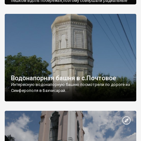
пешком вдоль побережья,поэтому совершали радиальные
вылазки из Оленевки.
Водонапорная башня в с.Почтовое
Интересную водонапорную башню посмотрели по дороге из
Симферополя в Бахчисарай.