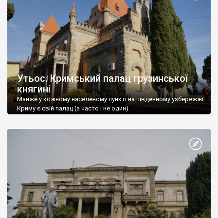
Утьос. Кримський палац грузинської
княгині
Майже у кожному населеному пункті на південному узбережжі
Криму є свій палац (а часто і не один).