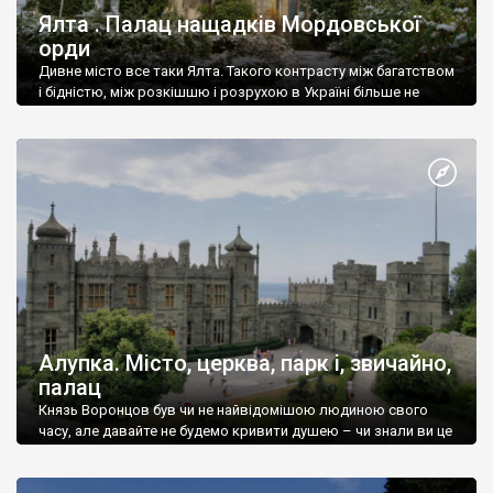
Ялта . Палац нащадків Мордовської
орди
Дивне місто все таки Ялта. Такого контрасту між багатством
і бідністю, між розкішшю і розрухою в Україні більше не
знайдеш.
Алупка. Місто, церква, парк і, звичайно,
палац
Князь Воронцов був чи не найвідомішою людиною свого
часу, але давайте не будемо кривити душею – чи знали ви це
прізвище до відвідин Алупки? Мабуть все таки ні.