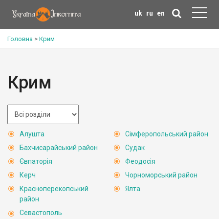
uk
ru
en
Головна
>
Крим
Крим
Алушта
Сімферопольський район
Бахчисарайський район
Судак
Євпаторія
Феодосія
Керч
Чорноморський район
Красноперекопський
Ялта
район
Севастополь