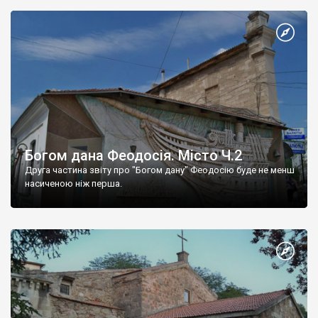
Богом дана Феодосія. Місто Ч.2
Друга частина звіту про "Богом дану" Феодосію буде не менш
насиченою ніж перша.