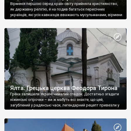
Вірменія першою серед країн світу прийняла християнство,
як державну релігію, й на подив багатьох пересічних
українців, які усіх кавказців вважають мусульманами, вірмени
є відданими вірянами Христа
Ялта. Грецька церква Феодора Тирона
Греки залишили Україні чималий спадок. Достатньо згадати
ніжинські огірочки – ви ж мабуть всі знаєте, що цей,
загублений у радянські часи, легендарний рецепт привезли у
Ніжин греки?