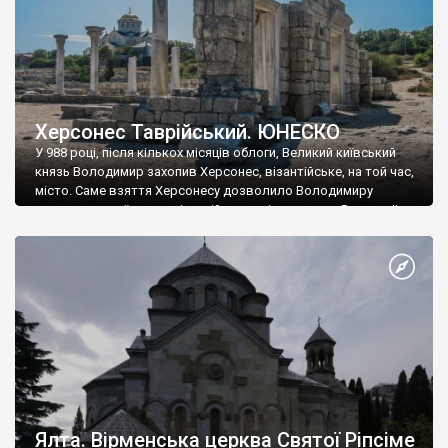
Херсонес Таврійський. ЮНЕСКО
У 988 році, після кількох місяців облоги, Великий київський
князь Володимир захопив Херсонес, візантійське, на той час,
місто. Саме взяття Херсонесу дозволило Володимиру
диктувати свої умови візантійському імператору Василю ІІ, та
одружитися з його дочкою Ганною. Цього ж року, в
Херсонесі Володимир-язичник, став Василем-християнином.
А потім було Хрещення Русі. На честь Херсонесу Таврійського
названо місто […]
Ялта. Вірменська церква Святої Ріпсіме