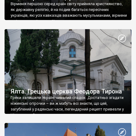
Вірменія першою серед країн світу прийняла християнство,
як державну релігію, й на подив багатьох пересічних
українців, які усіх кавказців вважають мусульманами, вірмени
є відданими вірянами Христа
Ялта. Грецька церква Феодора Тирона
Греки залишили Україні чималий спадок. Достатньо згадати
ніжинські огірочки – ви ж мабуть всі знаєте, що цей,
загублений у радянські часи, легендарний рецепт привезли у
Ніжин греки?