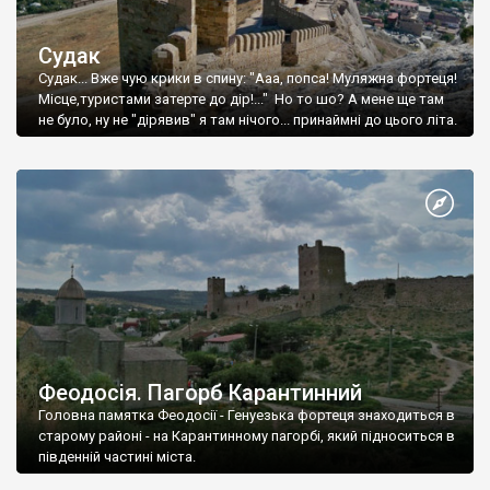
Судак
Судак... Вже чую крики в спину: "Ааа, попса! Муляжна фортеця!
Місце,туристами затерте до дір!..." Но то шо? А мене ще там
не було, ну не "дірявив" я там нічого... принаймні до цього літа.
Феодосія. Пагорб Карантинний
Головна памятка Феодосії - Генуезька фортеця знаходиться в
старому районі - на Карантинному пагорбі, який підноситься в
південній частині міста.