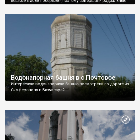
пешком вдоль побережья,поэтому совершали радиальные
вылазки из Оленевки.
Водонапорная башня в с.Почтовое
Интересную водонапорную башню посмотрели по дороге из
Симферополя в Бахчисарай.