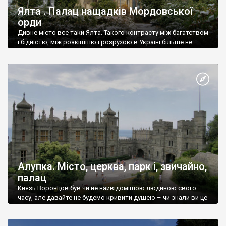
Ялта . Палац нащадків Мордовської
орди
Дивне місто все таки Ялта. Такого контрасту між багатством
і бідністю, між розкішшю і розрухою в Україні більше не
знайдеш.
Алупка. Місто, церква, парк і, звичайно,
палац
Князь Воронцов був чи не найвідомішою людиною свого
часу, але давайте не будемо кривити душею – чи знали ви це
прізвище до відвідин Алупки? Мабуть все таки ні.