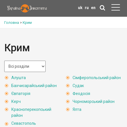
uk
ru
en
Головна
>
Крим
Крим
Алушта
Сімферопольський район
Бахчисарайський район
Судак
Євпаторія
Феодосія
Керч
Чорноморський район
Красноперекопський
Ялта
район
Севастополь