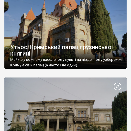
Утьос. Кримський палац грузинської
княгині
Майже у кожному населеному пункті на південному узбережжі
Криму є свій палац (а часто і не один).