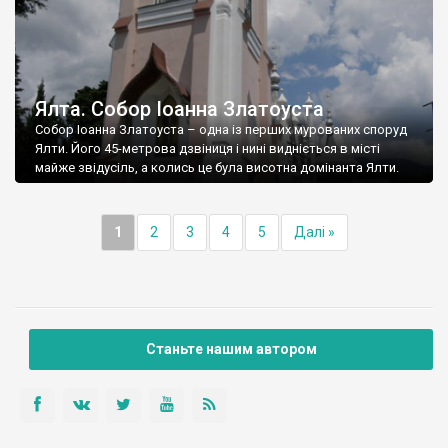
Ялта. Собор Іоанна Златоуста
Собор Іоанна Златоуста – одна із перших мурованих споруд
Ялти. Його 45-метрова дзвіниця і нині видніється в місті
майже звідусіль, а колись це була висотна домінанта Ялти.
1
2
3
4
5
Далі »
Станьте нашим автором