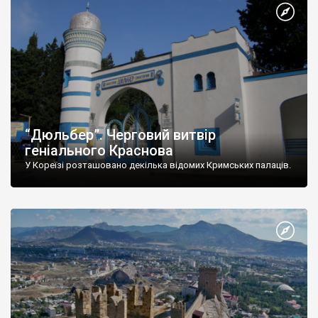
“Дюльбер”. Черговий витвір
геніального Краснова
У Кореїзі розташовано декілька відомих Кримських палаців.