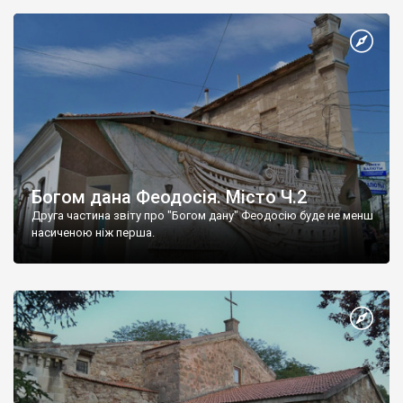
Богом дана Феодосія. Місто Ч.2
Друга частина звіту про "Богом дану" Феодосію буде не менш
насиченою ніж перша.