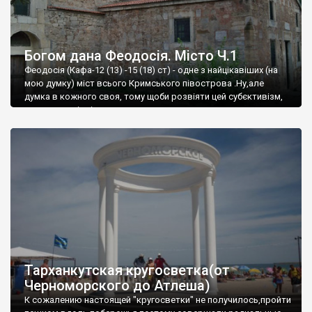
Богом дана Феодосія. Місто Ч.1
Феодосія (Кафа-12 (13) -15 (18) ст) - одне з найцікавіших (на
мою думку) міст всього Кримського півострова .Ну,але
думка в кожного своя, тому щоби розвіяти цей субєктивізм,
запрошую відвідати це
Тарханкутская кругосветка(от
Черноморского до Атлеша)
К сожалению настоящей "кругосветки" не получилось,пройти