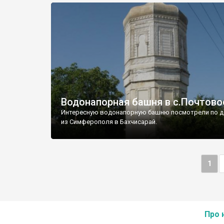
Водонапорная башня в с.Почтово
Интересную водонапорную башню посмотрели по д
из Симферополя в Бахчисарай.
1
Про 