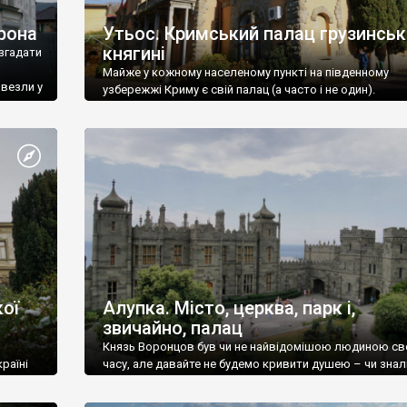
рона
Утьос. Кримський палац грузинськ
княгині
згадати
Майже у кожному населеному пункті на південному
ивезли у
узбережжі Криму є свій палац (а часто і не один).
ої
Алупка. Місто, церква, парк і,
звичайно, палац
Князь Воронцов був чи не найвідомішою людиною св
раїні
часу, але давайте не будемо кривити душею – чи знал
це прізвище до відвідин Алупки? Мабуть все таки ні.