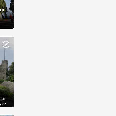
ої
ого
и ви