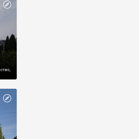
же
нство,