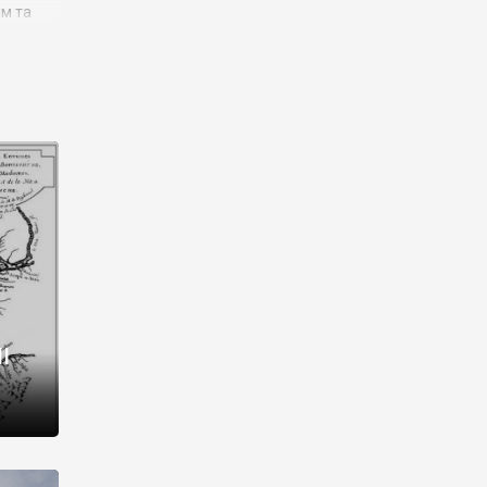
им та
ора і
є
го типу,
ей-
рний
ста:
 райони
від 2
I
і,
рукти,
 котрі