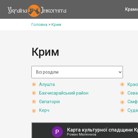
Крам
Головна
>
Крим
Крим
Алушта
Крас
Бахчисарайський район
Сева
Євпаторія
Сімф
Керч
Суда