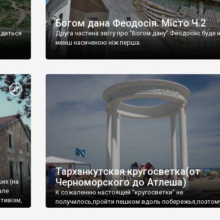
Богом дана Феодосія. Місто Ч.2
одиться
Друга частина звіту про "Богом дану" Феодосію буде 
менш насиченою ніж перша.
Тарханкутская кругосветка(от
Черноморского до Атлеша)
ших (на
але
К сожалению настоящей "кругосветки" не
тивізм,
получилось,пройти пешком вдоль побережья,поэтом
совершали радиальные вылазки из Оленевки.