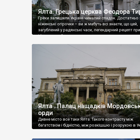
Ялта. Грецька церква Феодора Ти
Греки залишили Україні чималий спадок. Достатньо 
ніжинські огірочки – ви ж мабуть всі знаєте, що цей,
загублений у радянські часи, легендарний рецепт пр
Ніжин греки?
Ялта . Палац нащадків Мордовськ
орди
Дивне місто все таки Ялта. Такого контрасту між
багатством і бідністю, між розкішшю і розрухою в Ук
більше не знайдеш.