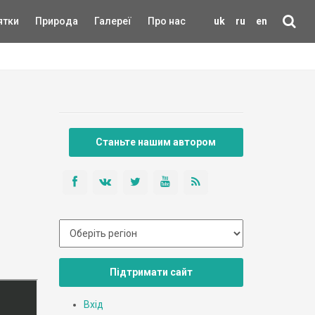
ятки
Природа
Галереї
Про нас
uk
ru
en
Станьте нашим автором
Підтримати сайт
Вхід