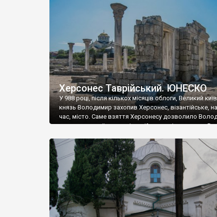
музею «Новгородський музей-заповідник» сотні арт
візантійської доби. Раритети викрадені з фондів об’
культурної спадщини ЮНЕСКО «Херсонеса Таврійсько
Офіційно – на виставку «Золото Візантії», але експер
влада в Україні вважають це лише […]
Херсонес Таврійський. ЮНЕСКО
У 988 році, після кількох місяців облоги, Великий киї
князь Володимир захопив Херсонес, візантійське, на
час, місто. Саме взяття Херсонесу дозволило Воло
диктувати свої умови візантійському імператору Вас
та одружитися з його дочкою Ганною. Цього ж року,
Херсонесі Володимир-язичник, став Василем-
християнином. А потім було Хрещення Русі. На честь
Херсонесу Таврійського названо місто […]