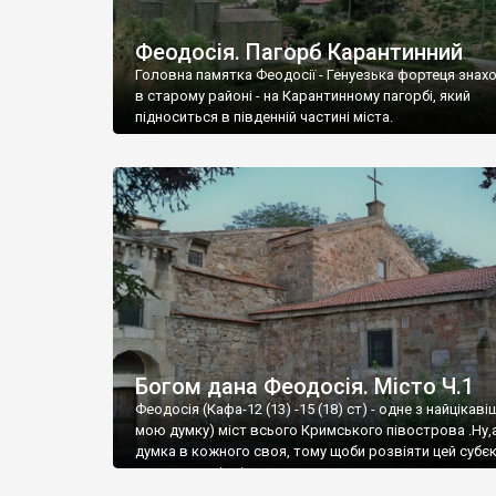
Феодосія. Пагорб Карантинний
Головна памятка Феодосії - Генуезька фортеця знах
в старому районі - на Карантинному пагорбі, який
підноситься в південній частині міста.
Богом дана Феодосія. Місто Ч.1
Феодосія (Кафа-12 (13) -15 (18) ст) - одне з найцікаві
мою думку) міст всього Кримського півострова .Ну,
думка в кожного своя, тому щоби розвіяти цей субєк
запрошую відвідати це