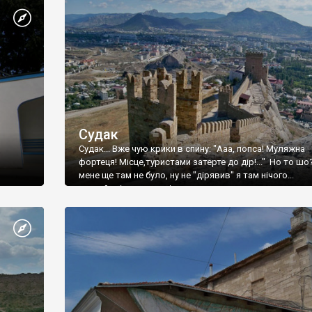
Судак
Судак... Вже чую крики в спину: "Ааа, попса! Муляжна
фортеця! Місце,туристами затерте до дір!..." Но то шо
мене ще там не було, ну не "дірявив" я там нічого...
принаймні до цього літа.