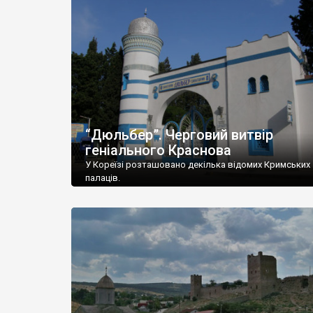
“Дюльбер”. Черговий витвір
геніального Краснова
У Кореїзі розташовано декілька відомих Кримських
палаців.