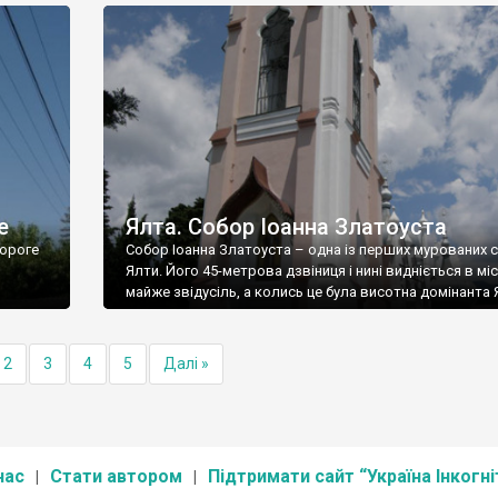
е
Ялта. Собор Іоанна Златоуста
ороге
Собор Іоанна Златоуста – одна із перших мурованих 
Ялти. Його 45-метрова дзвіниця і нині видніється в міс
майже звідусіль, а колись це була висотна домінанта 
2
3
4
5
Далі »
нас
Стати автором
Підтримати сайт “Україна Інкогні