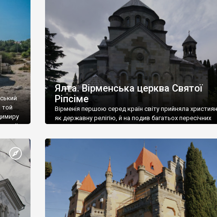
ефактів
називаються «повстяками» (postaki)…” “Вино. Крим
єкту
виробляє відмінне вино і його вдосталь: воно все ду
го».
легке біле і дуже […]
ти та
Ялта. Вірменська церква Святої
Ріпсіме
вський
 той
Вірменія першою серед країн світу прийняла христия
димиру
як державну релігію, й на подив багатьох пересічних
илю ІІ,
українців, які усіх кавказців вважають мусульманами,
 в
вірмени є відданими вірянами Христа