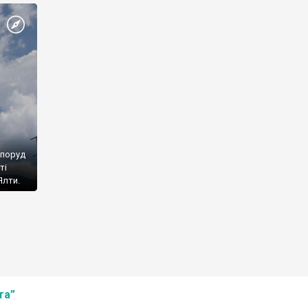
споруд
ті
Ялти.
та”