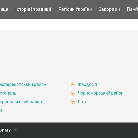
ниця
Історія і традиції
Регіони України
Закордон
Пам'
ноперекопський район
Феодосія
стополь
Чорноморський район
еропольський район
Ялта
к