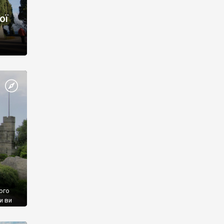
ої
ого
и ви