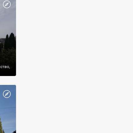
же
нство,