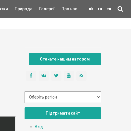
ятки
Природа
Галереї
Про нас
uk
ru
en
Станьте нашим автором
Підтримати сайт
Вхід