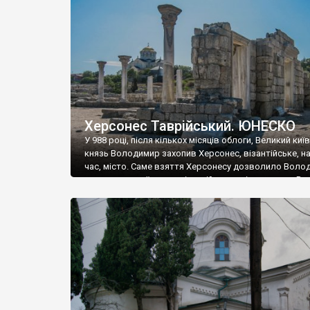
музею «Новгородський музей-заповідник» сотні арт
візантійської доби. Раритети викрадені з фондів об’
культурної спадщини ЮНЕСКО «Херсонеса Таврійсько
Офіційно – на виставку «Золото Візантії», але експер
влада в Україні вважають це лише […]
Херсонес Таврійський. ЮНЕСКО
У 988 році, після кількох місяців облоги, Великий киї
князь Володимир захопив Херсонес, візантійське, на
час, місто. Саме взяття Херсонесу дозволило Воло
диктувати свої умови візантійському імператору Вас
та одружитися з його дочкою Ганною. Цього ж року,
Херсонесі Володимир-язичник, став Василем-
християнином. А потім було Хрещення Русі. На честь
Херсонесу Таврійського названо місто […]