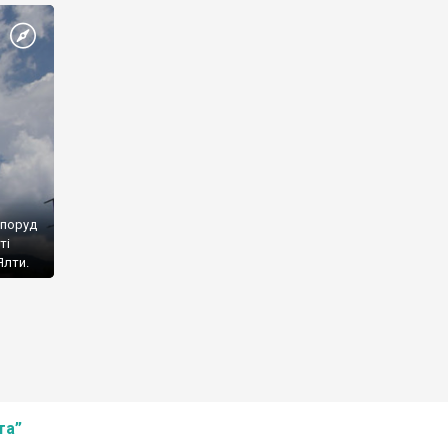
споруд
ті
Ялти.
та”