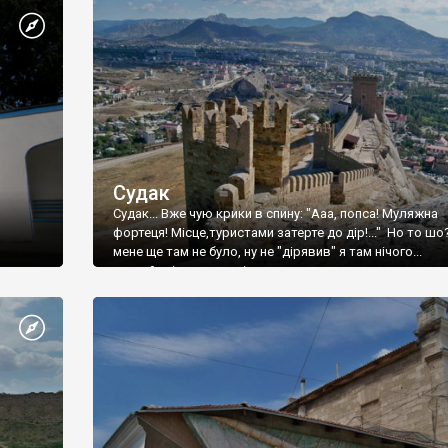
Судак
Судак... Вже чую крики в спину: "Ааа, попса! Муляжна
фортеця! Місце,туристами затерте до дір!..." Но то шо
мене ще там не було, ну не "дірявив" я там нічого...
принаймні до цього літа.