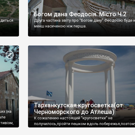
Богом дана Феодосія. Місто Ч.2
одиться
Друга частина звіту про "Богом дану" Феодосію буде 
менш насиченою ніж перша.
Тарханкутская кругосветка(от
Черноморского до Атлеша)
ших (на
але
К сожалению настоящей "кругосветки" не
тивізм,
получилось,пройти пешком вдоль побережья,поэтом
совершали радиальные вылазки из Оленевки.