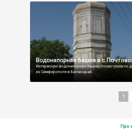
Водонапорная башня в с.Почтово
Интересную водонапорную башню посмотрели по д
из Симферополя в Бахчисарай.
1
Про 