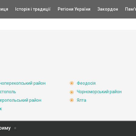
ниця
Історія і традиції
Регіони України
Закордон
Пам'
ноперекопський район
Феодосія
стополь
Чорноморський район
еропольський район
Ялта
к