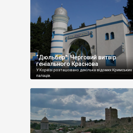
“Дюльбер”. Черговий витвір
геніального Краснова
У Кореїзі розташовано декілька відомих Кримських
палаців.