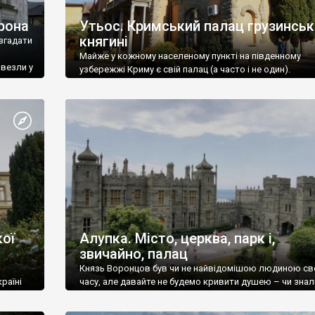
рона
Утьос. Кримський палац грузинськ
княгині
згадати
Майже у кожному населеному пункті на південному
ивезли у
узбережжі Криму є свій палац (а часто і не один).
ої
Алупка. Місто, церква, парк і,
звичайно, палац
Князь Воронцов був чи не найвідомішою людиною св
раїні
часу, але давайте не будемо кривити душею – чи знал
це прізвище до відвідин Алупки? Мабуть все таки ні.