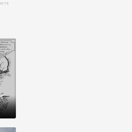
им та
ора і
є
го типу,
ей-
рний
ста:
 райони
від 2
I
і,
рукти,
 котрі