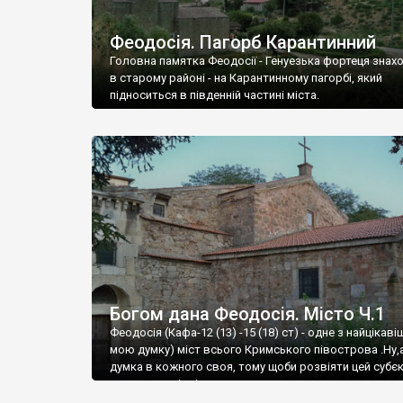
Феодосія. Пагорб Карантинний
Головна памятка Феодосії - Генуезька фортеця знах
в старому районі - на Карантинному пагорбі, який
підноситься в південній частині міста.
Богом дана Феодосія. Місто Ч.1
Феодосія (Кафа-12 (13) -15 (18) ст) - одне з найцікаві
мою думку) міст всього Кримського півострова .Ну,
думка в кожного своя, тому щоби розвіяти цей субєк
запрошую відвідати це