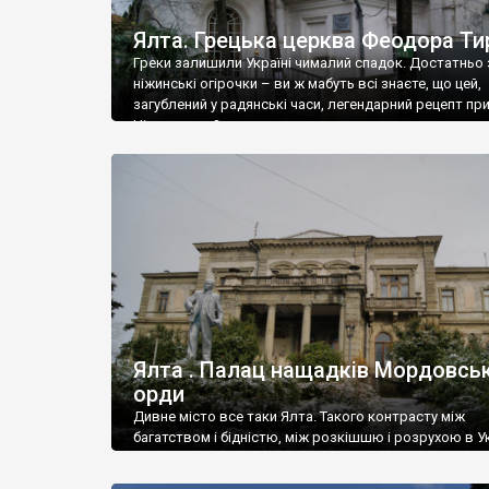
Ялта. Грецька церква Феодора Ти
Греки залишили Україні чималий спадок. Достатньо 
ніжинські огірочки – ви ж мабуть всі знаєте, що цей,
загублений у радянські часи, легендарний рецепт пр
Ніжин греки?
Ялта . Палац нащадків Мордовськ
орди
Дивне місто все таки Ялта. Такого контрасту між
багатством і бідністю, між розкішшю і розрухою в Ук
більше не знайдеш.