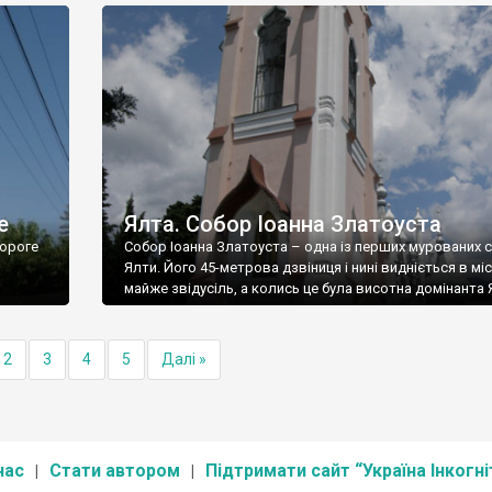
е
Ялта. Собор Іоанна Златоуста
ороге
Собор Іоанна Златоуста – одна із перших мурованих 
Ялти. Його 45-метрова дзвіниця і нині видніється в міс
майже звідусіль, а колись це була висотна домінанта 
2
3
4
5
Далі »
нас
Стати автором
Підтримати сайт “Україна Інкогні