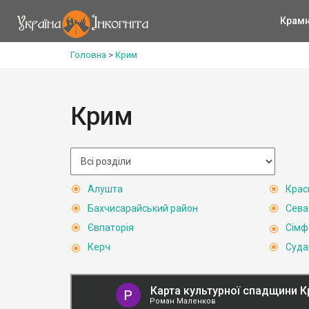
Крам
Головна
>
Крим
Крим
Алушта
Крас
Бахчисарайський район
Сева
Євпаторія
Сімф
Керч
Суда