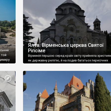
ефактів
називаються «повстяками» (postaki)…” “Вино. Крим
єкту
виробляє відмінне вино і його вдосталь: воно все ду
го».
легке біле і дуже […]
ти та
Ялта. Вірменська церква Святої
Ріпсіме
вський
 той
Вірменія першою серед країн світу прийняла христия
димиру
як державну релігію, й на подив багатьох пересічних
илю ІІ,
українців, які усіх кавказців вважають мусульманами,
 в
вірмени є відданими вірянами Христа