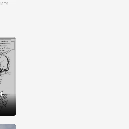
им та
ора і
є
го типу,
ей-
рний
ста:
 райони
від 2
I
і,
рукти,
 котрі