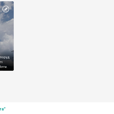
споруд
ті
Ялти.
та”