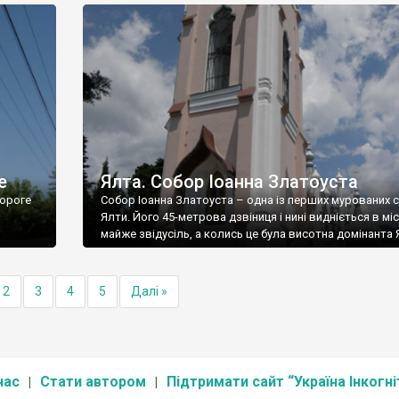
е
Ялта. Собор Іоанна Златоуста
ороге
Собор Іоанна Златоуста – одна із перших мурованих 
Ялти. Його 45-метрова дзвіниця і нині видніється в міс
майже звідусіль, а колись це була висотна домінанта 
2
3
4
5
Далі »
нас
Стати автором
Підтримати сайт “Україна Інкогні