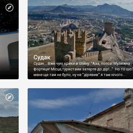
Судак
Судак... Вже чую крики в спину: "Ааа, попса! Муляжна
фортеця! Місце,туристами затерте до дір!..." Но то шо
мене ще там не було, ну не "дірявив" я там нічого...
принаймні до цього літа.