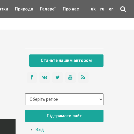
ятки
Природа
Галереї
Про нас
uk
ru
en
Станьте нашим автором
Підтримати сайт
Вхід