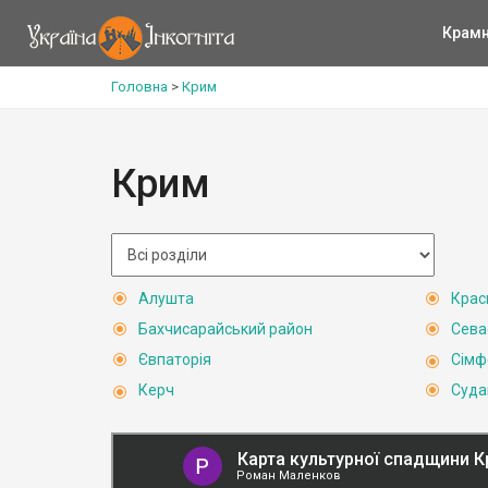
Крам
Головна
>
Крим
Крим
Алушта
Крас
Бахчисарайський район
Сева
Євпаторія
Сімф
Керч
Суда