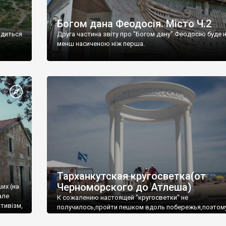
Богом дана Феодосія. Місто Ч.2
одиться
Друга частина звіту про "Богом дану" Феодосію буде 
менш насиченою ніж перша.
Тарханкутская кругосветка(от
Черноморского до Атлеша)
ших (на
але
К сожалению настоящей "кругосветки" не
тивізм,
получилось,пройти пешком вдоль побережья,поэтом
совершали радиальные вылазки из Оленевки.