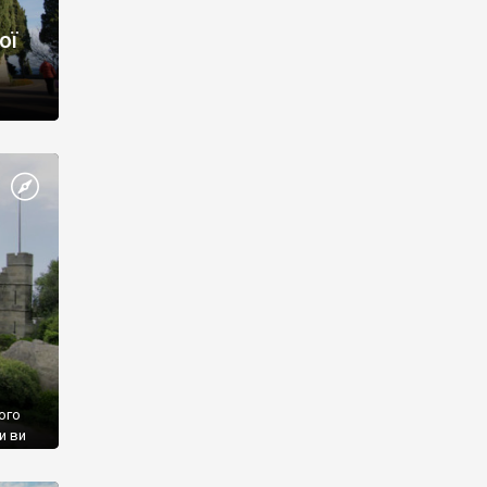
ої
ого
и ви