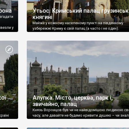
рона
Утьос. Кримський палац грузинськ
княгині
згадати
Майже у кожному населеному пункті на південному
ивезли у
узбережжі Криму є свій палац (а часто і не один).
ої
Алупка. Місто, церква, парк і,
звичайно, палац
Князь Воронцов був чи не найвідомішою людиною св
раїні
часу, але давайте не будемо кривити душею – чи знал
це прізвище до відвідин Алупки? Мабуть все таки ні.