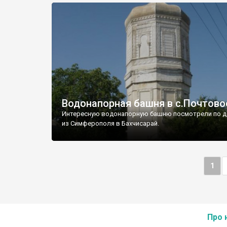
Водонапорная башня в с.Почтово
Интересную водонапорную башню посмотрели по д
из Симферополя в Бахчисарай.
1
Про 