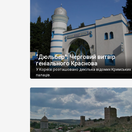
“Дюльбер”. Черговий витвір
геніального Краснова
У Кореїзі розташовано декілька відомих Кримських
палаців.