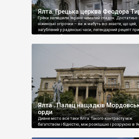
Ялта. Грецька церква Феодора Ти
Греки залишили Україні чималий спадок. Достатньо 
ніжинські огірочки – ви ж мабуть всі знаєте, що цей,
загублений у радянські часи, легендарний рецепт пр
Ніжин греки?
Ялта . Палац нащадків Мордовськ
орди
Дивне місто все таки Ялта. Такого контрасту між
багатством і бідністю, між розкішшю і розрухою в Ук
більше не знайдеш.