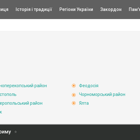
ниця
Історія і традиції
Регіони України
Закордон
Пам'
ноперекопський район
Феодосія
стополь
Чорноморський район
еропольський район
Ялта
к