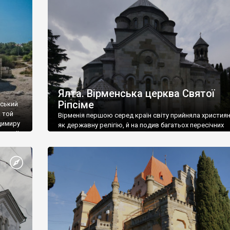
ефактів
називаються «повстяками» (postaki)…” “Вино. Крим
єкту
виробляє відмінне вино і його вдосталь: воно все ду
го».
легке біле і дуже […]
ти та
Ялта. Вірменська церква Святої
Ріпсіме
вський
 той
Вірменія першою серед країн світу прийняла христия
димиру
як державну релігію, й на подив багатьох пересічних
илю ІІ,
українців, які усіх кавказців вважають мусульманами,
 в
вірмени є відданими вірянами Христа