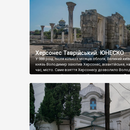
музею «Новгородський музей-заповідник» сотні арт
візантійської доби. Раритети викрадені з фондів об’
культурної спадщини ЮНЕСКО «Херсонеса Таврійсько
Офіційно – на виставку «Золото Візантії», але експер
влада в Україні вважають це лише […]
Херсонес Таврійський. ЮНЕСКО
У 988 році, після кількох місяців облоги, Великий киї
князь Володимир захопив Херсонес, візантійське, на
час, місто. Саме взяття Херсонесу дозволило Воло
диктувати свої умови візантійському імператору Вас
та одружитися з його дочкою Ганною. Цього ж року,
Херсонесі Володимир-язичник, став Василем-
християнином. А потім було Хрещення Русі. На честь
Херсонесу Таврійського названо місто […]