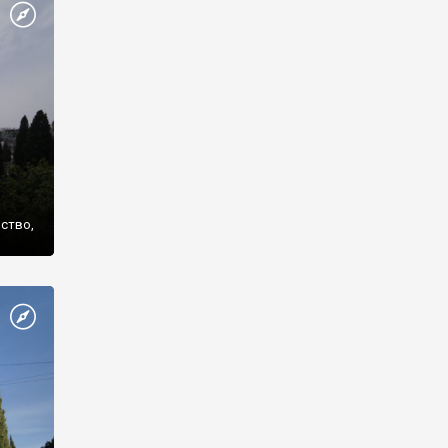
же
нство,