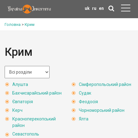
uk
ru
en
Головна
>
Крим
Крим
Алушта
Сімферопольський район
Бахчисарайський район
Судак
Євпаторія
Феодосія
Керч
Чорноморський район
Красноперекопський
Ялта
район
Севастополь