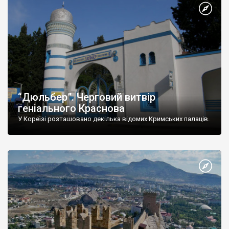
“Дюльбер”. Черговий витвір
геніального Краснова
У Кореїзі розташовано декілька відомих Кримських палаців.