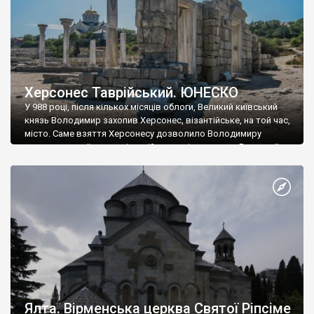
Херсонес Таврійський. ЮНЕСКО
У 988 році, після кількох місяців облоги, Великий київський
князь Володимир захопив Херсонес, візантійське, на той час,
місто. Саме взяття Херсонесу дозволило Володимиру
диктувати свої умови візантійському імператору Василю ІІ, та
одружитися з його дочкою Ганною. Цього ж року, в
Херсонесі Володимир-язичник, став Василем-християнином.
А потім було Хрещення Русі. На честь Херсонесу Таврійського
названо місто […]
Ялта. Вірменська церква Святої Ріпсіме