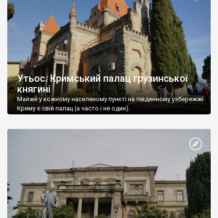
Утьос. Кримський палац грузинської
княгині
Майже у кожному населеному пункті на південному узбережжі
Криму є свій палац (а часто і не один).