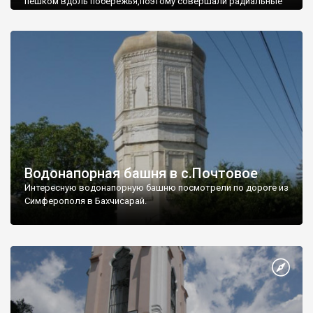
пешком вдоль побережья,поэтому совершали радиальные
вылазки из Оленевки.
Водонапорная башня в с.Почтовое
Интересную водонапорную башню посмотрели по дороге из
Симферополя в Бахчисарай.