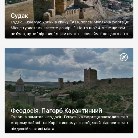
Судак
Судак... Вже чую крики в спину: "Ааа, попса! Муляжна фортеця!
Місце,туристами затерте до дір!..." Но то шо? А мене ще там
не було, ну не "дірявив" я там нічого... принаймні до цього літа.
Феодосія. Пагорб Карантинний
Головна памятка Феодосії - Генуезька фортеця знаходиться в
старому районі - на Карантинному пагорбі, який підноситься в
південній частині міста.