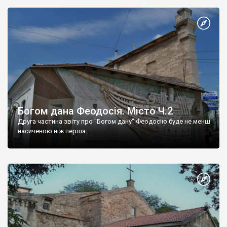
Богом дана Феодосія. Місто Ч.2
Друга частина звіту про "Богом дану" Феодосію буде не менш
насиченою ніж перша.