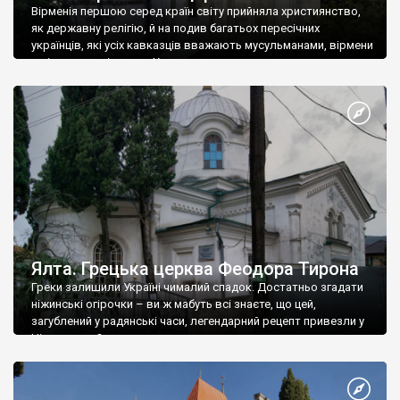
Вірменія першою серед країн світу прийняла християнство,
як державну релігію, й на подив багатьох пересічних
українців, які усіх кавказців вважають мусульманами, вірмени
є відданими вірянами Христа
Ялта. Грецька церква Феодора Тирона
Греки залишили Україні чималий спадок. Достатньо згадати
ніжинські огірочки – ви ж мабуть всі знаєте, що цей,
загублений у радянські часи, легендарний рецепт привезли у
Ніжин греки?