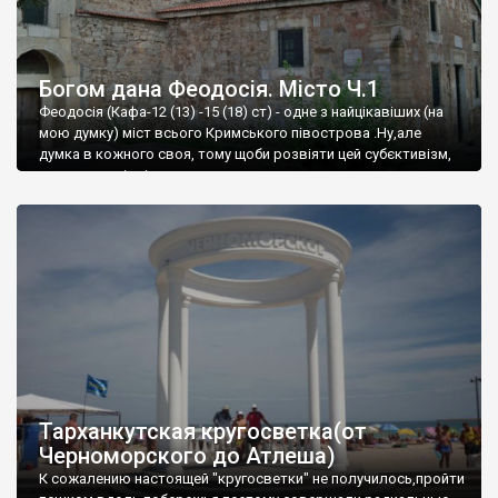
Богом дана Феодосія. Місто Ч.1
Феодосія (Кафа-12 (13) -15 (18) ст) - одне з найцікавіших (на
мою думку) міст всього Кримського півострова .Ну,але
думка в кожного своя, тому щоби розвіяти цей субєктивізм,
запрошую відвідати це
Тарханкутская кругосветка(от
Черноморского до Атлеша)
К сожалению настоящей "кругосветки" не получилось,пройти