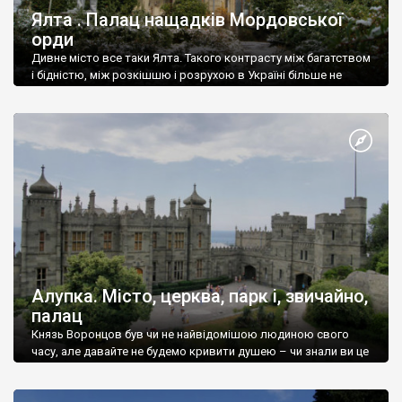
Ялта . Палац нащадків Мордовської
орди
Дивне місто все таки Ялта. Такого контрасту між багатством
і бідністю, між розкішшю і розрухою в Україні більше не
знайдеш.
Алупка. Місто, церква, парк і, звичайно,
палац
Князь Воронцов був чи не найвідомішою людиною свого
часу, але давайте не будемо кривити душею – чи знали ви це
прізвище до відвідин Алупки? Мабуть все таки ні.