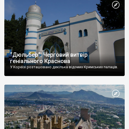
“Дюльбер”. Черговий витвір
геніального Краснова
У Кореїзі розташовано декілька відомих Кримських палаців.