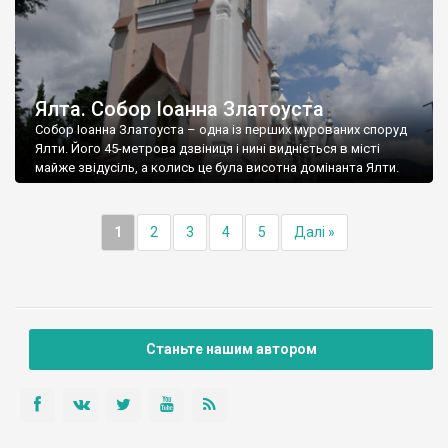
Ялта. Собор Іоанна Златоуста
Собор Іоанна Златоуста – одна із перших мурованих споруд
Ялти. Його 45-метрова дзвіниця і нині видніється в місті
майже звідусіль, а колись це була висотна домінанта Ялти.
1
2
3
4
5
Далі »
Станьте нашим автором