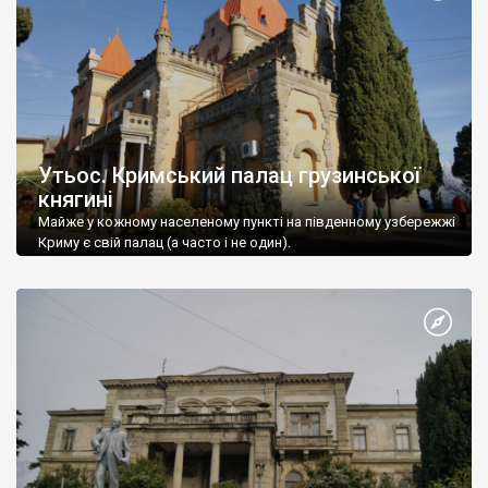
Утьос. Кримський палац грузинської
княгині
Майже у кожному населеному пункті на південному узбережжі
Криму є свій палац (а часто і не один).