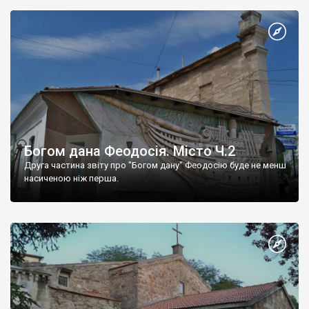
Богом дана Феодосія. Місто Ч.2
Друга частина звіту про "Богом дану" Феодосію буде не менш
насиченою ніж перша.