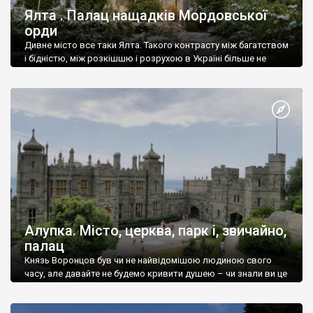
Ялта . Палац нащадків Мордовської
орди
Дивне місто все таки Ялта. Такого контрасту між багатством
і бідністю, між розкішшю і розрухою в Україні більше не
знайдеш.
Алупка. Місто, церква, парк і, звичайно,
палац
Князь Воронцов був чи не найвідомішою людиною свого
часу, але давайте не будемо кривити душею – чи знали ви це
прізвище до відвідин Алупки? Мабуть все таки ні.