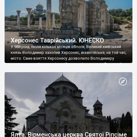
Херсонес Таврійський. ЮНЕСКО
У 988 році, після кількох місяців облоги, Великий київський
князь Володимир захопив Херсонес, візантійське, на той час,
місто. Саме взяття Херсонесу дозволило Володимиру
диктувати свої умови візантійському імператору Василю ІІ, та
одружитися з його дочкою Ганною. Цього ж року, в
Херсонесі Володимир-язичник, став Василем-християнином.
А потім було Хрещення Русі. На честь Херсонесу Таврійського
названо місто […]
Ялта. Вірменська церква Святої Ріпсіме