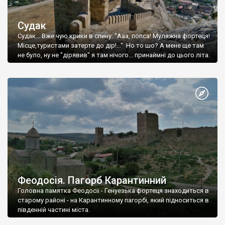
Судак
Судак... Вже чую крики в спину: "Ааа, попса! Муляжна фортеця!
Місце,туристами затерте до дір!..." Но то шо? А мене ще там
не було, ну не "дірявив" я там нічого... принаймні до цього літа.
Феодосія. Пагорб Карантинний
Головна памятка Феодосії - Генуезька фортеця знаходиться в
старому районі - на Карантинному пагорбі, який підноситься в
південній частині міста.