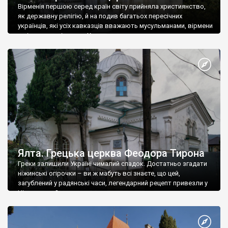
Вірменія першою серед країн світу прийняла християнство,
як державну релігію, й на подив багатьох пересічних
українців, які усіх кавказців вважають мусульманами, вірмени
є відданими вірянами Христа
Ялта. Грецька церква Феодора Тирона
Греки залишили Україні чималий спадок. Достатньо згадати
ніжинські огірочки – ви ж мабуть всі знаєте, що цей,
загублений у радянські часи, легендарний рецепт привезли у
Ніжин греки?