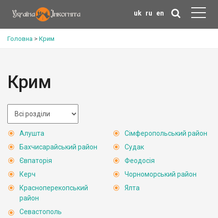
uk
ru
en
Головна
>
Крим
Крим
Алушта
Сімферопольський район
Бахчисарайський район
Судак
Євпаторія
Феодосія
Керч
Чорноморський район
Красноперекопський
Ялта
район
Севастополь