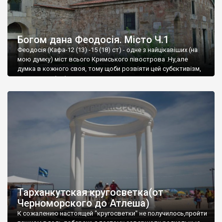
Богом дана Феодосія. Місто Ч.1
Феодосія (Кафа-12 (13) -15 (18) ст) - одне з найцікавіших (на
мою думку) міст всього Кримського півострова .Ну,але
думка в кожного своя, тому щоби розвіяти цей субєктивізм,
запрошую відвідати це
Тарханкутская кругосветка(от
Черноморского до Атлеша)
К сожалению настоящей "кругосветки" не получилось,пройти