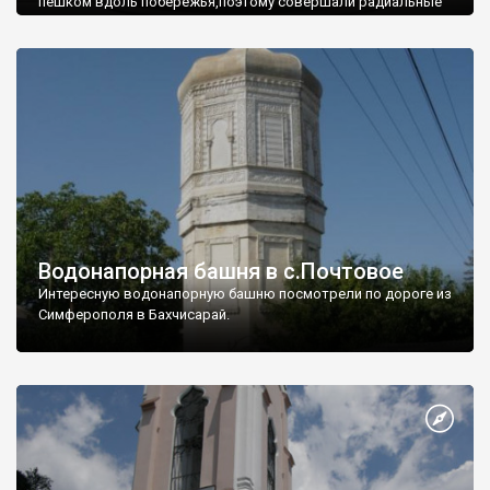
пешком вдоль побережья,поэтому совершали радиальные
вылазки из Оленевки.
Водонапорная башня в с.Почтовое
Интересную водонапорную башню посмотрели по дороге из
Симферополя в Бахчисарай.