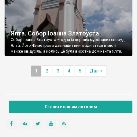
Ялта. Собор Іоанна Златоуста
Собор Іоанна Златоуста – одна із перших мурованих споруд
Ялти. Його 45-метрова дзвіниця і нині видніється в місті
майже звідусіль, а колись це була висотна домінанта Ялти.
1
2
3
4
5
Далі »
Станьте нашим автором