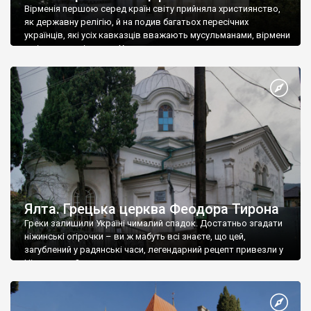
Вірменія першою серед країн світу прийняла християнство,
як державну релігію, й на подив багатьох пересічних
українців, які усіх кавказців вважають мусульманами, вірмени
є відданими вірянами Христа
Ялта. Грецька церква Феодора Тирона
Греки залишили Україні чималий спадок. Достатньо згадати
ніжинські огірочки – ви ж мабуть всі знаєте, що цей,
загублений у радянські часи, легендарний рецепт привезли у
Ніжин греки?