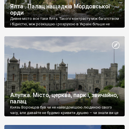
Ялта . Палац нащадків Мордовської
орди
Дивне місто все таки Ялта. Такого контрасту між багатством
і бідністю, між розкішшю і розрухою в Україні більше не
знайдеш.
Алупка. Місто, церква, парк і, звичайно,
палац
Князь Воронцов був чи не найвідомішою людиною свого
часу, але давайте не будемо кривити душею – чи знали ви це
прізвище до відвідин Алупки? Мабуть все таки ні.