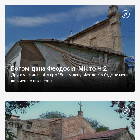
Богом дана Феодосія. Місто Ч.2
Друга частина звіту про "Богом дану" Феодосію буде не менш
насиченою ніж перша.