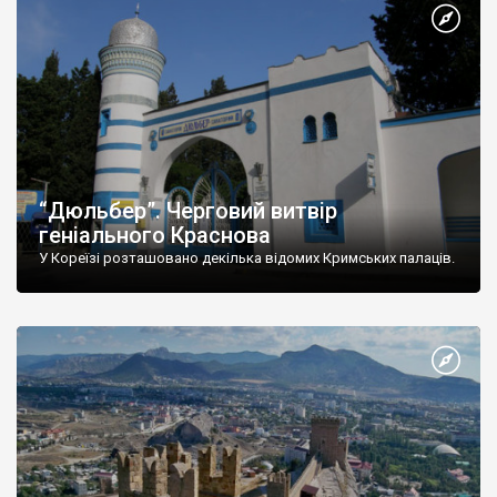
“Дюльбер”. Черговий витвір
геніального Краснова
У Кореїзі розташовано декілька відомих Кримських палаців.