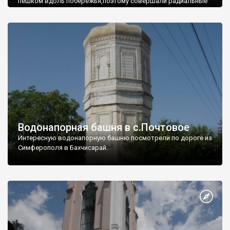
пешком вдоль побережья,поэтому совершали радиальные
вылазки из Оленевки.
Водонапорная башня в с.Почтовое
Интересную водонапорную башню посмотрели по дороге из
Симферополя в Бахчисарай.