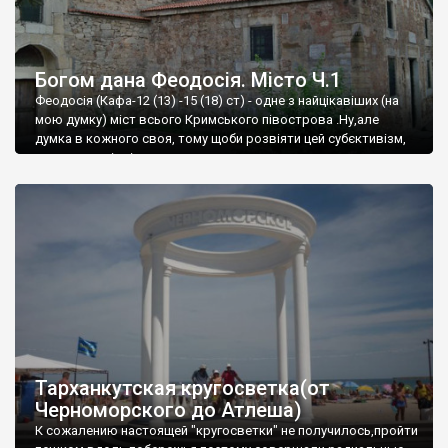
Богом дана Феодосія. Місто Ч.1
Феодосія (Кафа-12 (13) -15 (18) ст) - одне з найцікавіших (на
мою думку) міст всього Кримського півострова .Ну,але
думка в кожного своя, тому щоби розвіяти цей субєктивізм,
запрошую відвідати це
Тарханкутская кругосветка(от
Черноморского до Атлеша)
К сожалению настоящей "кругосветки" не получилось,пройти