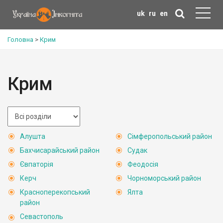
uk
ru
en
Головна
>
Крим
Крим
Алушта
Сімферопольський район
Бахчисарайський район
Судак
Євпаторія
Феодосія
Керч
Чорноморський район
Красноперекопський
Ялта
район
Севастополь