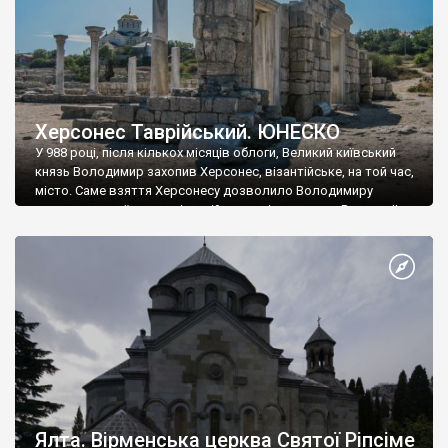
Херсонес Таврійський. ЮНЕСКО
У 988 році, після кількох місяців облоги, Великий київський
князь Володимир захопив Херсонес, візантійське, на той час,
місто. Саме взяття Херсонесу дозволило Володимиру
диктувати свої умови візантійському імператору Василю ІІ, та
одружитися з його дочкою Ганною. Цього ж року, в
Херсонесі Володимир-язичник, став Василем-християнином.
А потім було Хрещення Русі. На честь Херсонесу Таврійського
названо місто […]
Ялта. Вірменська церква Святої Ріпсіме