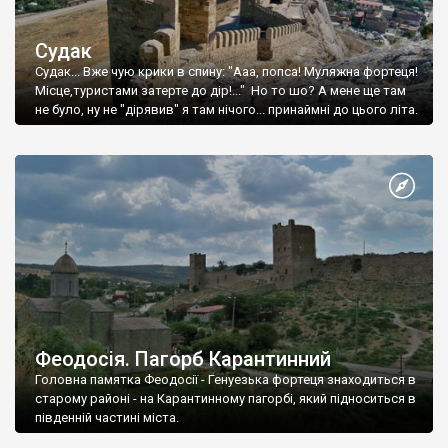
Судак
Судак... Вже чую крики в спину: "Ааа, попса! Муляжна фортеця!
Місце,туристами затерте до дір!..." Но то шо? А мене ще там
не було, ну не "дірявив" я там нічого... принаймні до цього літа.
Феодосія. Пагорб Карантинний
Головна памятка Феодосії - Генуезька фортеця знаходиться в
старому районі - на Карантинному пагорбі, який підноситься в
південній частині міста.