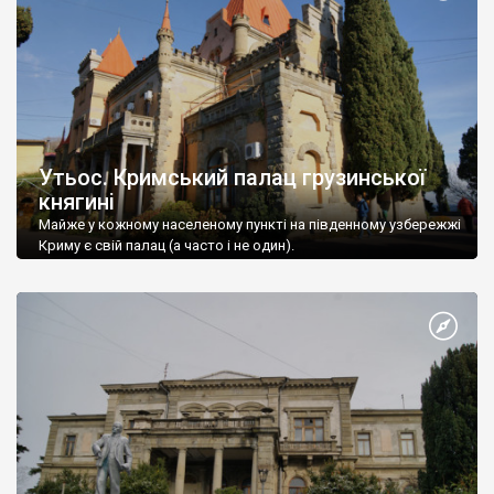
Утьос. Кримський палац грузинської
княгині
Майже у кожному населеному пункті на південному узбережжі
Криму є свій палац (а часто і не один).