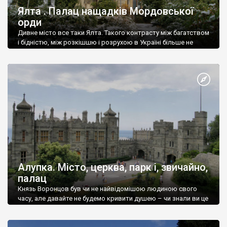
Ялта . Палац нащадків Мордовської
орди
Дивне місто все таки Ялта. Такого контрасту між багатством
і бідністю, між розкішшю і розрухою в Україні більше не
знайдеш.
Алупка. Місто, церква, парк і, звичайно,
палац
Князь Воронцов був чи не найвідомішою людиною свого
часу, але давайте не будемо кривити душею – чи знали ви це
прізвище до відвідин Алупки? Мабуть все таки ні.