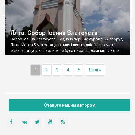
Ялта. Собор Іоанна Златоуста
Собор Іоанна Златоуста – одна із перших мурованих споруд
Ялти. Його 45-метрова дзвіниця і нині видніється в місті
майже звідусіль, а колись це була висотна домінанта Ялти.
1
2
3
4
5
Далі »
Станьте нашим автором