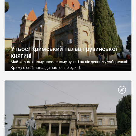
Утьос. Кримський палац грузинської
княгині
Майже у кожному населеному пункті на південному узбережжі
Криму є свій палац (а часто і не один).