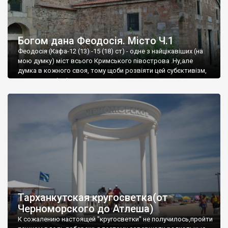
Богом дана Феодосія. Місто Ч.1
Феодосія (Кафа-12 (13) -15 (18) ст) - одне з найцікавіших (на
мою думку) міст всього Кримського півострова .Ну,але
думка в кожного своя, тому щоби розвіяти цей субєктивізм,
запрошую відвідати це
Тарханкутская кругосветка(от
Черноморского до Атлеша)
К сожалению настоящей "кругосветки" не получилось,пройти