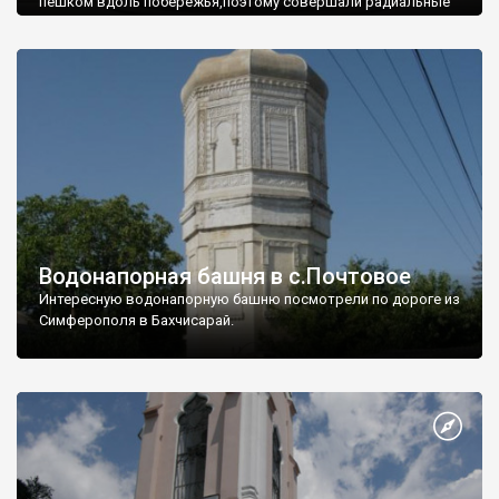
пешком вдоль побережья,поэтому совершали радиальные
вылазки из Оленевки.
Водонапорная башня в с.Почтовое
Интересную водонапорную башню посмотрели по дороге из
Симферополя в Бахчисарай.