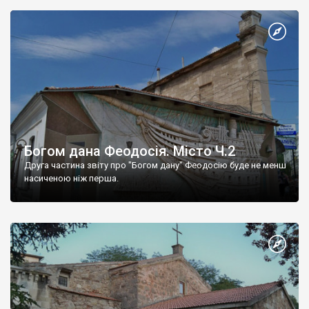
Богом дана Феодосія. Місто Ч.2
Друга частина звіту про "Богом дану" Феодосію буде не менш
насиченою ніж перша.