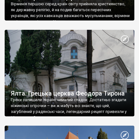
Вірменія першою серед країн світу прийняла християнство,
як державну релігію, й на подив багатьох пересічних
українців, які усіх кавказців вважають мусульманами, вірмени
є відданими вірянами Христа
Ялта. Грецька церква Феодора Тирона
Греки залишили Україні чималий спадок. Достатньо згадати
ніжинські огірочки – ви ж мабуть всі знаєте, що цей,
загублений у радянські часи, легендарний рецепт привезли у
Ніжин греки?