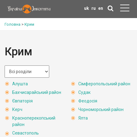
uk
ru
en
Головна
>
Крим
Крим
Алушта
Сімферопольський район
Бахчисарайський район
Судак
Євпаторія
Феодосія
Керч
Чорноморський район
Красноперекопський
Ялта
район
Севастополь