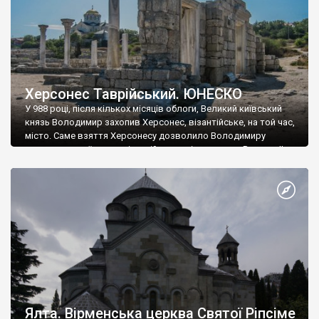
Херсонес Таврійський. ЮНЕСКО
У 988 році, після кількох місяців облоги, Великий київський
князь Володимир захопив Херсонес, візантійське, на той час,
місто. Саме взяття Херсонесу дозволило Володимиру
диктувати свої умови візантійському імператору Василю ІІ, та
одружитися з його дочкою Ганною. Цього ж року, в
Херсонесі Володимир-язичник, став Василем-християнином.
А потім було Хрещення Русі. На честь Херсонесу Таврійського
названо місто […]
Ялта. Вірменська церква Святої Ріпсіме