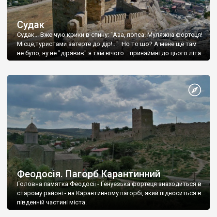
Судак
Судак... Вже чую крики в спину: "Ааа, попса! Муляжна фортеця!
Місце,туристами затерте до дір!..." Но то шо? А мене ще там
не було, ну не "дірявив" я там нічого... принаймні до цього літа.
Феодосія. Пагорб Карантинний
Головна памятка Феодосії - Генуезька фортеця знаходиться в
старому районі - на Карантинному пагорбі, який підноситься в
південній частині міста.