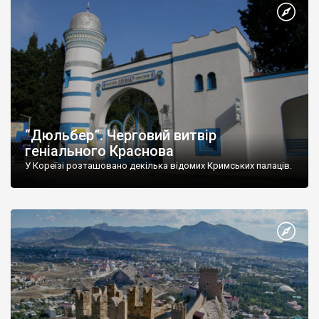
“Дюльбер”. Черговий витвір
геніального Краснова
У Кореїзі розташовано декілька відомих Кримських палаців.