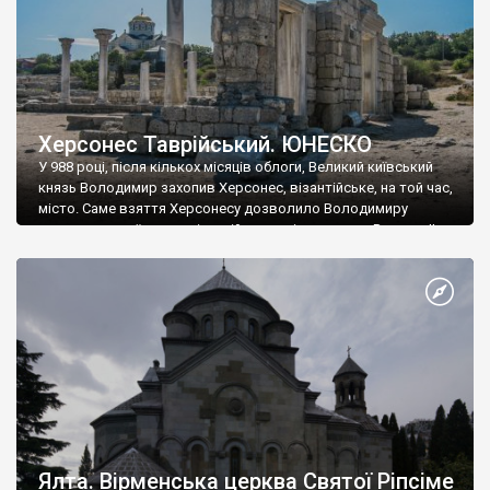
Херсонес Таврійський. ЮНЕСКО
У 988 році, після кількох місяців облоги, Великий київський
князь Володимир захопив Херсонес, візантійське, на той час,
місто. Саме взяття Херсонесу дозволило Володимиру
диктувати свої умови візантійському імператору Василю ІІ, та
одружитися з його дочкою Ганною. Цього ж року, в
Херсонесі Володимир-язичник, став Василем-християнином.
А потім було Хрещення Русі. На честь Херсонесу Таврійського
названо місто […]
Ялта. Вірменська церква Святої Ріпсіме