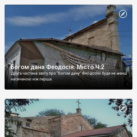
Богом дана Феодосія. Місто Ч.2
Друга частина звіту про "Богом дану" Феодосію буде не менш
насиченою ніж перша.