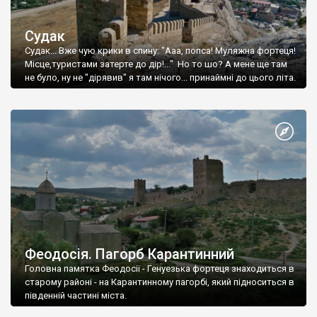
Судак
Судак... Вже чую крики в спину: "Ааа, попса! Муляжна фортеця!
Місце,туристами затерте до дір!..." Но то шо? А мене ще там
не було, ну не "дірявив" я там нічого... принаймні до цього літа.
Феодосія. Пагорб Карантинний
Головна памятка Феодосії - Генуезька фортеця знаходиться в
старому районі - на Карантинному пагорбі, який підноситься в
південній частині міста.