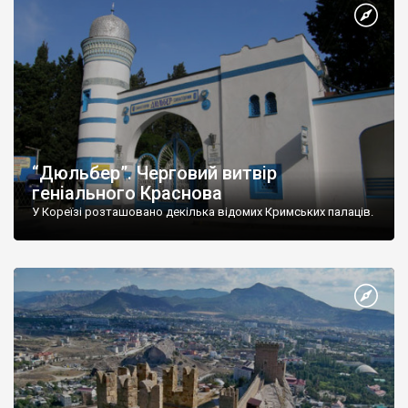
“Дюльбер”. Черговий витвір
геніального Краснова
У Кореїзі розташовано декілька відомих Кримських палаців.