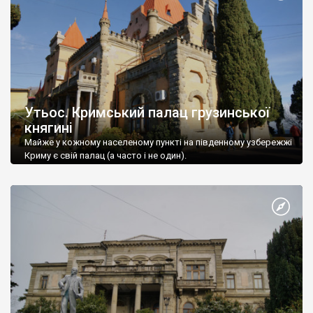
Утьос. Кримський палац грузинської
княгині
Майже у кожному населеному пункті на південному узбережжі
Криму є свій палац (а часто і не один).