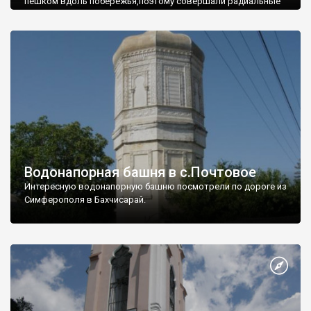
пешком вдоль побережья,поэтому совершали радиальные
вылазки из Оленевки.
Водонапорная башня в с.Почтовое
Интересную водонапорную башню посмотрели по дороге из
Симферополя в Бахчисарай.