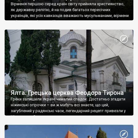
Вірменія першою серед країн світу прийняла християнство,
як державну релігію, й на подив багатьох пересічних
українців, які усіх кавказців вважають мусульманами, вірмени
є відданими вірянами Христа
Ялта. Грецька церква Феодора Тирона
Греки залишили Україні чималий спадок. Достатньо згадати
ніжинські огірочки – ви ж мабуть всі знаєте, що цей,
загублений у радянські часи, легендарний рецепт привезли у
Ніжин греки?