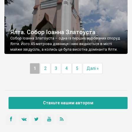
Ялта. Собор Іоанна Златоуста
Собор Іоанна Златоуста – одна із перших мурованих споруд
Ялти. Його 45-метрова дзвіниця і нині видніється в місті
майже звідусіль, а колись це була висотна домінанта Ялти.
1
2
3
4
5
Далі »
Станьте нашим автором