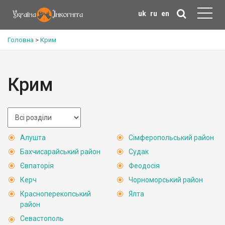
uk
ru
en
Головна
>
Крим
Крим
Алушта
Сімферопольський район
Бахчисарайський район
Судак
Євпаторія
Феодосія
Керч
Чорноморський район
Красноперекопський
Ялта
район
Севастополь