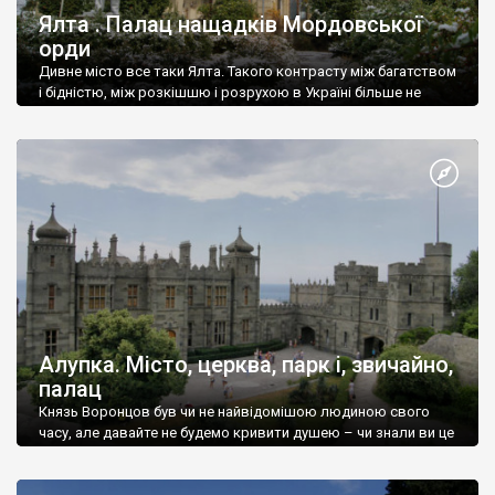
Ялта . Палац нащадків Мордовської
орди
Дивне місто все таки Ялта. Такого контрасту між багатством
і бідністю, між розкішшю і розрухою в Україні більше не
знайдеш.
Алупка. Місто, церква, парк і, звичайно,
палац
Князь Воронцов був чи не найвідомішою людиною свого
часу, але давайте не будемо кривити душею – чи знали ви це
прізвище до відвідин Алупки? Мабуть все таки ні.