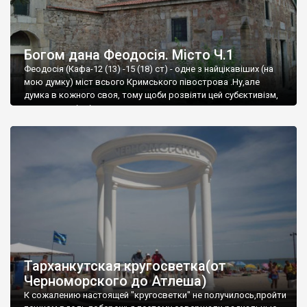
Богом дана Феодосія. Місто Ч.1
Феодосія (Кафа-12 (13) -15 (18) ст) - одне з найцікавіших (на
мою думку) міст всього Кримського півострова .Ну,але
думка в кожного своя, тому щоби розвіяти цей субєктивізм,
запрошую відвідати це
Тарханкутская кругосветка(от
Черноморского до Атлеша)
К сожалению настоящей "кругосветки" не получилось,пройти