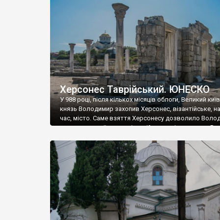
музею «Новгородський музей-заповідник» сотні арт
візантійської доби. Раритети викрадені з фондів об’
культурної спадщини ЮНЕСКО «Херсонеса Таврійсько
Офіційно – на виставку «Золото Візантії», але експер
влада в Україні вважають це лише […]
Херсонес Таврійський. ЮНЕСКО
У 988 році, після кількох місяців облоги, Великий киї
князь Володимир захопив Херсонес, візантійське, на
час, місто. Саме взяття Херсонесу дозволило Воло
диктувати свої умови візантійському імператору Вас
та одружитися з його дочкою Ганною. Цього ж року,
Херсонесі Володимир-язичник, став Василем-
християнином. А потім було Хрещення Русі. На честь
Херсонесу Таврійського названо місто […]