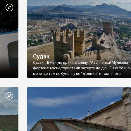
Судак
Судак... Вже чую крики в спину: "Ааа, попса! Муляжна
фортеця! Місце,туристами затерте до дір!..." Но то шо
мене ще там не було, ну не "дірявив" я там нічого...
принаймні до цього літа.