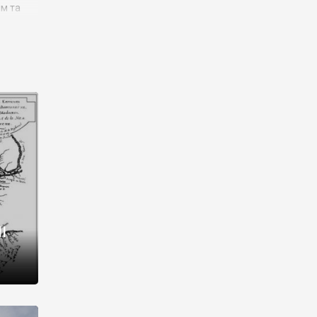
им та
ора і
є
го типу,
ей-
рний
ста:
 райони
від 2
I
і,
рукти,
 котрі