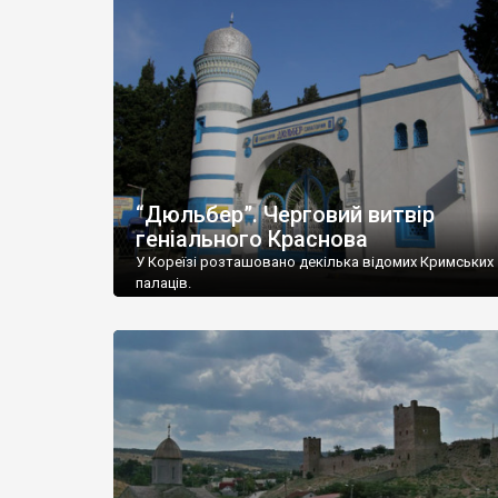
“Дюльбер”. Черговий витвір
геніального Краснова
У Кореїзі розташовано декілька відомих Кримських
палаців.