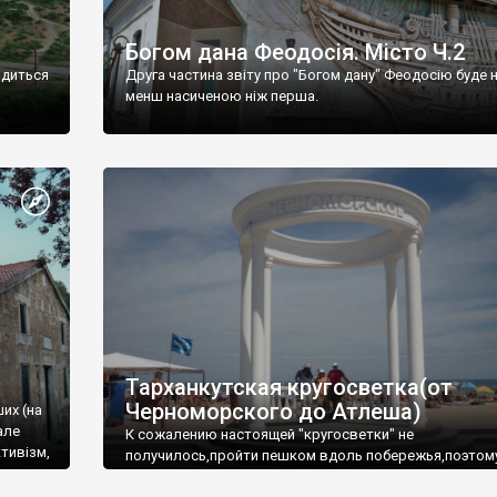
Богом дана Феодосія. Місто Ч.2
одиться
Друга частина звіту про "Богом дану" Феодосію буде 
менш насиченою ніж перша.
Тарханкутская кругосветка(от
Черноморского до Атлеша)
ших (на
але
К сожалению настоящей "кругосветки" не
тивізм,
получилось,пройти пешком вдоль побережья,поэтом
совершали радиальные вылазки из Оленевки.