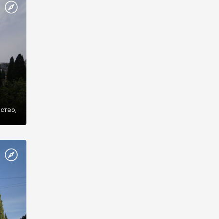
же
нство,