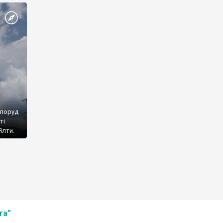
споруд
ті
Ялти.
та”