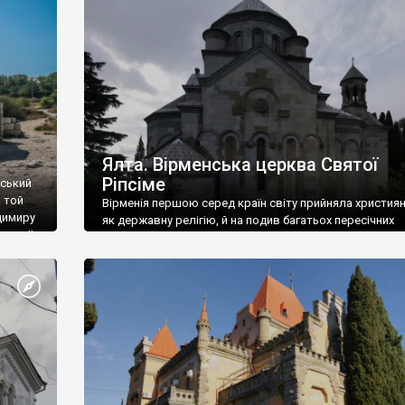
ефактів
називаються «повстяками» (postaki)…” “Вино. Крим
єкту
виробляє відмінне вино і його вдосталь: воно все ду
го».
легке біле і дуже […]
ти та
Ялта. Вірменська церква Святої
Ріпсіме
вський
 той
Вірменія першою серед країн світу прийняла христия
димиру
як державну релігію, й на подив багатьох пересічних
илю ІІ,
українців, які усіх кавказців вважають мусульманами,
 в
вірмени є відданими вірянами Христа