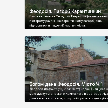
Феодосія. Пагорб Карантинний
Головна памятка Феодосії - Генуезька фортеця знах
в старому районі - на Карантинному пагорбі, який
підноситься в південній частині міста.
Богом дана Феодосія. Місто Ч.1
Феодосія (Кафа-12 (13) -15 (18) ст) - одне з найцікаві
мою думку) міст всього Кримського півострова .Ну,
думка в кожного своя, тому щоби розвіяти цей субєк
запрошую відвідати це