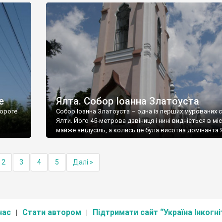
е
Ялта. Собор Іоанна Златоуста
ороге
Собор Іоанна Златоуста – одна із перших мурованих 
Ялти. Його 45-метрова дзвіниця і нині видніється в міс
майже звідусіль, а колись це була висотна домінанта 
2
3
4
5
Далі »
нас
Стати автором
Підтримати сайт “Україна Інкогні