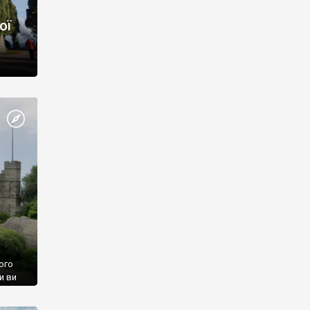
ої
ого
и ви