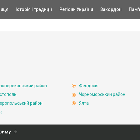
ниця
Історія і традиції
Регіони України
Закордон
Пам'
ноперекопський район
Феодосія
стополь
Чорноморський район
еропольський район
Ялта
к