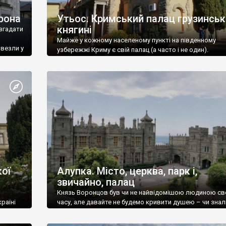
рона
Утьос. Кримський палац грузинськ
княгині
згадати
Майже у кожному населеному пункті на південному
ивезли у
узбережжі Криму є свій палац (а часто і не один).
ої
Алупка. Місто, церква, парк і,
звичайно, палац
Князь Воронцов був чи не найвідомішою людиною св
раїні
часу, але давайте не будемо кривити душею – чи знал
це прізвище до відвідин Алупки? Мабуть все таки ні.