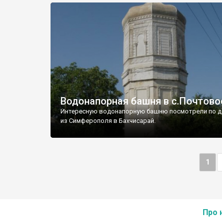
Водонапорная башня в с.Почтово
Интересную водонапорную башню посмотрели по д
из Симферополя в Бахчисарай.
1
Про 