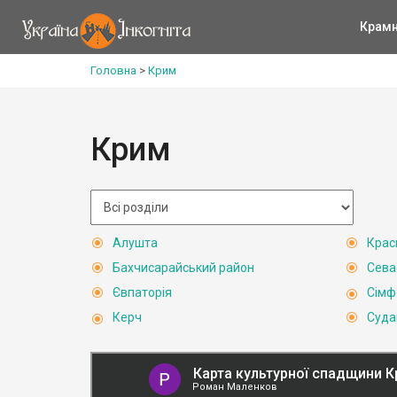
Крам
Головна
>
Крим
Крим
Алушта
Крас
Бахчисарайський район
Сева
Євпаторія
Сімф
Керч
Суда