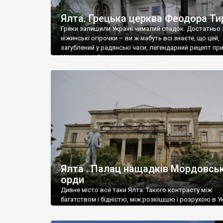
Ялта. Грецька церква Феодора Ти
Греки залишили Україні чималий спадок. Достатньо 
ніжинські огірочки – ви ж мабуть всі знаєте, що цей,
загублений у радянські часи, легендарний рецепт пр
Ніжин греки?
Ялта . Палац нащадків Мордовськ
орди
Дивне місто все таки Ялта. Такого контрасту між
багатством і бідністю, між розкішшю і розрухою в Ук
більше не знайдеш.