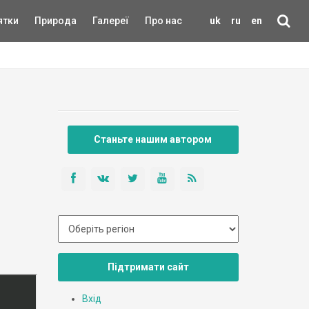
ятки
Природа
Галереї
Про нас
uk
ru
en
Станьте нашим автором
Підтримати сайт
Вхід