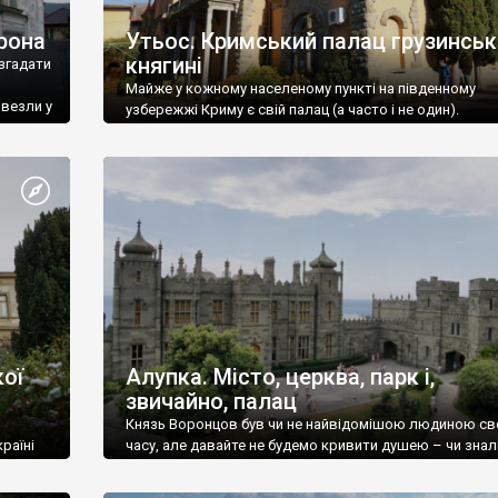
рона
Утьос. Кримський палац грузинськ
княгині
згадати
Майже у кожному населеному пункті на південному
ивезли у
узбережжі Криму є свій палац (а часто і не один).
ої
Алупка. Місто, церква, парк і,
звичайно, палац
Князь Воронцов був чи не найвідомішою людиною св
раїні
часу, але давайте не будемо кривити душею – чи знал
це прізвище до відвідин Алупки? Мабуть все таки ні.