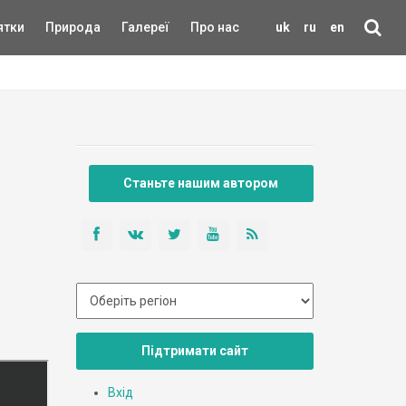
ятки
Природа
Галереї
Про нас
uk
ru
en
Станьте нашим автором
Підтримати сайт
Вхід