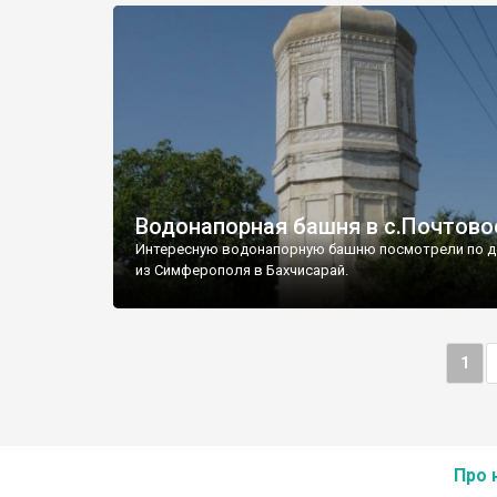
Водонапорная башня в с.Почтово
Интересную водонапорную башню посмотрели по д
из Симферополя в Бахчисарай.
1
Про 