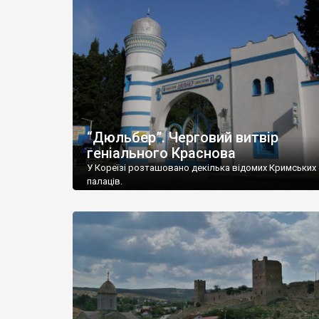
“Дюльбер”. Черговий витвір
геніального Краснова
У Кореїзі розташовано декілька відомих Кримських
палаців.