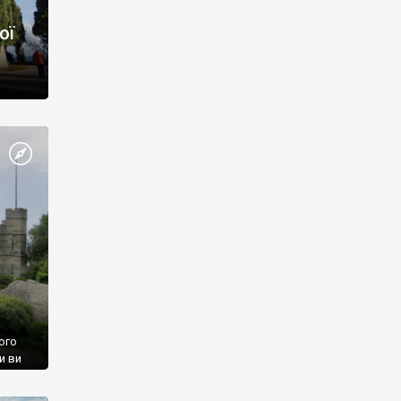
ої
ого
и ви