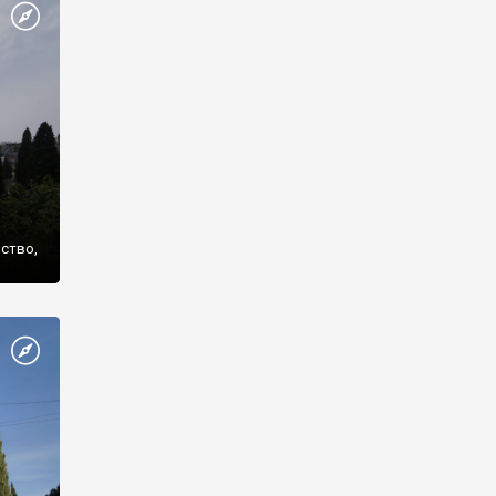
же
нство,