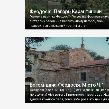
Феодосія. Пагорб Карантинний
Головна памятка Феодосії - Генуезька фортеця знах
в старому районі - на Карантинному пагорбі, який
підноситься в південній частині міста.
Богом дана Феодосія. Місто Ч.1
Феодосія (Кафа-12 (13) -15 (18) ст) - одне з найцікаві
мою думку) міст всього Кримського півострова .Ну,
думка в кожного своя, тому щоби розвіяти цей субєк
запрошую відвідати це