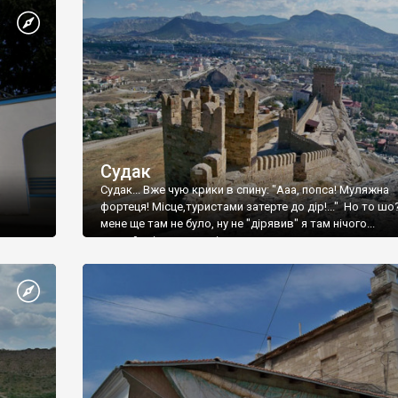
Судак
Судак... Вже чую крики в спину: "Ааа, попса! Муляжна
фортеця! Місце,туристами затерте до дір!..." Но то шо
мене ще там не було, ну не "дірявив" я там нічого...
принаймні до цього літа.