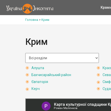
Крам
Головна
>
Крим
Крим
Алушта
Крас
Бахчисарайський район
Сева
Євпаторія
Сімф
Керч
Суда