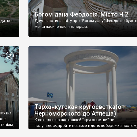
Богом дана Феодосія. Місто Ч.2
одиться
Друга частина звіту про "Богом дану" Феодосію буде 
менш насиченою ніж перша.
Тарханкутская кругосветка(от
Черноморского до Атлеша)
ших (на
але
К сожалению настоящей "кругосветки" не
тивізм,
получилось,пройти пешком вдоль побережья,поэтом
совершали радиальные вылазки из Оленевки.