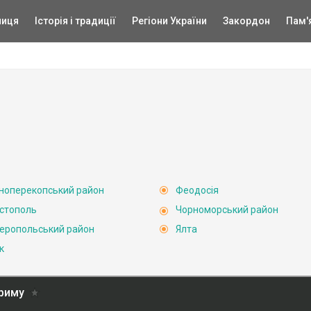
ниця
Історія і традиції
Регіони України
Закордон
Пам'
ноперекопський район
Феодосія
стополь
Чорноморський район
еропольський район
Ялта
к