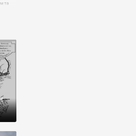
им та
ора і
є
го типу,
ей-
рний
ста:
 райони
від 2
I
і,
рукти,
 котрі