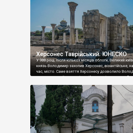
музею «Новгородський музей-заповідник» сотні арт
візантійської доби. Раритети викрадені з фондів об’
культурної спадщини ЮНЕСКО «Херсонеса Таврійсько
Офіційно – на виставку «Золото Візантії», але експер
влада в Україні вважають це лише […]
Херсонес Таврійський. ЮНЕСКО
У 988 році, після кількох місяців облоги, Великий киї
князь Володимир захопив Херсонес, візантійське, на
час, місто. Саме взяття Херсонесу дозволило Воло
диктувати свої умови візантійському імператору Вас
та одружитися з його дочкою Ганною. Цього ж року,
Херсонесі Володимир-язичник, став Василем-
християнином. А потім було Хрещення Русі. На честь
Херсонесу Таврійського названо місто […]