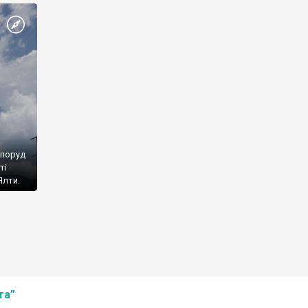
споруд
ті
Ялти.
та”