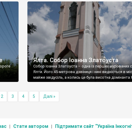
е
Ялта. Собор Іоанна Златоуста
ороге
Собор Іоанна Златоуста – одна із перших мурованих 
Ялти. Його 45-метрова дзвіниця і нині видніється в міс
майже звідусіль, а колись це була висотна домінанта 
2
3
4
5
Далі »
нас
Стати автором
Підтримати сайт “Україна Інкогні