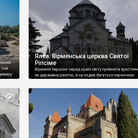
ефактів
називаються «повстяками» (postaki)…” “Вино. Крим
єкту
виробляє відмінне вино і його вдосталь: воно все ду
го».
легке біле і дуже […]
ти та
Ялта. Вірменська церква Святої
Ріпсіме
вський
 той
Вірменія першою серед країн світу прийняла христия
димиру
як державну релігію, й на подив багатьох пересічних
илю ІІ,
українців, які усіх кавказців вважають мусульманами,
 в
вірмени є відданими вірянами Христа