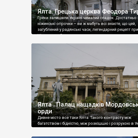
Ялта. Грецька церква Феодора Ти
Греки залишили Україні чималий спадок. Достатньо 
ніжинські огірочки – ви ж мабуть всі знаєте, що цей,
загублений у радянські часи, легендарний рецепт пр
Ніжин греки?
Ялта . Палац нащадків Мордовськ
орди
Дивне місто все таки Ялта. Такого контрасту між
багатством і бідністю, між розкішшю і розрухою в Ук
більше не знайдеш.