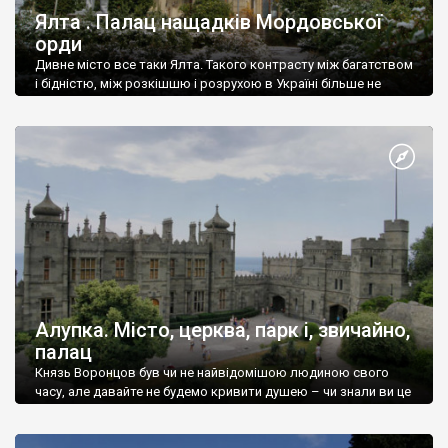
Ялта . Палац нащадків Мордовської
орди
Дивне місто все таки Ялта. Такого контрасту між багатством
і бідністю, між розкішшю і розрухою в Україні більше не
знайдеш.
Алупка. Місто, церква, парк і, звичайно,
палац
Князь Воронцов був чи не найвідомішою людиною свого
часу, але давайте не будемо кривити душею – чи знали ви це
прізвище до відвідин Алупки? Мабуть все таки ні.