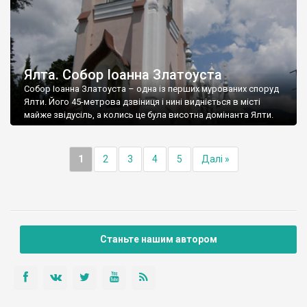
Ялта. Собор Іоанна Златоуста
Собор Іоанна Златоуста – одна із перших мурованих споруд
Ялти. Його 45-метрова дзвіниця і нині видніється в місті
майже звідусіль, а колись це була висотна домінанта Ялти.
1
2
3
4
5
Далі »
Станьте нашим автором