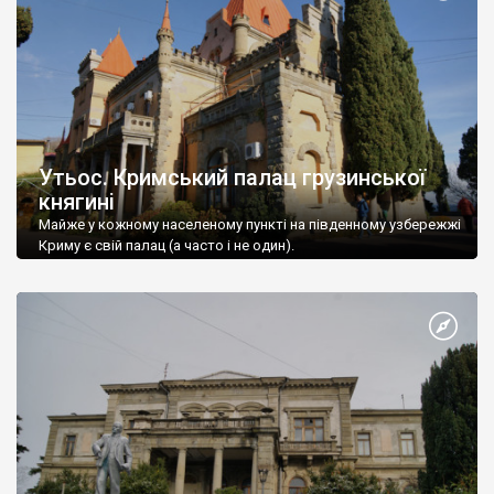
Утьос. Кримський палац грузинської
княгині
Майже у кожному населеному пункті на південному узбережжі
Криму є свій палац (а часто і не один).