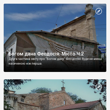
Богом дана Феодосія. Місто Ч.2
Друга частина звіту про "Богом дану" Феодосію буде не менш
насиченою ніж перша.