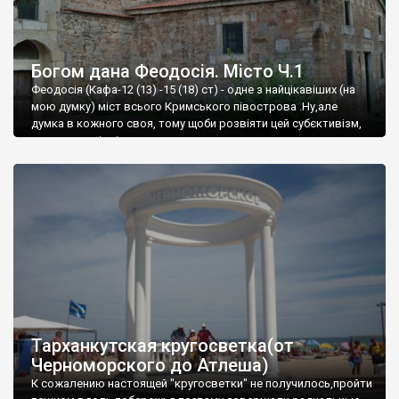
Богом дана Феодосія. Місто Ч.1
Феодосія (Кафа-12 (13) -15 (18) ст) - одне з найцікавіших (на
мою думку) міст всього Кримського півострова .Ну,але
думка в кожного своя, тому щоби розвіяти цей субєктивізм,
запрошую відвідати це
Тарханкутская кругосветка(от
Черноморского до Атлеша)
К сожалению настоящей "кругосветки" не получилось,пройти