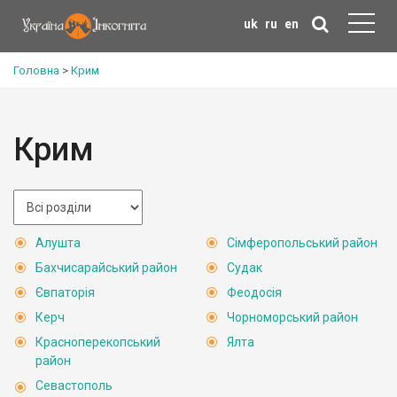
uk
ru
en
Головна
>
Крим
Крим
Алушта
Сімферопольський район
Бахчисарайський район
Судак
Євпаторія
Феодосія
Керч
Чорноморський район
Красноперекопський
Ялта
район
Севастополь