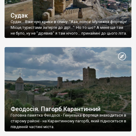
Судак
Судак... Вже чую крики в спину: "Ааа, попса! Муляжна фортеця!
Місце,туристами затерте до дір!..." Но то шо? А мене ще там
не було, ну не "дірявив" я там нічого... принаймні до цього літа.
Феодосія. Пагорб Карантинний
Головна памятка Феодосії - Генуезька фортеця знаходиться в
старому районі - на Карантинному пагорбі, який підноситься в
південній частині міста.