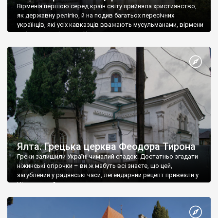
Вірменія першою серед країн світу прийняла християнство,
як державну релігію, й на подив багатьох пересічних
українців, які усіх кавказців вважають мусульманами, вірмени
є відданими вірянами Христа
Ялта. Грецька церква Феодора Тирона
Греки залишили Україні чималий спадок. Достатньо згадати
ніжинські огірочки – ви ж мабуть всі знаєте, що цей,
загублений у радянські часи, легендарний рецепт привезли у
Ніжин греки?