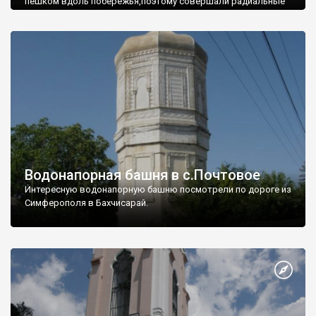
пешком вдоль побережья,поэтому совершали радиальные
вылазки из Оленевки.
Водонапорная башня в с.Почтовое
Интересную водонапорную башню посмотрели по дороге из
Симферополя в Бахчисарай.