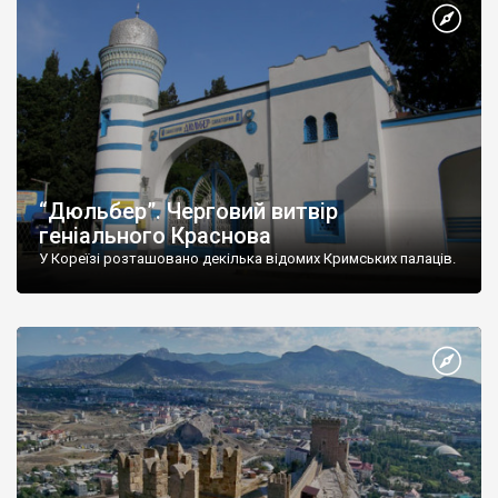
“Дюльбер”. Черговий витвір
геніального Краснова
У Кореїзі розташовано декілька відомих Кримських палаців.