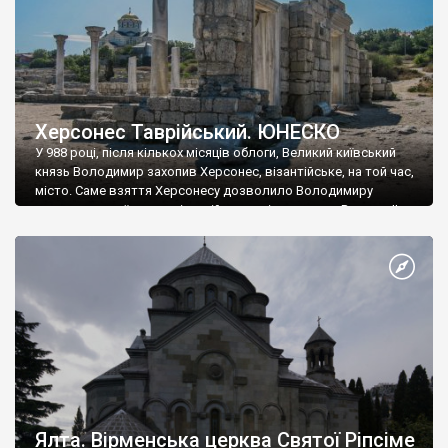
Херсонес Таврійський. ЮНЕСКО
У 988 році, після кількох місяців облоги, Великий київський
князь Володимир захопив Херсонес, візантійське, на той час,
місто. Саме взяття Херсонесу дозволило Володимиру
диктувати свої умови візантійському імператору Василю ІІ, та
одружитися з його дочкою Ганною. Цього ж року, в
Херсонесі Володимир-язичник, став Василем-християнином.
А потім було Хрещення Русі. На честь Херсонесу Таврійського
названо місто […]
Ялта. Вірменська церква Святої Ріпсіме