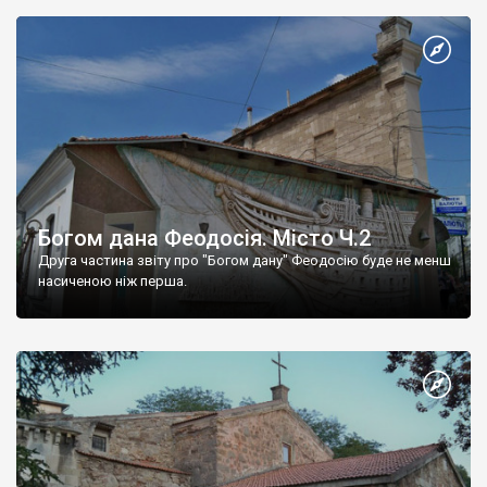
Богом дана Феодосія. Місто Ч.2
Друга частина звіту про "Богом дану" Феодосію буде не менш
насиченою ніж перша.