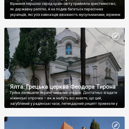
Вірменія першою серед країн світу прийняла християнство,
як державну релігію, й на подив багатьох пересічних
українців, які усіх кавказців вважають мусульманами, вірмени
є відданими вірянами Христа
Ялта. Грецька церква Феодора Тирона
Греки залишили Україні чималий спадок. Достатньо згадати
ніжинські огірочки – ви ж мабуть всі знаєте, що цей,
загублений у радянські часи, легендарний рецепт привезли у
Ніжин греки?