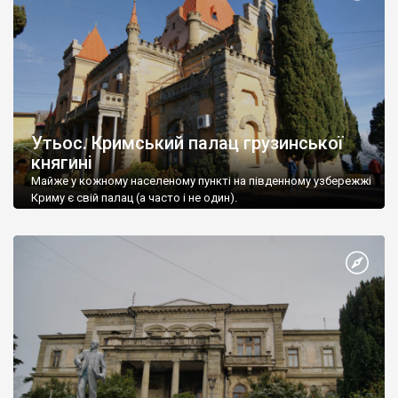
Утьос. Кримський палац грузинської
княгині
Майже у кожному населеному пункті на південному узбережжі
Криму є свій палац (а часто і не один).