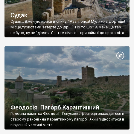
Судак
Судак... Вже чую крики в спину: "Ааа, попса! Муляжна фортеця!
Місце,туристами затерте до дір!..." Но то шо? А мене ще там
не було, ну не "дірявив" я там нічого... принаймні до цього літа.
Феодосія. Пагорб Карантинний
Головна памятка Феодосії - Генуезька фортеця знаходиться в
старому районі - на Карантинному пагорбі, який підноситься в
південній частині міста.