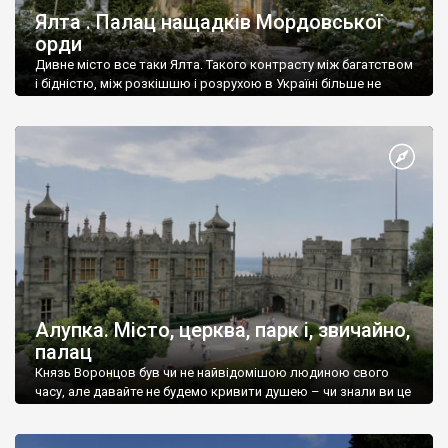
Ялта . Палац нащадків Мордовської
орди
Дивне місто все таки Ялта. Такого контрасту між багатством
і бідністю, між розкішшю і розрухою в Україні більше не
знайдеш.
Алупка. Місто, церква, парк і, звичайно,
палац
Князь Воронцов був чи не найвідомішою людиною свого
часу, але давайте не будемо кривити душею – чи знали ви це
прізвище до відвідин Алупки? Мабуть все таки ні.