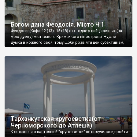
Богом дана Феодосія. Місто Ч.1
Феодосія (Кафа-12 (13) -15 (18) ст) - одне з найцікавіших (на
мою думку) міст всього Кримського півострова .Ну,але
думка в кожного своя, тому щоби розвіяти цей субєктивізм,
запрошую відвідати це
Тарханкутская кругосветка(от
Черноморского до Атлеша)
К сожалению настоящей "кругосветки" не получилось,пройти