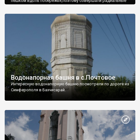
пешком вдоль побережья,поэтому совершали радиальные
вылазки из Оленевки.
Водонапорная башня в с.Почтовое
Интересную водонапорную башню посмотрели по дороге из
Симферополя в Бахчисарай.