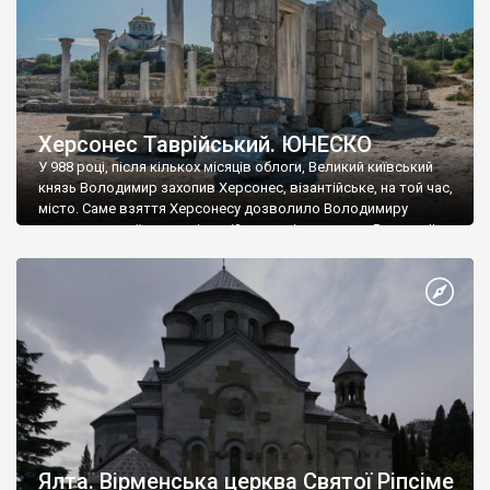
Херсонес Таврійський. ЮНЕСКО
У 988 році, після кількох місяців облоги, Великий київський
князь Володимир захопив Херсонес, візантійське, на той час,
місто. Саме взяття Херсонесу дозволило Володимиру
диктувати свої умови візантійському імператору Василю ІІ, та
одружитися з його дочкою Ганною. Цього ж року, в
Херсонесі Володимир-язичник, став Василем-християнином.
А потім було Хрещення Русі. На честь Херсонесу Таврійського
названо місто […]
Ялта. Вірменська церква Святої Ріпсіме