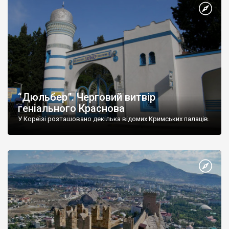
“Дюльбер”. Черговий витвір
геніального Краснова
У Кореїзі розташовано декілька відомих Кримських палаців.