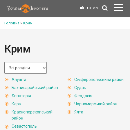
uk
ru
en
Головна
>
Крим
Крим
Алушта
Сімферопольський район
Бахчисарайський район
Судак
Євпаторія
Феодосія
Керч
Чорноморський район
Красноперекопський
Ялта
район
Севастополь