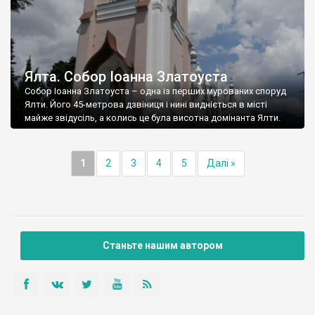
Ялта. Собор Іоанна Златоуста
Собор Іоанна Златоуста – одна із перших мурованих споруд
Ялти. Його 45-метрова дзвіниця і нині видніється в місті
майже звідусіль, а колись це була висотна домінанта Ялти.
1
2
3
4
5
Далі »
Станьте нашим автором