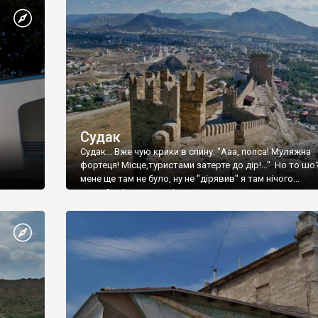
Судак
Судак... Вже чую крики в спину: "Ааа, попса! Муляжна
фортеця! Місце,туристами затерте до дір!..." Но то шо
мене ще там не було, ну не "дірявив" я там нічого...
принаймні до цього літа.