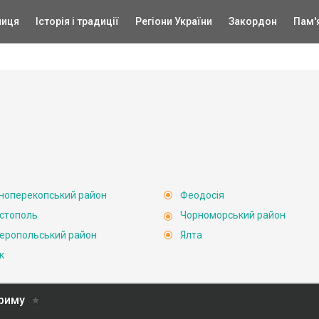
ниця
Історія і традиції
Регіони України
Закордон
Пам'
ноперекопський район
Феодосія
стополь
Чорноморський район
еропольський район
Ялта
к