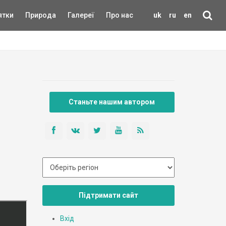
ятки
Природа
Галереї
Про нас
uk
ru
en
Станьте нашим автором
Підтримати сайт
Вхід