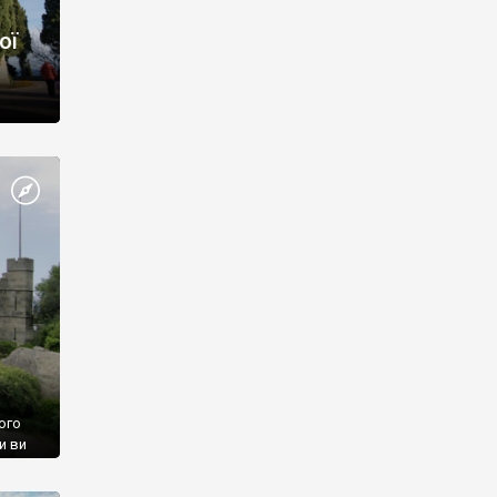
ої
ого
и ви