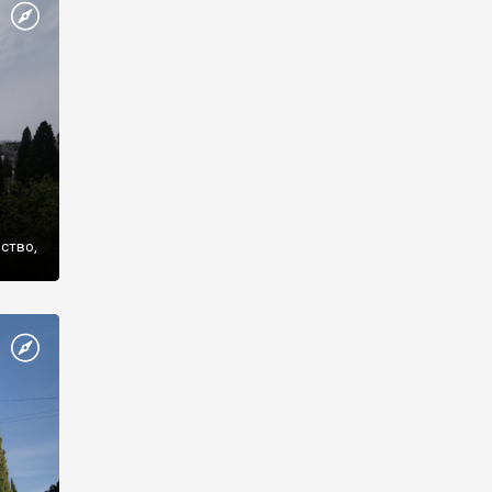
же
нство,