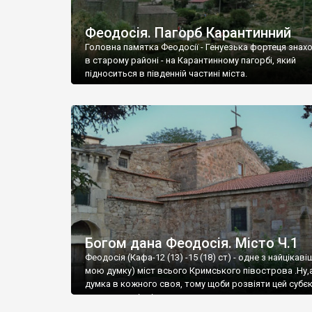
Феодосія. Пагорб Карантинний
Головна памятка Феодосії - Генуезька фортеця знах
в старому районі - на Карантинному пагорбі, який
підноситься в південній частині міста.
Богом дана Феодосія. Місто Ч.1
Феодосія (Кафа-12 (13) -15 (18) ст) - одне з найцікаві
мою думку) міст всього Кримського півострова .Ну,
думка в кожного своя, тому щоби розвіяти цей субєк
запрошую відвідати це