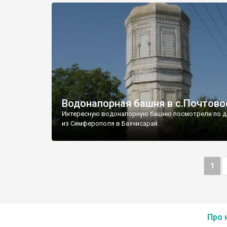
Водонапорная башня в с.Почтово
Интересную водонапорную башню посмотрели по д
из Симферополя в Бахчисарай.
1
Про 