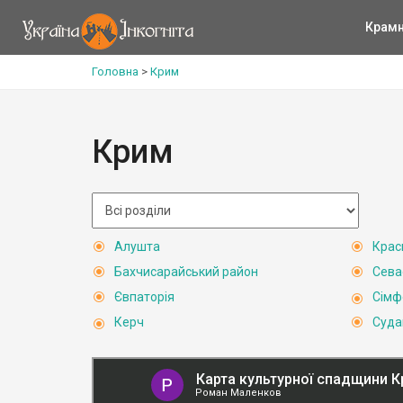
Крам
Головна
>
Крим
Крим
Алушта
Крас
Бахчисарайський район
Сева
Євпаторія
Сімф
Керч
Суда