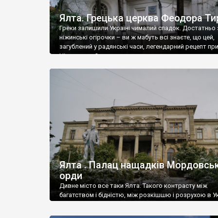
Ялта. Грецька церква Феодора Ти
Греки залишили Україні чималий спадок. Достатньо 
ніжинські огірочки – ви ж мабуть всі знаєте, що цей,
загублений у радянські часи, легендарний рецепт пр
Ніжин греки?
Ялта . Палац нащадків Мордовськ
орди
Дивне місто все таки Ялта. Такого контрасту між
багатством і бідністю, між розкішшю і розрухою в Ук
більше не знайдеш.