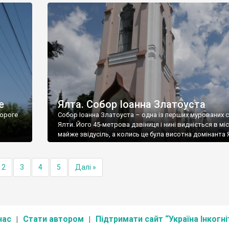
е
Ялта. Собор Іоанна Златоуста
ороге
Собор Іоанна Златоуста – одна із перших мурованих 
Ялти. Його 45-метрова дзвіниця і нині видніється в міс
майже звідусіль, а колись це була висотна домінанта 
2
3
4
5
Далі »
нас
Стати автором
Підтримати сайт “Україна Інкогні