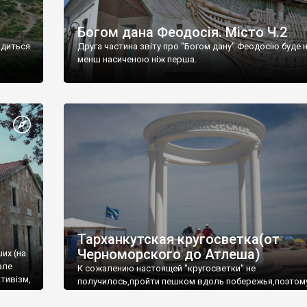
Богом дана Феодосія. Місто Ч.2
одиться
Друга частина звіту про "Богом дану" Феодосію буде 
менш насиченою ніж перша.
Тарханкутская кругосветка(от
Черноморского до Атлеша)
ших (на
але
К сожалению настоящей "кругосветки" не
тивізм,
получилось,пройти пешком вдоль побережья,поэтом
совершали радиальные вылазки из Оленевки.