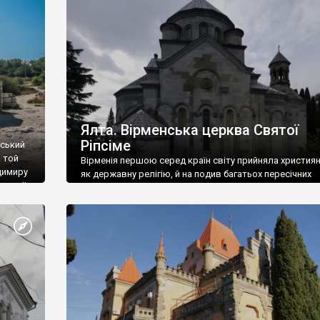
ефактів
називаються «повстяками» (postaki)…” “Вино. Крим
єкту
виробляє відмінне вино і його вдосталь: воно все ду
го».
легке біле і дуже […]
ти та
Ялта. Вірменська церква Святої
Ріпсіме
вський
 той
Вірменія першою серед країн світу прийняла христия
димиру
як державну релігію, й на подив багатьох пересічних
илю ІІ,
українців, які усіх кавказців вважають мусульманами,
 в
вірмени є відданими вірянами Христа