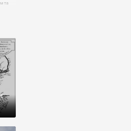
им та
ора і
є
го типу,
ей-
рний
ста:
 райони
від 2
I
і,
рукти,
 котрі