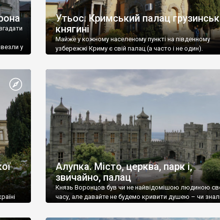
рона
Утьос. Кримський палац грузинськ
княгині
згадати
Майже у кожному населеному пункті на південному
ивезли у
узбережжі Криму є свій палац (а часто і не один).
ої
Алупка. Місто, церква, парк і,
звичайно, палац
Князь Воронцов був чи не найвідомішою людиною св
раїні
часу, але давайте не будемо кривити душею – чи знал
це прізвище до відвідин Алупки? Мабуть все таки ні.