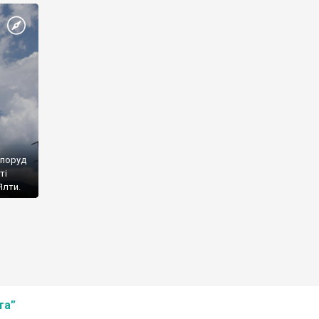
споруд
ті
Ялти.
та”