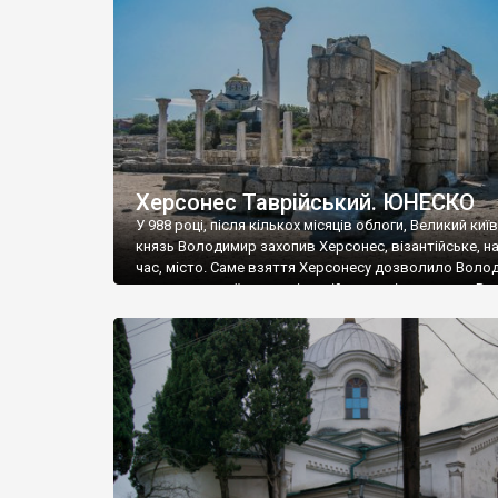
музею «Новгородський музей-заповідник» сотні арт
візантійської доби. Раритети викрадені з фондів об’
культурної спадщини ЮНЕСКО «Херсонеса Таврійсько
Офіційно – на виставку «Золото Візантії», але експер
влада в Україні вважають це лише […]
Херсонес Таврійський. ЮНЕСКО
У 988 році, після кількох місяців облоги, Великий киї
князь Володимир захопив Херсонес, візантійське, на
час, місто. Саме взяття Херсонесу дозволило Воло
диктувати свої умови візантійському імператору Вас
та одружитися з його дочкою Ганною. Цього ж року,
Херсонесі Володимир-язичник, став Василем-
християнином. А потім було Хрещення Русі. На честь
Херсонесу Таврійського названо місто […]