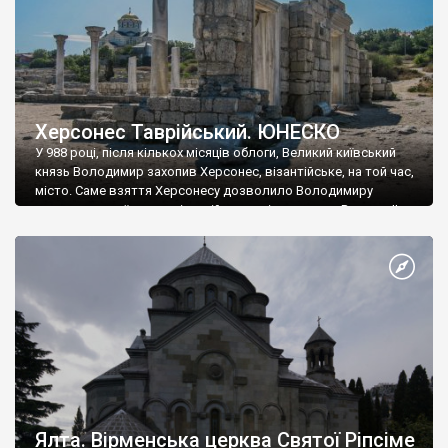
Херсонес Таврійський. ЮНЕСКО
У 988 році, після кількох місяців облоги, Великий київський
князь Володимир захопив Херсонес, візантійське, на той час,
місто. Саме взяття Херсонесу дозволило Володимиру
диктувати свої умови візантійському імператору Василю ІІ, та
одружитися з його дочкою Ганною. Цього ж року, в
Херсонесі Володимир-язичник, став Василем-християнином.
А потім було Хрещення Русі. На честь Херсонесу Таврійського
названо місто […]
Ялта. Вірменська церква Святої Ріпсіме