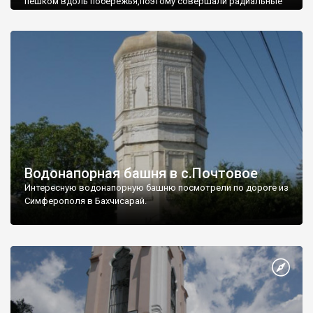
пешком вдоль побережья,поэтому совершали радиальные
вылазки из Оленевки.
Водонапорная башня в с.Почтовое
Интересную водонапорную башню посмотрели по дороге из
Симферополя в Бахчисарай.