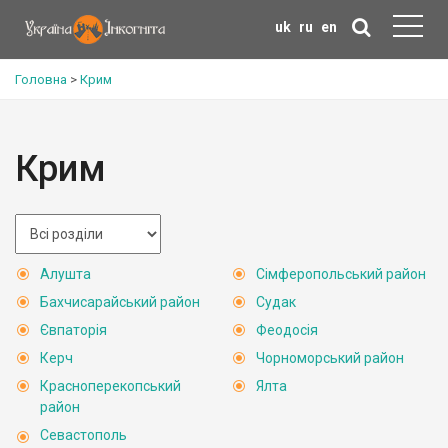
uk
ru
en
Головна
>
Крим
Крим
Алушта
Сімферопольський район
Бахчисарайський район
Судак
Євпаторія
Феодосія
Керч
Чорноморський район
Красноперекопський
Ялта
район
Севастополь