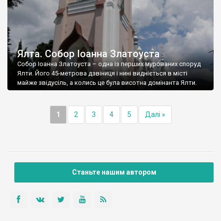
Ялта. Собор Іоанна Златоуста
Собор Іоанна Златоуста – одна із перших мурованих споруд
Ялти. Його 45-метрова дзвіниця і нині видніється в місті
майже звідусіль, а колись це була висотна домінанта Ялти.
1
2
3
4
5
Далі »
Станьте нашим автором