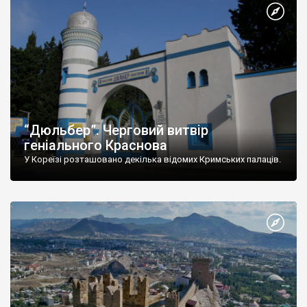
“Дюльбер”. Черговий витвір
геніального Краснова
У Кореїзі розташовано декілька відомих Кримських палаців.