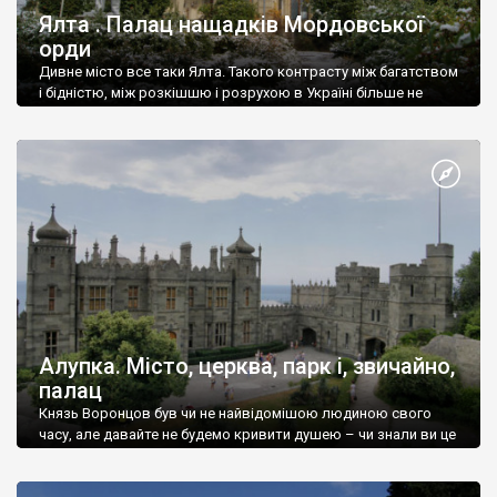
Ялта . Палац нащадків Мордовської
орди
Дивне місто все таки Ялта. Такого контрасту між багатством
і бідністю, між розкішшю і розрухою в Україні більше не
знайдеш.
Алупка. Місто, церква, парк і, звичайно,
палац
Князь Воронцов був чи не найвідомішою людиною свого
часу, але давайте не будемо кривити душею – чи знали ви це
прізвище до відвідин Алупки? Мабуть все таки ні.