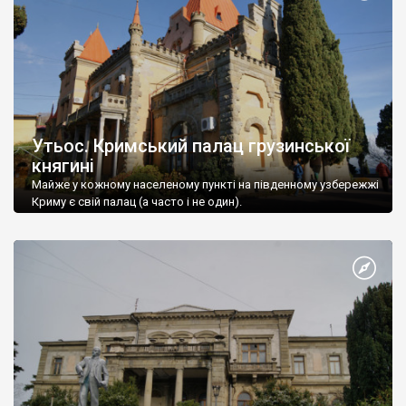
Утьос. Кримський палац грузинської
княгині
Майже у кожному населеному пункті на південному узбережжі
Криму є свій палац (а часто і не один).