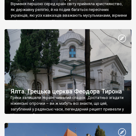
Вірменія першою серед країн світу прийняла християнство,
як державну релігію, й на подив багатьох пересічних
українців, які усіх кавказців вважають мусульманами, вірмени
є відданими вірянами Христа
Ялта. Грецька церква Феодора Тирона
Греки залишили Україні чималий спадок. Достатньо згадати
ніжинські огірочки – ви ж мабуть всі знаєте, що цей,
загублений у радянські часи, легендарний рецепт привезли у
Ніжин греки?