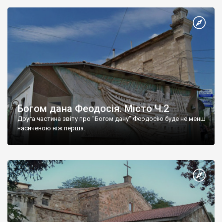
Богом дана Феодосія. Місто Ч.2
Друга частина звіту про "Богом дану" Феодосію буде не менш
насиченою ніж перша.