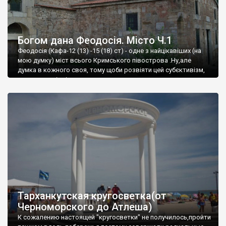
Богом дана Феодосія. Місто Ч.1
Феодосія (Кафа-12 (13) -15 (18) ст) - одне з найцікавіших (на
мою думку) міст всього Кримського півострова .Ну,але
думка в кожного своя, тому щоби розвіяти цей субєктивізм,
запрошую відвідати це
Тарханкутская кругосветка(от
Черноморского до Атлеша)
К сожалению настоящей "кругосветки" не получилось,пройти