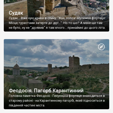
Судак
Судак... Вже чую крики в спину: "Ааа, попса! Муляжна фортеця!
Місце,туристами затерте до дір!..." Но то шо? А мене ще там
не було, ну не "дірявив" я там нічого... принаймні до цього літа.
Феодосія. Пагорб Карантинний
Головна памятка Феодосії - Генуезька фортеця знаходиться в
старому районі - на Карантинному пагорбі, який підноситься в
південній частині міста.