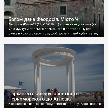
Богом дана Феодосія. Місто Ч.1
Феодосія (Кафа-12 (13) -15 (18) ст) - одне з найцікавіших (на
мою думку) міст всього Кримського півострова .Ну,але
думка в кожного своя, тому щоби розвіяти цей субєктивізм,
запрошую відвідати це
Тарханкутская кругосветка(от
Черноморского до Атлеша)
К сожалению настоящей "кругосветки" не получилось,пройти