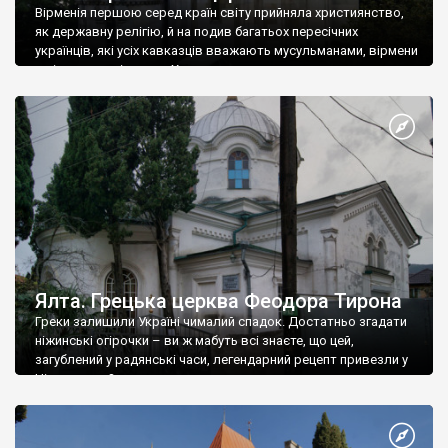
Вірменія першою серед країн світу прийняла християнство,
як державну релігію, й на подив багатьох пересічних
українців, які усіх кавказців вважають мусульманами, вірмени
є відданими вірянами Христа
Ялта. Грецька церква Феодора Тирона
Греки залишили Україні чималий спадок. Достатньо згадати
ніжинські огірочки – ви ж мабуть всі знаєте, що цей,
загублений у радянські часи, легендарний рецепт привезли у
Ніжин греки?