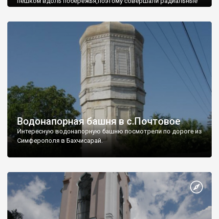
пешком вдоль побережья,поэтому совершали радиальные
вылазки из Оленевки.
Водонапорная башня в с.Почтовое
Интересную водонапорную башню посмотрели по дороге из
Симферополя в Бахчисарай.