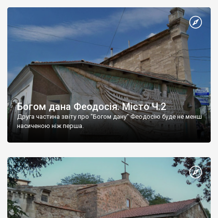
Богом дана Феодосія. Місто Ч.2
Друга частина звіту про "Богом дану" Феодосію буде не менш
насиченою ніж перша.