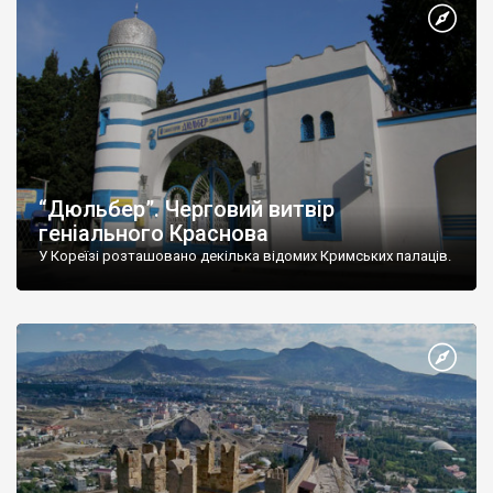
“Дюльбер”. Черговий витвір
геніального Краснова
У Кореїзі розташовано декілька відомих Кримських палаців.