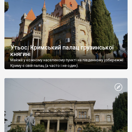
Утьос. Кримський палац грузинської
княгині
Майже у кожному населеному пункті на південному узбережжі
Криму є свій палац (а часто і не один).