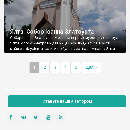
Ялта. Собор Іоанна Златоуста
Собор Іоанна Златоуста – одна із перших мурованих споруд
Ялти. Його 45-метрова дзвіниця і нині видніється в місті
майже звідусіль, а колись це була висотна домінанта Ялти.
1
2
3
4
5
Далі »
Станьте нашим автором