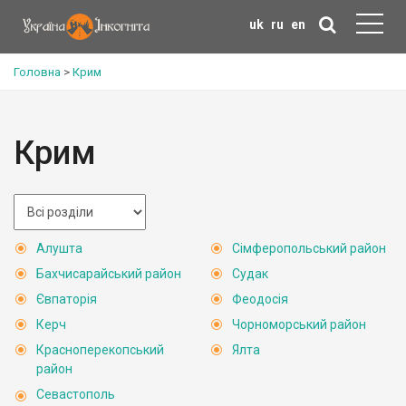
uk
ru
en
Головна
>
Крим
Крим
Алушта
Сімферопольський район
Бахчисарайський район
Судак
Євпаторія
Феодосія
Керч
Чорноморський район
Красноперекопський
Ялта
район
Севастополь