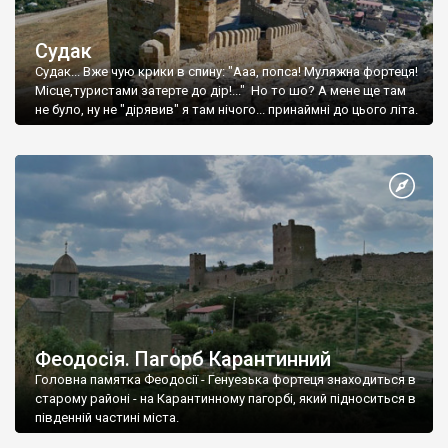
Судак
Судак... Вже чую крики в спину: "Ааа, попса! Муляжна фортеця!
Місце,туристами затерте до дір!..." Но то шо? А мене ще там
не було, ну не "дірявив" я там нічого... принаймні до цього літа.
Феодосія. Пагорб Карантинний
Головна памятка Феодосії - Генуезька фортеця знаходиться в
старому районі - на Карантинному пагорбі, який підноситься в
південній частині міста.