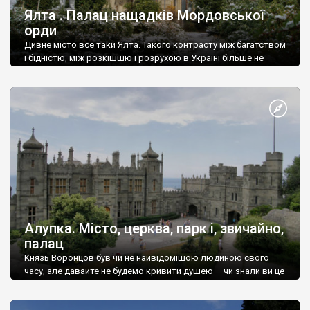
Ялта . Палац нащадків Мордовської
орди
Дивне місто все таки Ялта. Такого контрасту між багатством
і бідністю, між розкішшю і розрухою в Україні більше не
знайдеш.
Алупка. Місто, церква, парк і, звичайно,
палац
Князь Воронцов був чи не найвідомішою людиною свого
часу, але давайте не будемо кривити душею – чи знали ви це
прізвище до відвідин Алупки? Мабуть все таки ні.