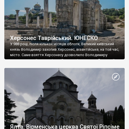
Херсонес Таврійський. ЮНЕСКО
У 988 році, після кількох місяців облоги, Великий київський
князь Володимир захопив Херсонес, візантійське, на той час,
місто. Саме взяття Херсонесу дозволило Володимиру
диктувати свої умови візантійському імператору Василю ІІ, та
одружитися з його дочкою Ганною. Цього ж року, в
Херсонесі Володимир-язичник, став Василем-християнином.
А потім було Хрещення Русі. На честь Херсонесу Таврійського
названо місто […]
Ялта. Вірменська церква Святої Ріпсіме