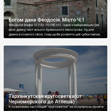
Богом дана Феодосія. Місто Ч.1
Феодосія (Кафа-12 (13) -15 (18) ст) - одне з найцікавіших (на
мою думку) міст всього Кримського півострова .Ну,але
думка в кожного своя, тому щоби розвіяти цей субєктивізм,
запрошую відвідати це
Тарханкутская кругосветка(от
Черноморского до Атлеша)
К сожалению настоящей "кругосветки" не получилось,пройти