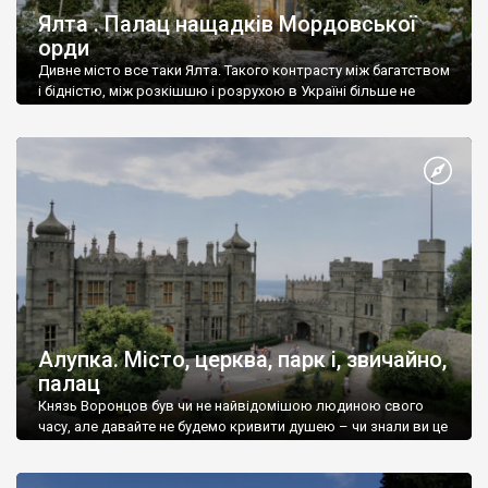
Ялта . Палац нащадків Мордовської
орди
Дивне місто все таки Ялта. Такого контрасту між багатством
і бідністю, між розкішшю і розрухою в Україні більше не
знайдеш.
Алупка. Місто, церква, парк і, звичайно,
палац
Князь Воронцов був чи не найвідомішою людиною свого
часу, але давайте не будемо кривити душею – чи знали ви це
прізвище до відвідин Алупки? Мабуть все таки ні.