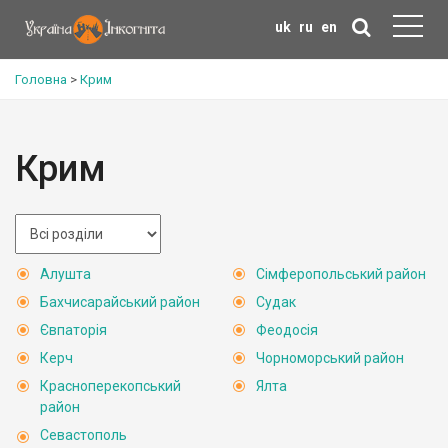
uk
ru
en
Головна
>
Крим
Крим
Алушта
Сімферопольський район
Бахчисарайський район
Судак
Євпаторія
Феодосія
Керч
Чорноморський район
Красноперекопський
Ялта
район
Севастополь