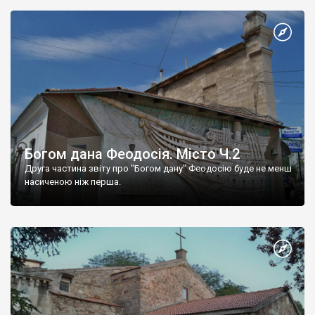
Богом дана Феодосія. Місто Ч.2
Друга частина звіту про "Богом дану" Феодосію буде не менш
насиченою ніж перша.