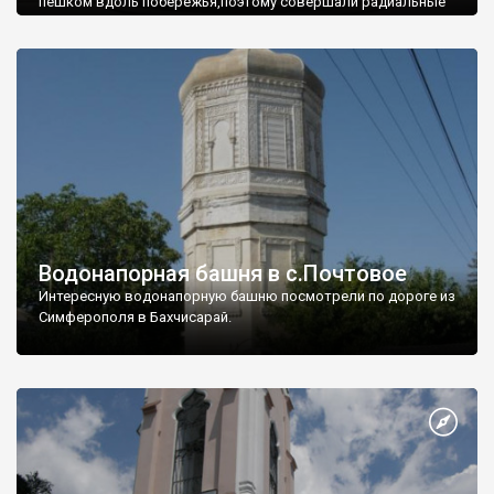
пешком вдоль побережья,поэтому совершали радиальные
вылазки из Оленевки.
Водонапорная башня в с.Почтовое
Интересную водонапорную башню посмотрели по дороге из
Симферополя в Бахчисарай.