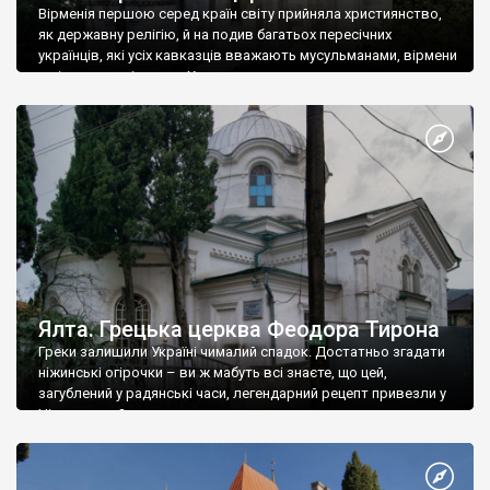
Вірменія першою серед країн світу прийняла християнство,
як державну релігію, й на подив багатьох пересічних
українців, які усіх кавказців вважають мусульманами, вірмени
є відданими вірянами Христа
Ялта. Грецька церква Феодора Тирона
Греки залишили Україні чималий спадок. Достатньо згадати
ніжинські огірочки – ви ж мабуть всі знаєте, що цей,
загублений у радянські часи, легендарний рецепт привезли у
Ніжин греки?