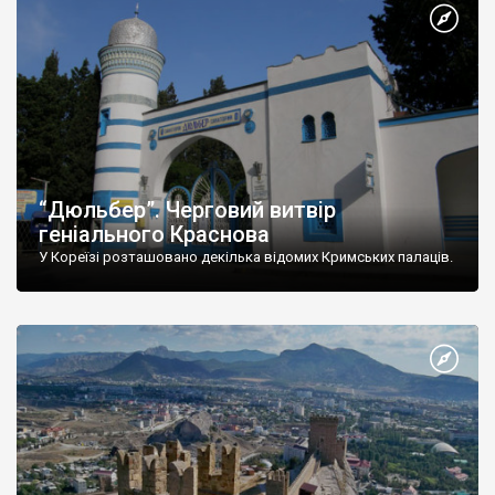
“Дюльбер”. Черговий витвір
геніального Краснова
У Кореїзі розташовано декілька відомих Кримських палаців.