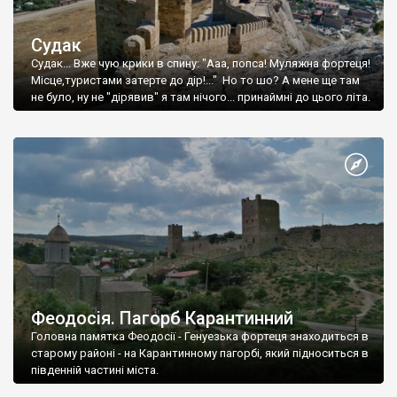
Судак
Судак... Вже чую крики в спину: "Ааа, попса! Муляжна фортеця!
Місце,туристами затерте до дір!..." Но то шо? А мене ще там
не було, ну не "дірявив" я там нічого... принаймні до цього літа.
Феодосія. Пагорб Карантинний
Головна памятка Феодосії - Генуезька фортеця знаходиться в
старому районі - на Карантинному пагорбі, який підноситься в
південній частині міста.