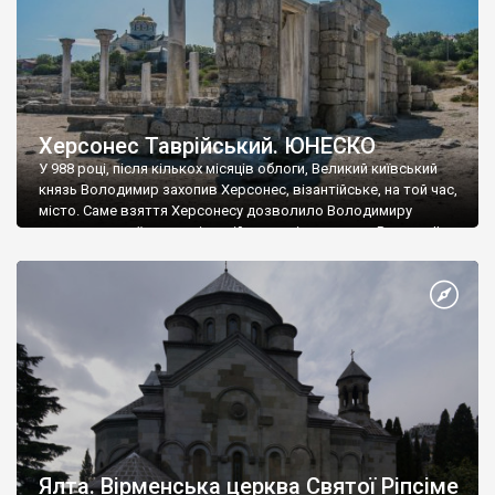
Херсонес Таврійський. ЮНЕСКО
У 988 році, після кількох місяців облоги, Великий київський
князь Володимир захопив Херсонес, візантійське, на той час,
місто. Саме взяття Херсонесу дозволило Володимиру
диктувати свої умови візантійському імператору Василю ІІ, та
одружитися з його дочкою Ганною. Цього ж року, в
Херсонесі Володимир-язичник, став Василем-християнином.
А потім було Хрещення Русі. На честь Херсонесу Таврійського
названо місто […]
Ялта. Вірменська церква Святої Ріпсіме