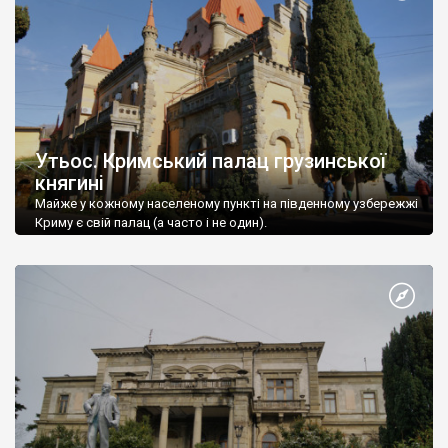
Утьос. Кримський палац грузинської
княгині
Майже у кожному населеному пункті на південному узбережжі
Криму є свій палац (а часто і не один).