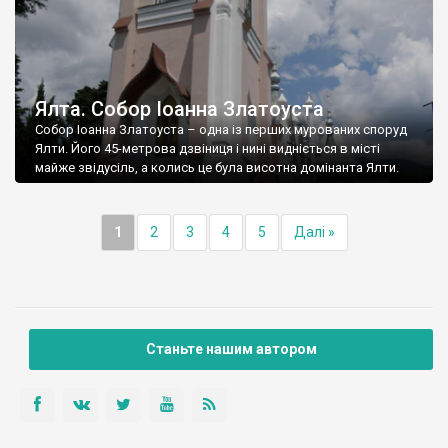
Ялта. Собор Іоанна Златоуста
Собор Іоанна Златоуста – одна із перших мурованих споруд
Ялти. Його 45-метрова дзвіниця і нині видніється в місті
майже звідусіль, а колись це була висотна домінанта Ялти.
1
2
3
4
5
Далі »
Станьте нашим автором