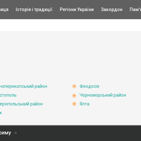
ниця
Історія і традиції
Регіони України
Закордон
Пам'
ноперекопський район
Феодосія
стополь
Чорноморський район
еропольський район
Ялта
к