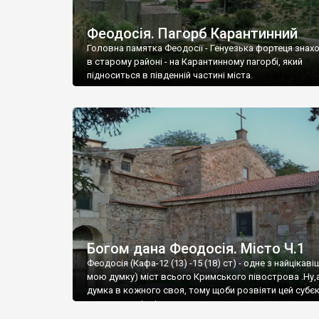
Феодосія. Пагорб Карантинний
Головна памятка Феодосії - Генуезька фортеця знах
в старому районі - на Карантинному пагорбі, який
підноситься в південній частині міста.
Богом дана Феодосія. Місто Ч.1
Феодосія (Кафа-12 (13) -15 (18) ст) - одне з найцікаві
мою думку) міст всього Кримського півострова .Ну,
думка в кожного своя, тому щоби розвіяти цей субєк
запрошую відвідати це