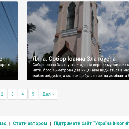
е
Ялта. Собор Іоанна Златоуста
ороге
Собор Іоанна Златоуста – одна із перших мурованих 
Ялти. Його 45-метрова дзвіниця і нині видніється в міс
майже звідусіль, а колись це була висотна домінанта 
2
3
4
5
Далі »
нас
Стати автором
Підтримати сайт “Україна Інкогні