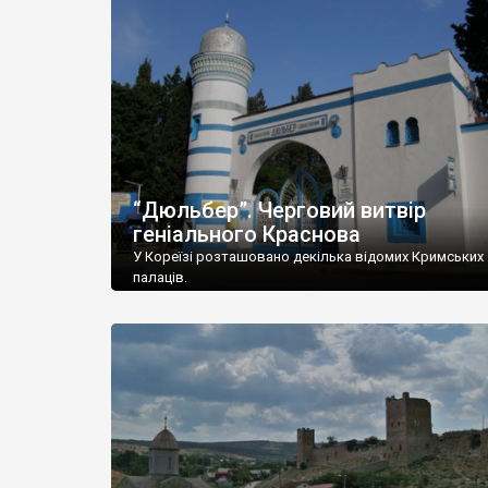
“Дюльбер”. Черговий витвір
геніального Краснова
У Кореїзі розташовано декілька відомих Кримських
палаців.