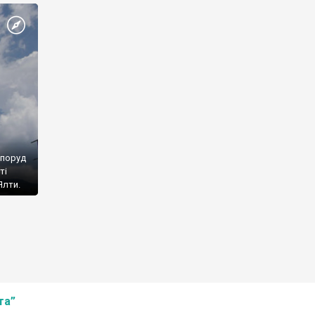
споруд
ті
Ялти.
та”