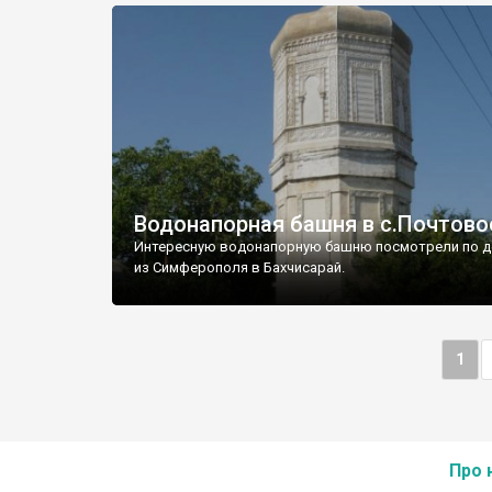
Водонапорная башня в с.Почтово
Интересную водонапорную башню посмотрели по д
из Симферополя в Бахчисарай.
1
Про 