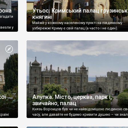
рона
Утьос. Кримський палац грузинськ
княгині
згадати
Майже у кожному населеному пункті на південному
ивезли у
узбережжі Криму є свій палац (а часто і не один).
ої
Алупка. Місто, церква, парк і,
звичайно, палац
Князь Воронцов був чи не найвідомішою людиною св
раїні
часу, але давайте не будемо кривити душею – чи знал
це прізвище до відвідин Алупки? Мабуть все таки ні.