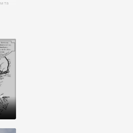
им та
ора і
є
го типу,
ей-
рний
ста:
 райони
від 2
I
і,
рукти,
 котрі