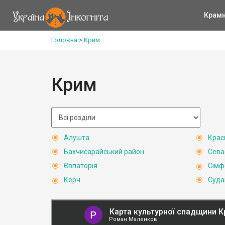
Крам
Головна
>
Крим
Крим
Алушта
Крас
Бахчисарайський район
Сева
Євпаторія
Сімф
Керч
Суда