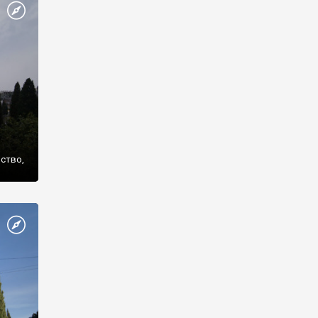
же
нство,