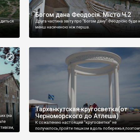
Богом дана Феодосія. Місто Ч.2
одиться
Друга частина звіту про "Богом дану" Феодосію буде 
менш насиченою ніж перша.
Тарханкутская кругосветка(от
Черноморского до Атлеша)
ших (на
але
К сожалению настоящей "кругосветки" не
тивізм,
получилось,пройти пешком вдоль побережья,поэтом
совершали радиальные вылазки из Оленевки.