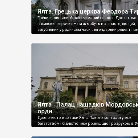
Ялта. Грецька церква Феодора Ти
Греки залишили Україні чималий спадок. Достатньо 
ніжинські огірочки – ви ж мабуть всі знаєте, що цей,
загублений у радянські часи, легендарний рецепт пр
Ніжин греки?
Ялта . Палац нащадків Мордовськ
орди
Дивне місто все таки Ялта. Такого контрасту між
багатством і бідністю, між розкішшю і розрухою в Ук
більше не знайдеш.