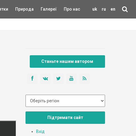
ятки
Природа
Галереї
Про нас
uk
ru
en
Станьте нашим автором
Підтримати сайт
Вхід