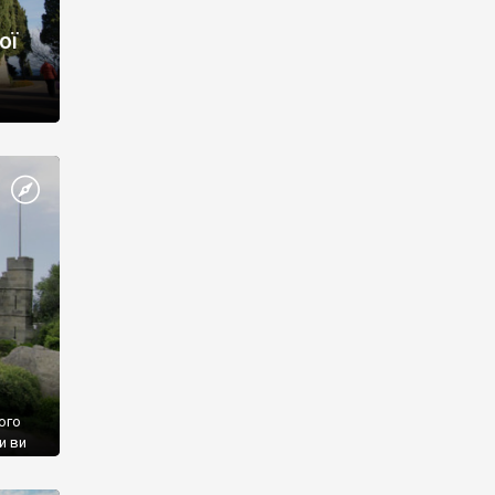
ої
ого
и ви