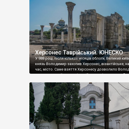
музею «Новгородський музей-заповідник» сотні арт
візантійської доби. Раритети викрадені з фондів об’
культурної спадщини ЮНЕСКО «Херсонеса Таврійсько
Офіційно – на виставку «Золото Візантії», але експер
влада в Україні вважають це лише […]
Херсонес Таврійський. ЮНЕСКО
У 988 році, після кількох місяців облоги, Великий киї
князь Володимир захопив Херсонес, візантійське, на
час, місто. Саме взяття Херсонесу дозволило Воло
диктувати свої умови візантійському імператору Вас
та одружитися з його дочкою Ганною. Цього ж року,
Херсонесі Володимир-язичник, став Василем-
християнином. А потім було Хрещення Русі. На честь
Херсонесу Таврійського названо місто […]