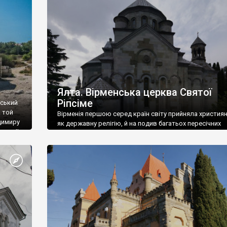
ефактів
називаються «повстяками» (postaki)…” “Вино. Крим
єкту
виробляє відмінне вино і його вдосталь: воно все ду
го».
легке біле і дуже […]
ти та
Ялта. Вірменська церква Святої
Ріпсіме
вський
 той
Вірменія першою серед країн світу прийняла христия
димиру
як державну релігію, й на подив багатьох пересічних
илю ІІ,
українців, які усіх кавказців вважають мусульманами,
 в
вірмени є відданими вірянами Христа