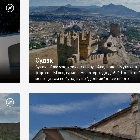
Судак
Судак... Вже чую крики в спину: "Ааа, попса! Муляжна
фортеця! Місце,туристами затерте до дір!..." Но то шо
мене ще там не було, ну не "дірявив" я там нічого...
принаймні до цього літа.