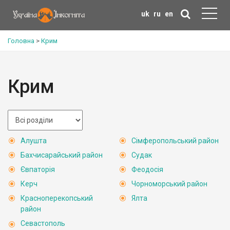
uk
ru
en
Головна
>
Крим
Крим
Алушта
Сімферопольський район
Бахчисарайський район
Судак
Євпаторія
Феодосія
Керч
Чорноморський район
Красноперекопський
Ялта
район
Севастополь