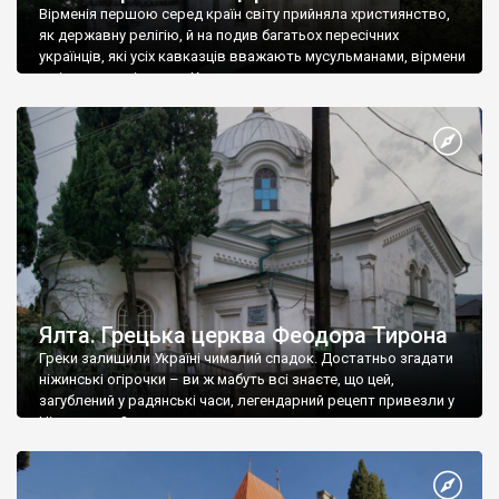
Вірменія першою серед країн світу прийняла християнство,
як державну релігію, й на подив багатьох пересічних
українців, які усіх кавказців вважають мусульманами, вірмени
є відданими вірянами Христа
Ялта. Грецька церква Феодора Тирона
Греки залишили Україні чималий спадок. Достатньо згадати
ніжинські огірочки – ви ж мабуть всі знаєте, що цей,
загублений у радянські часи, легендарний рецепт привезли у
Ніжин греки?