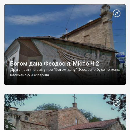
Богом дана Феодосія. Місто Ч.2
Друга частина звіту про "Богом дану" Феодосію буде не менш
насиченою ніж перша.