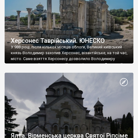
Херсонес Таврійський. ЮНЕСКО
У 988 році, після кількох місяців облоги, Великий київський
князь Володимир захопив Херсонес, візантійське, на той час,
місто. Саме взяття Херсонесу дозволило Володимиру
диктувати свої умови візантійському імператору Василю ІІ, та
одружитися з його дочкою Ганною. Цього ж року, в
Херсонесі Володимир-язичник, став Василем-християнином.
А потім було Хрещення Русі. На честь Херсонесу Таврійського
названо місто […]
Ялта. Вірменська церква Святої Ріпсіме