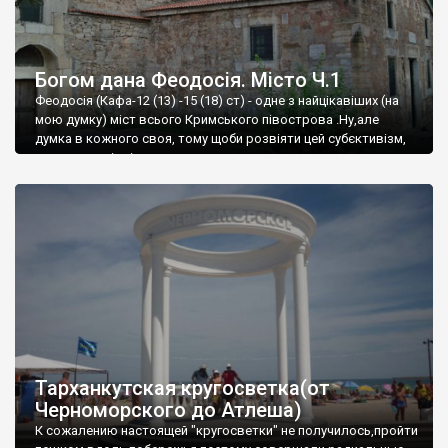
Богом дана Феодосія. Місто Ч.1
Феодосія (Кафа-12 (13) -15 (18) ст) - одне з найцікавіших (на
мою думку) міст всього Кримського півострова .Ну,але
думка в кожного своя, тому щоби розвіяти цей субєктивізм,
запрошую відвідати це
Тарханкутская кругосветка(от
Черноморского до Атлеша)
К сожалению настоящей "кругосветки" не получилось,пройти