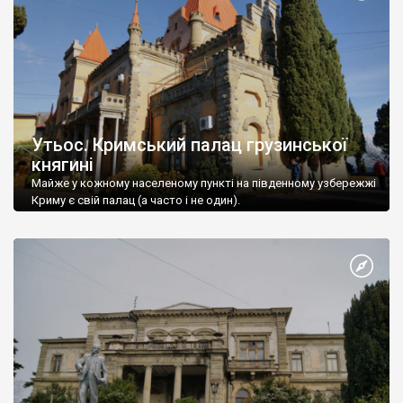
Утьос. Кримський палац грузинської
княгині
Майже у кожному населеному пункті на південному узбережжі
Криму є свій палац (а часто і не один).