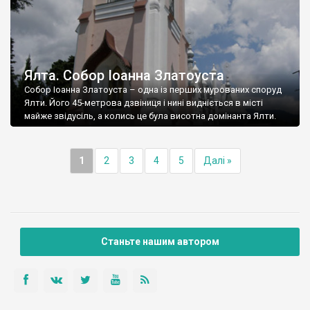
Ялта. Собор Іоанна Златоуста
Собор Іоанна Златоуста – одна із перших мурованих споруд
Ялти. Його 45-метрова дзвіниця і нині видніється в місті
майже звідусіль, а колись це була висотна домінанта Ялти.
1
2
3
4
5
Далі »
Станьте нашим автором