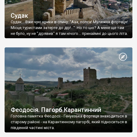
Судак
Судак... Вже чую крики в спину: "Ааа, попса! Муляжна фортеця!
Місце,туристами затерте до дір!..." Но то шо? А мене ще там
не було, ну не "дірявив" я там нічого... принаймні до цього літа.
Феодосія. Пагорб Карантинний
Головна памятка Феодосії - Генуезька фортеця знаходиться в
старому районі - на Карантинному пагорбі, який підноситься в
південній частині міста.