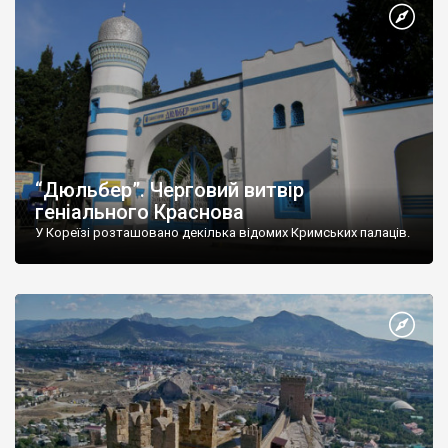
“Дюльбер”. Черговий витвір
геніального Краснова
У Кореїзі розташовано декілька відомих Кримських палаців.