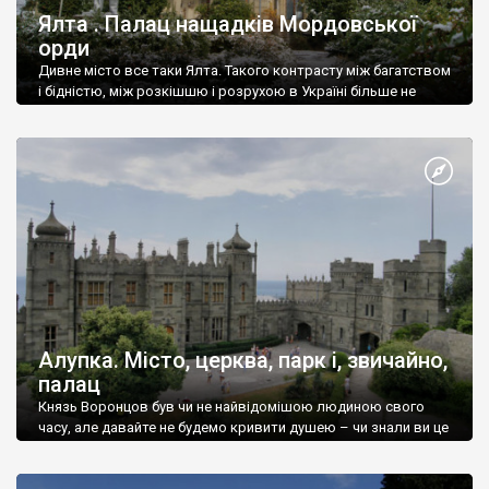
Ялта . Палац нащадків Мордовської
орди
Дивне місто все таки Ялта. Такого контрасту між багатством
і бідністю, між розкішшю і розрухою в Україні більше не
знайдеш.
Алупка. Місто, церква, парк і, звичайно,
палац
Князь Воронцов був чи не найвідомішою людиною свого
часу, але давайте не будемо кривити душею – чи знали ви це
прізвище до відвідин Алупки? Мабуть все таки ні.