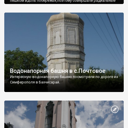
пешком вдоль побережья,поэтому совершали радиальные
вылазки из Оленевки.
Водонапорная башня в с.Почтовое
Интересную водонапорную башню посмотрели по дороге из
Симферополя в Бахчисарай.