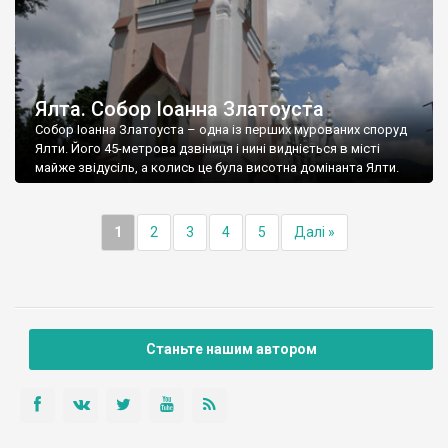
Ялта. Собор Іоанна Златоуста
Собор Іоанна Златоуста – одна із перших мурованих споруд
Ялти. Його 45-метрова дзвіниця і нині видніється в місті
майже звідусіль, а колись це була висотна домінанта Ялти.
1
2
3
4
5
Далі »
Станьте нашим автором