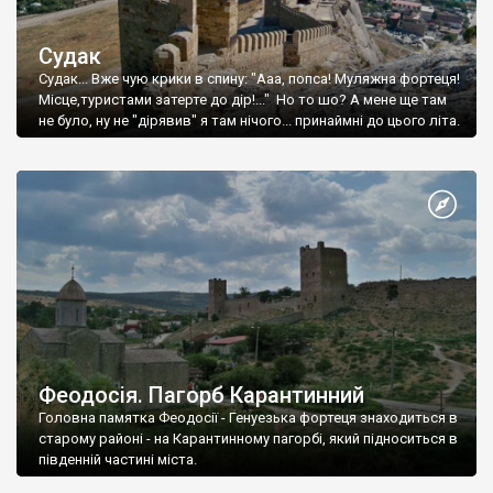
Судак
Судак... Вже чую крики в спину: "Ааа, попса! Муляжна фортеця!
Місце,туристами затерте до дір!..." Но то шо? А мене ще там
не було, ну не "дірявив" я там нічого... принаймні до цього літа.
Феодосія. Пагорб Карантинний
Головна памятка Феодосії - Генуезька фортеця знаходиться в
старому районі - на Карантинному пагорбі, який підноситься в
південній частині міста.