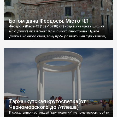
Богом дана Феодосія. Місто Ч.1
Феодосія (Кафа-12 (13) -15 (18) ст) - одне з найцікавіших (на
мою думку) міст всього Кримського півострова .Ну,але
думка в кожного своя, тому щоби розвіяти цей субєктивізм,
запрошую відвідати це
Тарханкутская кругосветка(от
Черноморского до Атлеша)
К сожалению настоящей "кругосветки" не получилось,пройти