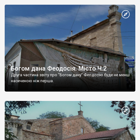
Богом дана Феодосія. Місто Ч.2
Друга частина звіту про "Богом дану" Феодосію буде не менш
насиченою ніж перша.