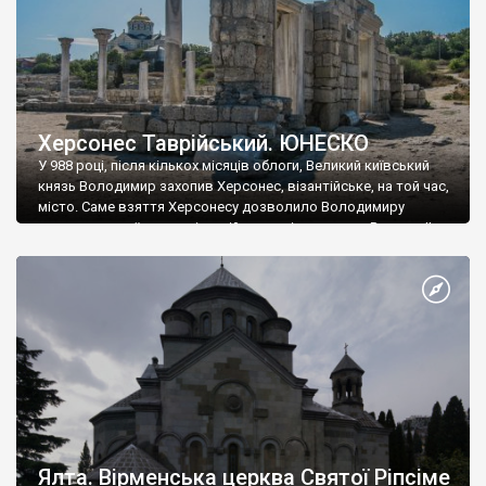
Херсонес Таврійський. ЮНЕСКО
У 988 році, після кількох місяців облоги, Великий київський
князь Володимир захопив Херсонес, візантійське, на той час,
місто. Саме взяття Херсонесу дозволило Володимиру
диктувати свої умови візантійському імператору Василю ІІ, та
одружитися з його дочкою Ганною. Цього ж року, в
Херсонесі Володимир-язичник, став Василем-християнином.
А потім було Хрещення Русі. На честь Херсонесу Таврійського
названо місто […]
Ялта. Вірменська церква Святої Ріпсіме