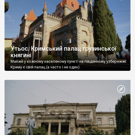
Утьос. Кримський палац грузинської
княгині
Майже у кожному населеному пункті на південному узбережжі
Криму є свій палац (а часто і не один).