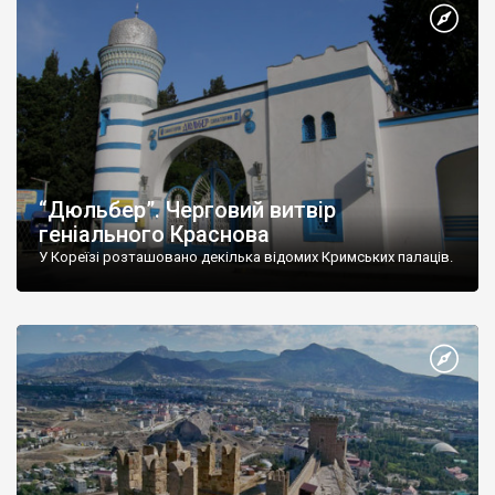
“Дюльбер”. Черговий витвір
геніального Краснова
У Кореїзі розташовано декілька відомих Кримських палаців.