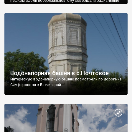
пешком вдоль побережья,поэтому совершали радиальные
вылазки из Оленевки.
Водонапорная башня в с.Почтовое
Интересную водонапорную башню посмотрели по дороге из
Симферополя в Бахчисарай.