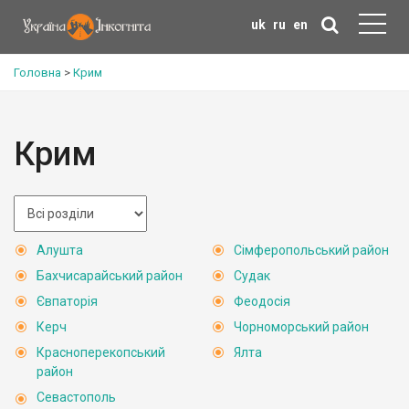
uk
ru
en
Головна
>
Крим
Крим
Алушта
Сімферопольський район
Бахчисарайський район
Судак
Євпаторія
Феодосія
Керч
Чорноморський район
Красноперекопський
Ялта
район
Севастополь