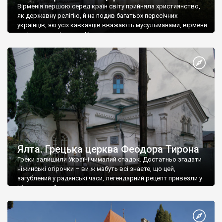
Вірменія першою серед країн світу прийняла християнство,
як державну релігію, й на подив багатьох пересічних
українців, які усіх кавказців вважають мусульманами, вірмени
є відданими вірянами Христа
Ялта. Грецька церква Феодора Тирона
Греки залишили Україні чималий спадок. Достатньо згадати
ніжинські огірочки – ви ж мабуть всі знаєте, що цей,
загублений у радянські часи, легендарний рецепт привезли у
Ніжин греки?