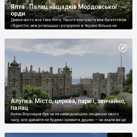
Ялта . Палац нащадків Мордовської
орди
Дивне місто все таки Ялта. Такого контрасту між багатством
і бідністю, між розкішшю і розрухою в Україні більше не
знайдеш.
Алупка. Місто, церква, парк і, звичайно,
палац
Князь Воронцов був чи не найвідомішою людиною свого
часу, але давайте не будемо кривити душею – чи знали ви це
прізвище до відвідин Алупки? Мабуть все таки ні.