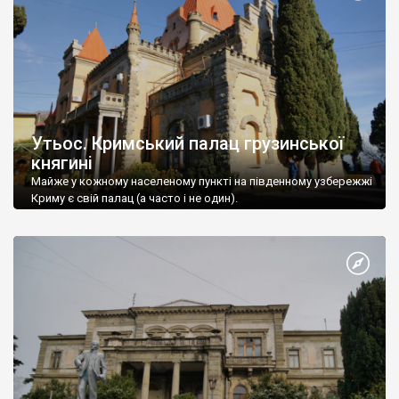
Утьос. Кримський палац грузинської
княгині
Майже у кожному населеному пункті на південному узбережжі
Криму є свій палац (а часто і не один).