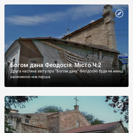
Богом дана Феодосія. Місто Ч.2
Друга частина звіту про "Богом дану" Феодосію буде не менш
насиченою ніж перша.