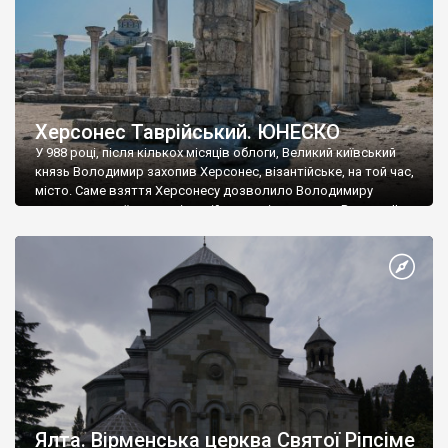
Херсонес Таврійський. ЮНЕСКО
У 988 році, після кількох місяців облоги, Великий київський
князь Володимир захопив Херсонес, візантійське, на той час,
місто. Саме взяття Херсонесу дозволило Володимиру
диктувати свої умови візантійському імператору Василю ІІ, та
одружитися з його дочкою Ганною. Цього ж року, в
Херсонесі Володимир-язичник, став Василем-християнином.
А потім було Хрещення Русі. На честь Херсонесу Таврійського
названо місто […]
Ялта. Вірменська церква Святої Ріпсіме