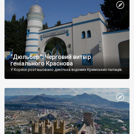
“Дюльбер”. Черговий витвір
геніального Краснова
У Кореїзі розташовано декілька відомих Кримських палаців.