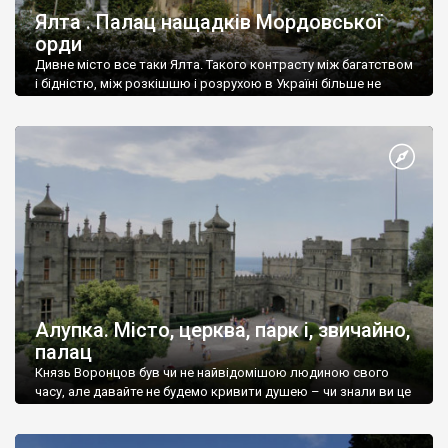
Ялта . Палац нащадків Мордовської
орди
Дивне місто все таки Ялта. Такого контрасту між багатством
і бідністю, між розкішшю і розрухою в Україні більше не
знайдеш.
Алупка. Місто, церква, парк і, звичайно,
палац
Князь Воронцов був чи не найвідомішою людиною свого
часу, але давайте не будемо кривити душею – чи знали ви це
прізвище до відвідин Алупки? Мабуть все таки ні.