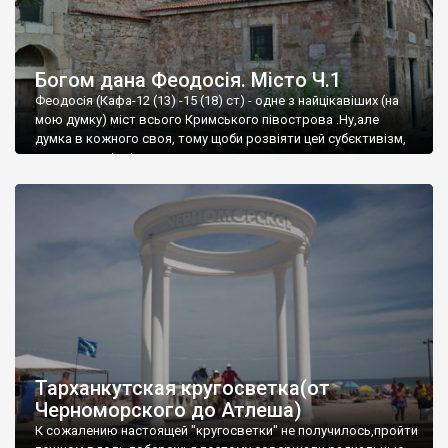
Богом дана Феодосія. Місто Ч.1
Феодосія (Кафа-12 (13) -15 (18) ст) - одне з найцікавіших (на
мою думку) міст всього Кримського півострова .Ну,але
думка в кожного своя, тому щоби розвіяти цей субєктивізм,
запрошую відвідати це
Тарханкутская кругосветка(от
Черноморского до Атлеша)
К сожалению настоящей "кругосветки" не получилось,пройти