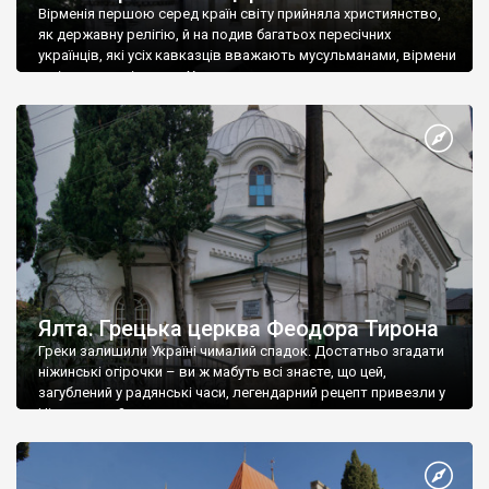
Вірменія першою серед країн світу прийняла християнство,
як державну релігію, й на подив багатьох пересічних
українців, які усіх кавказців вважають мусульманами, вірмени
є відданими вірянами Христа
Ялта. Грецька церква Феодора Тирона
Греки залишили Україні чималий спадок. Достатньо згадати
ніжинські огірочки – ви ж мабуть всі знаєте, що цей,
загублений у радянські часи, легендарний рецепт привезли у
Ніжин греки?