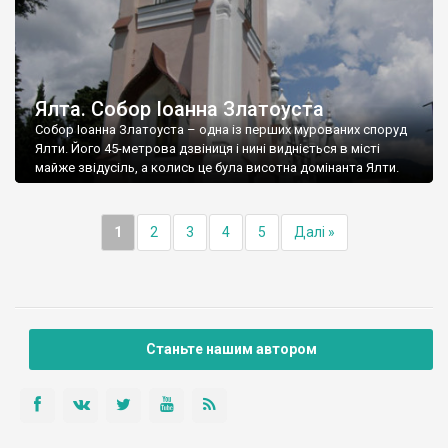
Ялта. Собор Іоанна Златоуста
Собор Іоанна Златоуста – одна із перших мурованих споруд
Ялти. Його 45-метрова дзвіниця і нині видніється в місті
майже звідусіль, а колись це була висотна домінанта Ялти.
1
2
3
4
5
Далі »
Станьте нашим автором