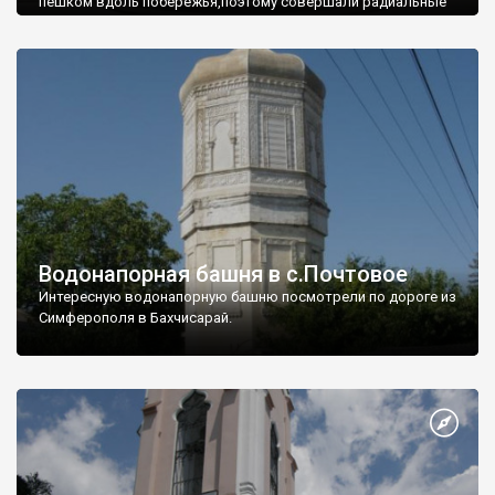
пешком вдоль побережья,поэтому совершали радиальные
вылазки из Оленевки.
Водонапорная башня в с.Почтовое
Интересную водонапорную башню посмотрели по дороге из
Симферополя в Бахчисарай.