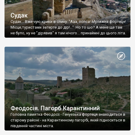
Судак
Судак... Вже чую крики в спину: "Ааа, попса! Муляжна фортеця!
Місце,туристами затерте до дір!..." Но то шо? А мене ще там
не було, ну не "дірявив" я там нічого... принаймні до цього літа.
Феодосія. Пагорб Карантинний
Головна памятка Феодосії - Генуезька фортеця знаходиться в
старому районі - на Карантинному пагорбі, який підноситься в
південній частині міста.