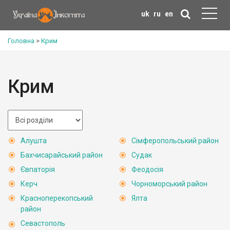
uk
ru
en
Головна
>
Крим
Крим
Алушта
Сімферопольський район
Бахчисарайський район
Судак
Євпаторія
Феодосія
Керч
Чорноморський район
Красноперекопський
Ялта
район
Севастополь