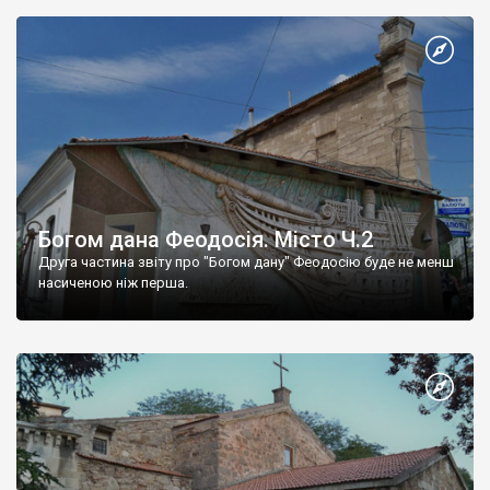
Богом дана Феодосія. Місто Ч.2
Друга частина звіту про "Богом дану" Феодосію буде не менш
насиченою ніж перша.