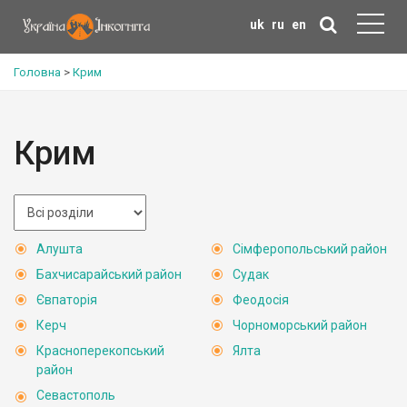
uk
ru
en
Головна
>
Крим
Крим
Алушта
Сімферопольський район
Бахчисарайський район
Судак
Євпаторія
Феодосія
Керч
Чорноморський район
Красноперекопський
Ялта
район
Севастополь