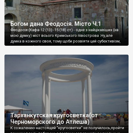
Богом дана Феодосія. Місто Ч.1
Феодосія (Кафа-12 (13) -15 (18) ст) - одне з найцікавіших (на
мою думку) міст всього Кримського півострова .Ну,але
думка в кожного своя, тому щоби розвіяти цей субєктивізм,
запрошую відвідати це
Тарханкутская кругосветка(от
Черноморского до Атлеша)
К сожалению настоящей "кругосветки" не получилось,пройти