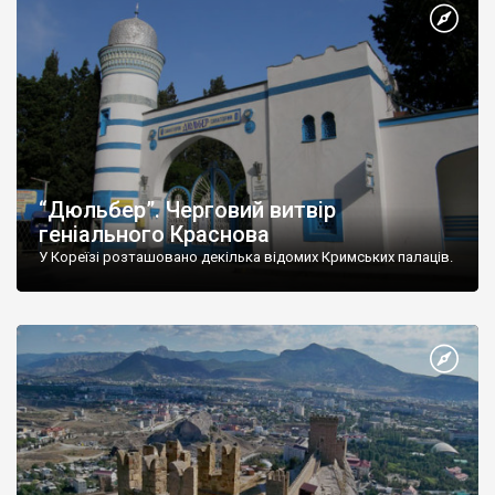
“Дюльбер”. Черговий витвір
геніального Краснова
У Кореїзі розташовано декілька відомих Кримських палаців.