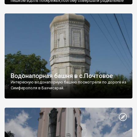
пешком вдоль побережья,поэтому совершали радиальные
вылазки из Оленевки.
Водонапорная башня в с.Почтовое
Интересную водонапорную башню посмотрели по дороге из
Симферополя в Бахчисарай.