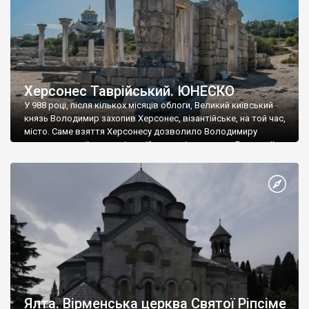
Херсонес Таврійський. ЮНЕСКО
У 988 році, після кількох місяців облоги, Великий київський
князь Володимир захопив Херсонес, візантійське, на той час,
місто. Саме взяття Херсонесу дозволило Володимиру
диктувати свої умови візантійському імператору Василю ІІ, та
одружитися з його дочкою Ганною. Цього ж року, в
Херсонесі Володимир-язичник, став Василем-християнином.
А потім було Хрещення Русі. На честь Херсонесу Таврійського
названо місто […]
Ялта. Вірменська церква Святої Ріпсіме