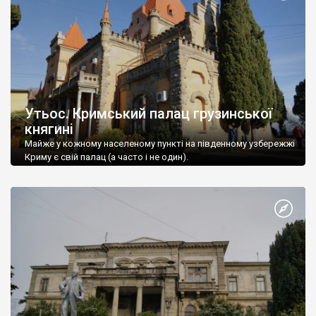
Утьос. Кримський палац грузинської
княгині
Майже у кожному населеному пункті на південному узбережжі
Криму є свій палац (а часто і не один).