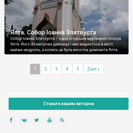
Ялта. Собор Іоанна Златоуста
Собор Іоанна Златоуста – одна із перших мурованих споруд
Ялти. Його 45-метрова дзвіниця і нині видніється в місті
майже звідусіль, а колись це була висотна домінанта Ялти.
1
2
3
4
5
Далі »
Станьте нашим автором