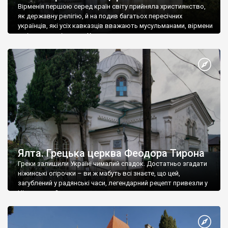
Вірменія першою серед країн світу прийняла християнство,
як державну релігію, й на подив багатьох пересічних
українців, які усіх кавказців вважають мусульманами, вірмени
є відданими вірянами Христа
Ялта. Грецька церква Феодора Тирона
Греки залишили Україні чималий спадок. Достатньо згадати
ніжинські огірочки – ви ж мабуть всі знаєте, що цей,
загублений у радянські часи, легендарний рецепт привезли у
Ніжин греки?