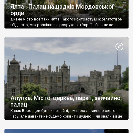
Ялта . Палац нащадків Мордовської
орди
Дивне місто все таки Ялта. Такого контрасту між багатством
і бідністю, між розкішшю і розрухою в Україні більше не
знайдеш.
Алупка. Місто, церква, парк і, звичайно,
палац
Князь Воронцов був чи не найвідомішою людиною свого
часу, але давайте не будемо кривити душею – чи знали ви це
прізвище до відвідин Алупки? Мабуть все таки ні.