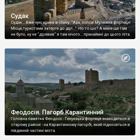
Судак
Судак... Вже чую крики в спину: "Ааа, попса! Муляжна фортеця!
Місце,туристами затерте до дір!..." Но то шо? А мене ще там
не було, ну не "дірявив" я там нічого... принаймні до цього літа.
Феодосія. Пагорб Карантинний
Головна памятка Феодосії - Генуезька фортеця знаходиться в
старому районі - на Карантинному пагорбі, який підноситься в
південній частині міста.