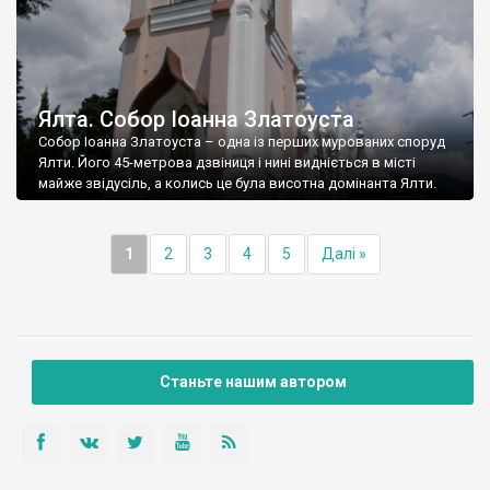
Ялта. Собор Іоанна Златоуста
Собор Іоанна Златоуста – одна із перших мурованих споруд
Ялти. Його 45-метрова дзвіниця і нині видніється в місті
майже звідусіль, а колись це була висотна домінанта Ялти.
1
2
3
4
5
Далі »
Станьте нашим автором