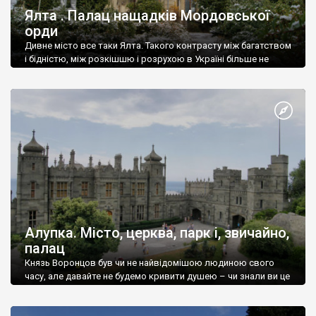
Ялта . Палац нащадків Мордовської
орди
Дивне місто все таки Ялта. Такого контрасту між багатством
і бідністю, між розкішшю і розрухою в Україні більше не
знайдеш.
Алупка. Місто, церква, парк і, звичайно,
палац
Князь Воронцов був чи не найвідомішою людиною свого
часу, але давайте не будемо кривити душею – чи знали ви це
прізвище до відвідин Алупки? Мабуть все таки ні.