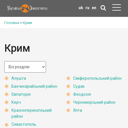
uk
ru
en
Головна
>
Крим
Крим
Алушта
Сімферопольський район
Бахчисарайський район
Судак
Євпаторія
Феодосія
Керч
Чорноморський район
Красноперекопський
Ялта
район
Севастополь