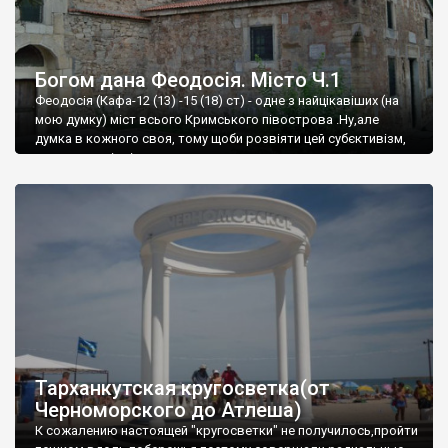
Богом дана Феодосія. Місто Ч.1
Феодосія (Кафа-12 (13) -15 (18) ст) - одне з найцікавіших (на
мою думку) міст всього Кримського півострова .Ну,але
думка в кожного своя, тому щоби розвіяти цей субєктивізм,
запрошую відвідати це
Тарханкутская кругосветка(от
Черноморского до Атлеша)
К сожалению настоящей "кругосветки" не получилось,пройти