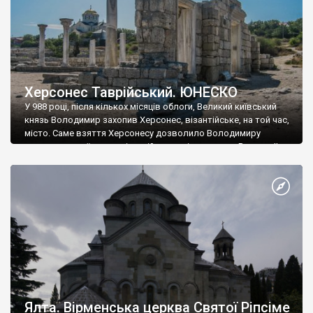
Херсонес Таврійський. ЮНЕСКО
У 988 році, після кількох місяців облоги, Великий київський
князь Володимир захопив Херсонес, візантійське, на той час,
місто. Саме взяття Херсонесу дозволило Володимиру
диктувати свої умови візантійському імператору Василю ІІ, та
одружитися з його дочкою Ганною. Цього ж року, в
Херсонесі Володимир-язичник, став Василем-християнином.
А потім було Хрещення Русі. На честь Херсонесу Таврійського
названо місто […]
Ялта. Вірменська церква Святої Ріпсіме