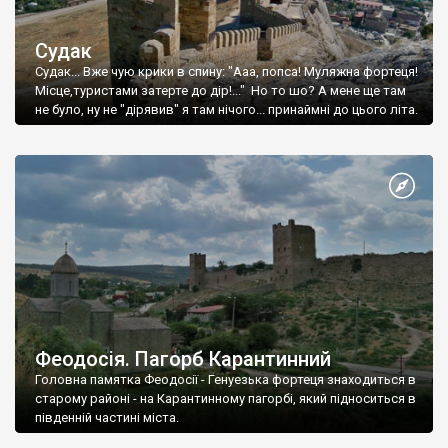
Судак
Судак... Вже чую крики в спину: "Ааа, попса! Муляжна фортеця!
Місце,туристами затерте до дір!..." Но то шо? А мене ще там
не було, ну не "дірявив" я там нічого... принаймні до цього літа.
Феодосія. Пагорб Карантинний
Головна памятка Феодосії - Генуезька фортеця знаходиться в
старому районі - на Карантинному пагорбі, який підноситься в
південній частині міста.