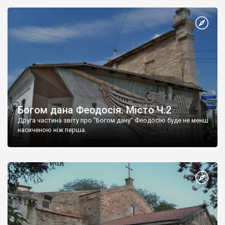
Богом дана Феодосія. Місто Ч.2
Друга частина звіту про "Богом дану" Феодосію буде не менш
насиченою ніж перша.