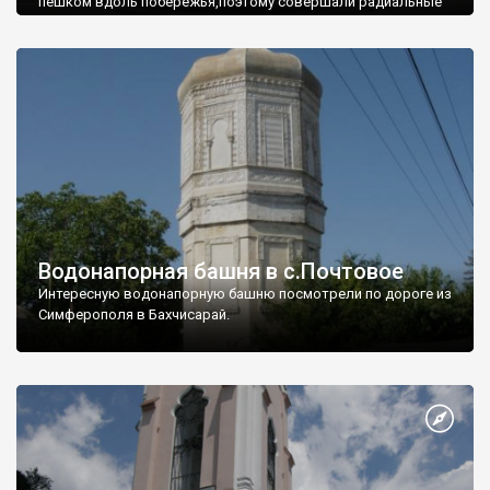
пешком вдоль побережья,поэтому совершали радиальные
вылазки из Оленевки.
Водонапорная башня в с.Почтовое
Интересную водонапорную башню посмотрели по дороге из
Симферополя в Бахчисарай.