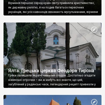
Вірменія першою серед країн світу прийняла християнство,
як державну релігію, й на подив багатьох пересічних
українців, які усіх кавказців вважають мусульманами, вірмени
є відданими вірянами Христа
Ялта. Грецька церква Феодора Тирона
Греки залишили Україні чималий спадок. Достатньо згадати
ніжинські огірочки – ви ж мабуть всі знаєте, що цей,
загублений у радянські часи, легендарний рецепт привезли у
Ніжин греки?