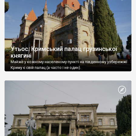
Утьос. Кримський палац грузинської
княгині
Майже у кожному населеному пункті на південному узбережжі
Криму є свій палац (а часто і не один).