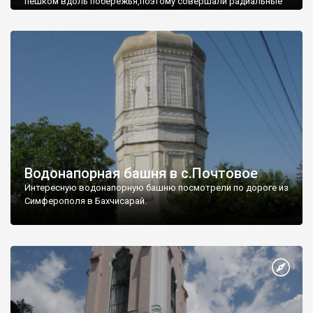
пешком вдоль побережья,поэтому совершали радиальные
вылазки из Оленевки.
Водонапорная башня в с.Почтовое
Интересную водонапорную башню посмотрели по дороге из
Симферополя в Бахчисарай.