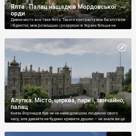
Ялта . Палац нащадків Мордовської
орди
Дивне місто все таки Ялта. Такого контрасту між багатством
і бідністю, між розкішшю і розрухою в Україні більше не
знайдеш.
Алупка. Місто, церква, парк і, звичайно,
палац
Князь Воронцов був чи не найвідомішою людиною свого
часу, але давайте не будемо кривити душею – чи знали ви це
прізвище до відвідин Алупки? Мабуть все таки ні.