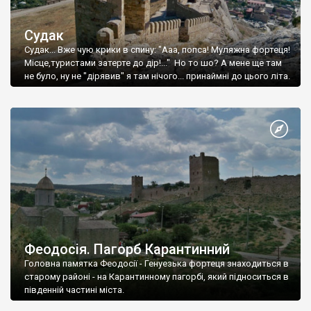
Судак
Судак... Вже чую крики в спину: "Ааа, попса! Муляжна фортеця!
Місце,туристами затерте до дір!..." Но то шо? А мене ще там
не було, ну не "дірявив" я там нічого... принаймні до цього літа.
Феодосія. Пагорб Карантинний
Головна памятка Феодосії - Генуезька фортеця знаходиться в
старому районі - на Карантинному пагорбі, який підноситься в
південній частині міста.