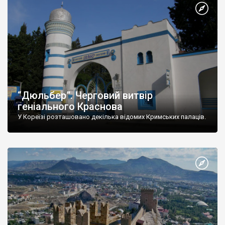
“Дюльбер”. Черговий витвір
геніального Краснова
У Кореїзі розташовано декілька відомих Кримських палаців.