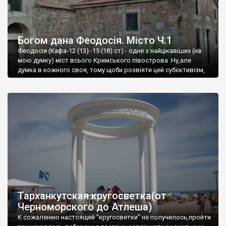
Богом дана Феодосія. Місто Ч.1
Феодосія (Кафа-12 (13) -15 (18) ст) - одне з найцікавіших (на
мою думку) міст всього Кримського півострова .Ну,але
думка в кожного своя, тому щоби розвіяти цей субєктивізм,
запрошую відвідати це
Тарханкутская кругосветка(от
Черноморского до Атлеша)
К сожалению настоящей "кругосветки" не получилось,пройти