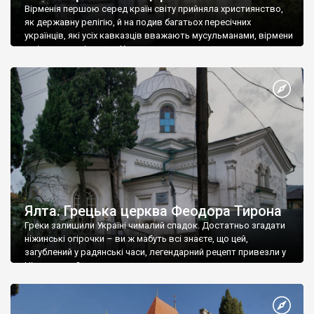
Вірменія першою серед країн світу прийняла християнство,
як державну релігію, й на подив багатьох пересічних
українців, які усіх кавказців вважають мусульманами, вірмени
є відданими вірянами Христа
Ялта. Грецька церква Феодора Тирона
Греки залишили Україні чималий спадок. Достатньо згадати
ніжинські огірочки – ви ж мабуть всі знаєте, що цей,
загублений у радянські часи, легендарний рецепт привезли у
Ніжин греки?