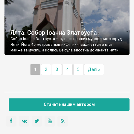
Ялта. Собор Іоанна Златоуста
Собор Іоанна Златоуста – одна із перших мурованих споруд
Ялти. Його 45-метрова дзвіниця і нині видніється в місті
майже звідусіль, а колись це була висотна домінанта Ялти.
1
2
3
4
5
Далі »
Станьте нашим автором