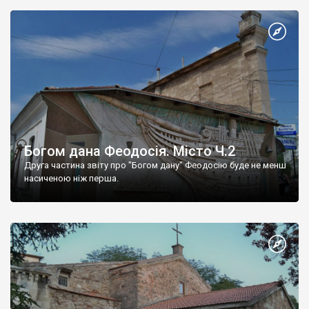
Богом дана Феодосія. Місто Ч.2
Друга частина звіту про "Богом дану" Феодосію буде не менш
насиченою ніж перша.