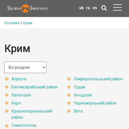
uk
ru
en
Головна
>
Крим
Крим
Алушта
Сімферопольський район
Бахчисарайський район
Судак
Євпаторія
Феодосія
Керч
Чорноморський район
Красноперекопський
Ялта
район
Севастополь