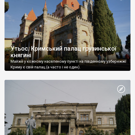
Утьос. Кримський палац грузинської
княгині
Майже у кожному населеному пункті на південному узбережжі
Криму є свій палац (а часто і не один).