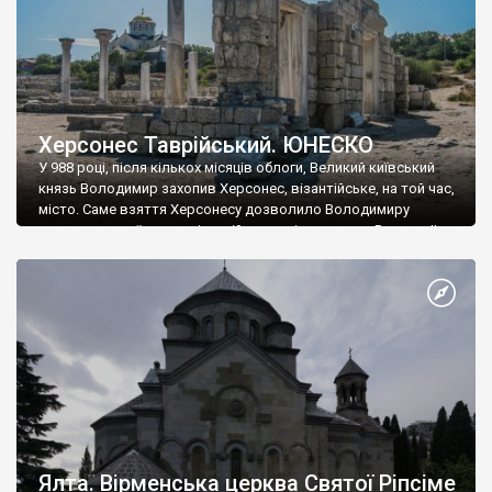
Херсонес Таврійський. ЮНЕСКО
У 988 році, після кількох місяців облоги, Великий київський
князь Володимир захопив Херсонес, візантійське, на той час,
місто. Саме взяття Херсонесу дозволило Володимиру
диктувати свої умови візантійському імператору Василю ІІ, та
одружитися з його дочкою Ганною. Цього ж року, в
Херсонесі Володимир-язичник, став Василем-християнином.
А потім було Хрещення Русі. На честь Херсонесу Таврійського
названо місто […]
Ялта. Вірменська церква Святої Ріпсіме