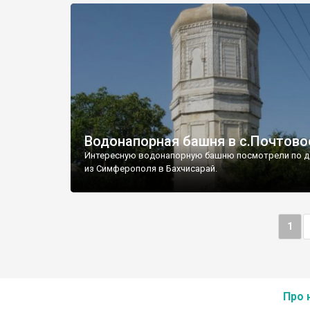
Водонапорная башня в с.Почтово
Интересную водонапорную башню посмотрели по д
из Симферополя в Бахчисарай.
1
Про 