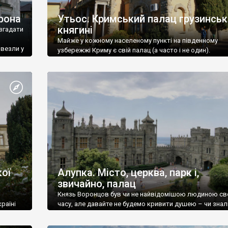
рона
Утьос. Кримський палац грузинськ
княгині
згадати
Майже у кожному населеному пункті на південному
ивезли у
узбережжі Криму є свій палац (а часто і не один).
ої
Алупка. Місто, церква, парк і,
звичайно, палац
Князь Воронцов був чи не найвідомішою людиною св
раїні
часу, але давайте не будемо кривити душею – чи знал
це прізвище до відвідин Алупки? Мабуть все таки ні.