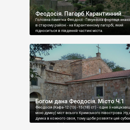
Феодосія. Пагорб Карантинний
Головна памятка Феодосії - Генуезька фортеця знах
в старому районі - на Карантинному пагорбі, який
підноситься в південній частині міста.
Богом дана Феодосія. Місто Ч.1
Феодосія (Кафа-12 (13) -15 (18) ст) - одне з найцікаві
мою думку) міст всього Кримського півострова .Ну,
думка в кожного своя, тому щоби розвіяти цей субєк
запрошую відвідати це