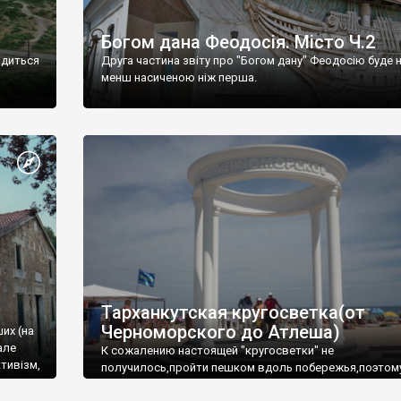
Богом дана Феодосія. Місто Ч.2
одиться
Друга частина звіту про "Богом дану" Феодосію буде 
менш насиченою ніж перша.
Тарханкутская кругосветка(от
Черноморского до Атлеша)
ших (на
але
К сожалению настоящей "кругосветки" не
тивізм,
получилось,пройти пешком вдоль побережья,поэтом
совершали радиальные вылазки из Оленевки.