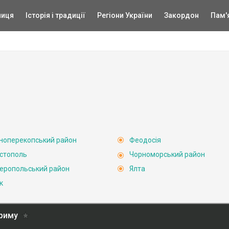
ниця
Історія і традиції
Регіони України
Закордон
Пам'
ноперекопський район
Феодосія
стополь
Чорноморський район
еропольський район
Ялта
к