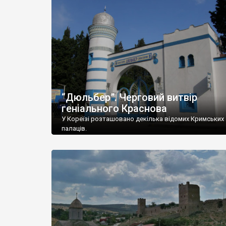
“Дюльбер”. Черговий витвір
геніального Краснова
У Кореїзі розташовано декілька відомих Кримських
палаців.