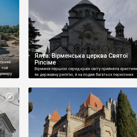
ефактів
називаються «повстяками» (postaki)…” “Вино. Крим
єкту
виробляє відмінне вино і його вдосталь: воно все ду
го».
легке біле і дуже […]
ти та
Ялта. Вірменська церква Святої
Ріпсіме
вський
 той
Вірменія першою серед країн світу прийняла христия
димиру
як державну релігію, й на подив багатьох пересічних
илю ІІ,
українців, які усіх кавказців вважають мусульманами,
 в
вірмени є відданими вірянами Христа