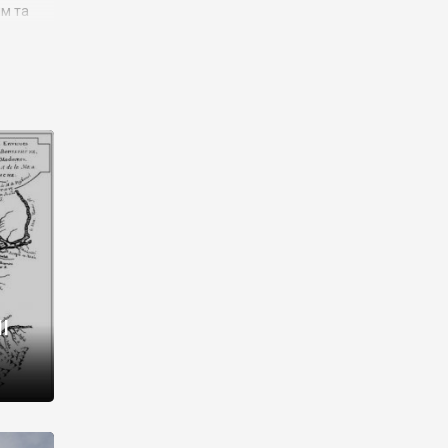
им та
ора і
є
го типу,
ей-
рний
ста:
 райони
від 2
I
і,
рукти,
 котрі