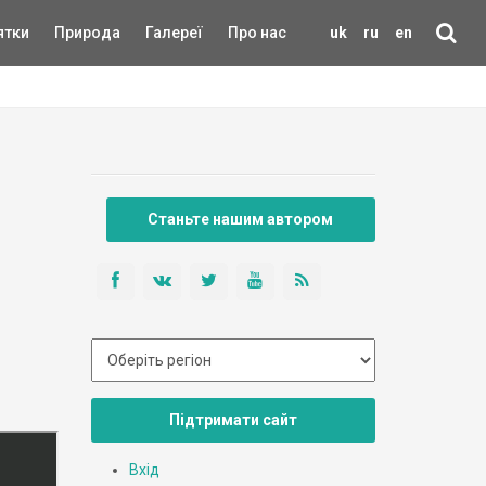
ятки
Природа
Галереї
Про нас
uk
ru
en
Станьте нашим автором
Підтримати сайт
Вхід