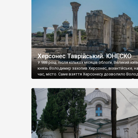
музею «Новгородський музей-заповідник» сотні арт
візантійської доби. Раритети викрадені з фондів об’
культурної спадщини ЮНЕСКО «Херсонеса Таврійсько
Офіційно – на виставку «Золото Візантії», але експер
влада в Україні вважають це лише […]
Херсонес Таврійський. ЮНЕСКО
У 988 році, після кількох місяців облоги, Великий киї
князь Володимир захопив Херсонес, візантійське, на
час, місто. Саме взяття Херсонесу дозволило Воло
диктувати свої умови візантійському імператору Вас
та одружитися з його дочкою Ганною. Цього ж року,
Херсонесі Володимир-язичник, став Василем-
християнином. А потім було Хрещення Русі. На честь
Херсонесу Таврійського названо місто […]