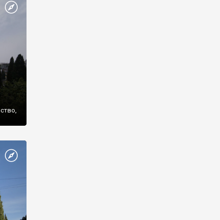
же
нство,