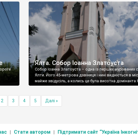
е
Ялта. Собор Іоанна Златоуста
ороге
Собор Іоанна Златоуста – одна із перших мурованих 
Ялти. Його 45-метрова дзвіниця і нині видніється в міс
майже звідусіль, а колись це була висотна домінанта 
2
3
4
5
Далі »
нас
Стати автором
Підтримати сайт “Україна Інкогні