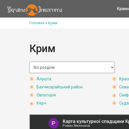
Крам
Головна
>
Крим
Крим
Алушта
Крас
Бахчисарайський район
Сева
Євпаторія
Сімф
Керч
Суда