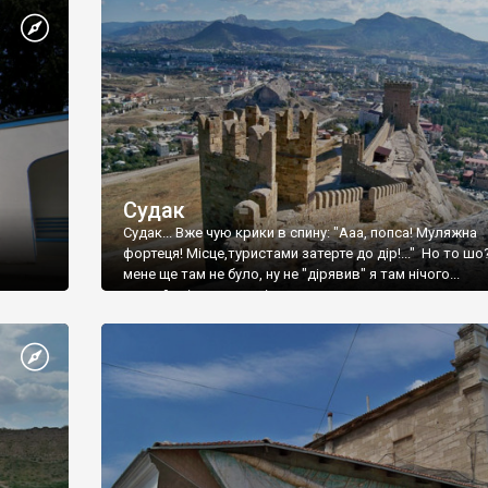
Судак
Судак... Вже чую крики в спину: "Ааа, попса! Муляжна
фортеця! Місце,туристами затерте до дір!..." Но то шо
мене ще там не було, ну не "дірявив" я там нічого...
принаймні до цього літа.