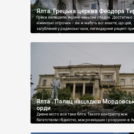
Ялта. Грецька церква Феодора Ти
Греки залишили Україні чималий спадок. Достатньо 
ніжинські огірочки – ви ж мабуть всі знаєте, що цей,
загублений у радянські часи, легендарний рецепт пр
Ніжин греки?
Ялта . Палац нащадків Мордовськ
орди
Дивне місто все таки Ялта. Такого контрасту між
багатством і бідністю, між розкішшю і розрухою в Ук
більше не знайдеш.