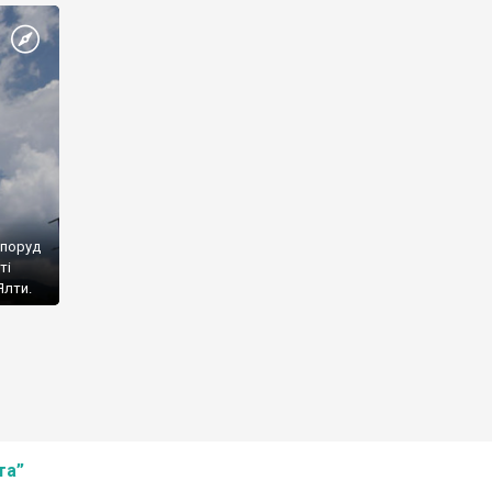
споруд
ті
Ялти.
та”