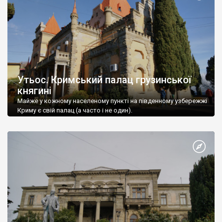
Утьос. Кримський палац грузинської
княгині
Майже у кожному населеному пункті на південному узбережжі
Криму є свій палац (а часто і не один).