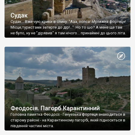
Судак
Судак... Вже чую крики в спину: "Ааа, попса! Муляжна фортеця!
Місце,туристами затерте до дір!..." Но то шо? А мене ще там
не було, ну не "дірявив" я там нічого... принаймні до цього літа.
Феодосія. Пагорб Карантинний
Головна памятка Феодосії - Генуезька фортеця знаходиться в
старому районі - на Карантинному пагорбі, який підноситься в
південній частині міста.