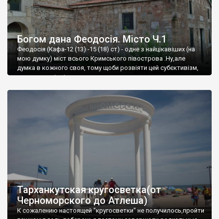
Богом дана Феодосія. Місто Ч.1
Феодосія (Кафа-12 (13) -15 (18) ст) - одне з найцікавіших (на
мою думку) міст всього Кримського півострова .Ну,але
думка в кожного своя, тому щоби розвіяти цей субєктивізм,
запрошую відвідати це
Тарханкутская кругосветка(от
Черноморского до Атлеша)
К сожалению настоящей "кругосветки" не получилось,пройти