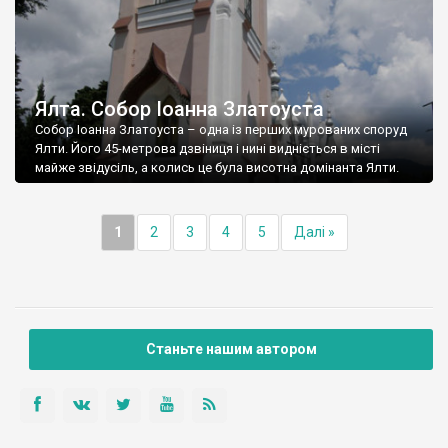
Ялта. Собор Іоанна Златоуста
Собор Іоанна Златоуста – одна із перших мурованих споруд
Ялти. Його 45-метрова дзвіниця і нині видніється в місті
майже звідусіль, а колись це була висотна домінанта Ялти.
1
2
3
4
5
Далі »
Станьте нашим автором