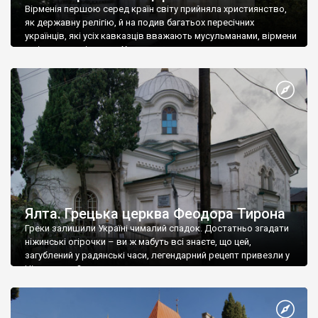
Вірменія першою серед країн світу прийняла християнство,
як державну релігію, й на подив багатьох пересічних
українців, які усіх кавказців вважають мусульманами, вірмени
є відданими вірянами Христа
Ялта. Грецька церква Феодора Тирона
Греки залишили Україні чималий спадок. Достатньо згадати
ніжинські огірочки – ви ж мабуть всі знаєте, що цей,
загублений у радянські часи, легендарний рецепт привезли у
Ніжин греки?