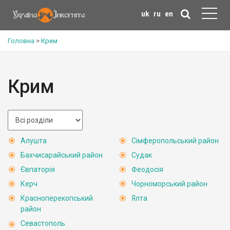
uk
ru
en
Головна
>
Крим
Крим
Алушта
Сімферопольський район
Бахчисарайський район
Судак
Євпаторія
Феодосія
Керч
Чорноморський район
Красноперекопський
Ялта
район
Севастополь