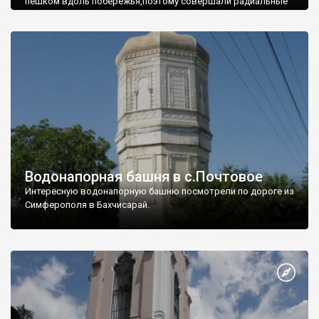
пешком вдоль побережья,поэтому совершали радиальные
вылазки из Оленевки.
Водонапорная башня в с.Почтовое
Интересную водонапорную башню посмотрели по дороге из
Симферополя в Бахчисарай.