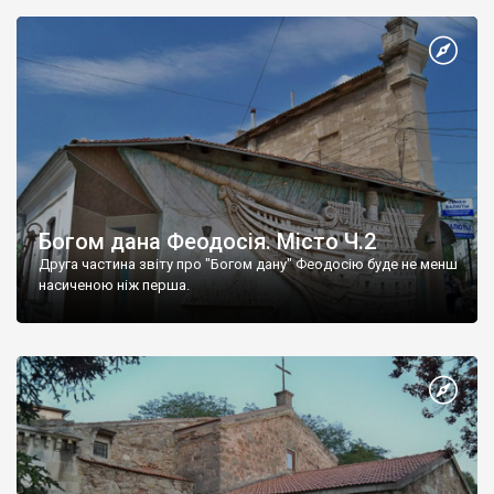
Богом дана Феодосія. Місто Ч.2
Друга частина звіту про "Богом дану" Феодосію буде не менш
насиченою ніж перша.