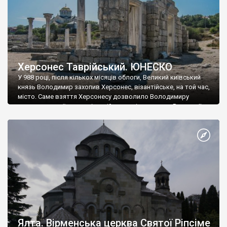
Херсонес Таврійський. ЮНЕСКО
У 988 році, після кількох місяців облоги, Великий київський
князь Володимир захопив Херсонес, візантійське, на той час,
місто. Саме взяття Херсонесу дозволило Володимиру
диктувати свої умови візантійському імператору Василю ІІ, та
одружитися з його дочкою Ганною. Цього ж року, в
Херсонесі Володимир-язичник, став Василем-християнином.
А потім було Хрещення Русі. На честь Херсонесу Таврійського
названо місто […]
Ялта. Вірменська церква Святої Ріпсіме