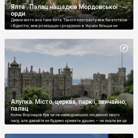
Ялта . Палац нащадків Мордовської
орди
Дивне місто все таки Ялта. Такого контрасту між багатством
і бідністю, між розкішшю і розрухою в Україні більше не
знайдеш.
Алупка. Місто, церква, парк і, звичайно,
палац
Князь Воронцов був чи не найвідомішою людиною свого
часу, але давайте не будемо кривити душею – чи знали ви це
прізвище до відвідин Алупки? Мабуть все таки ні.