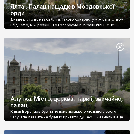
Ялта . Палац нащадків Мордовської
орди
Дивне місто все таки Ялта. Такого контрасту між багатством
і бідністю, між розкішшю і розрухою в Україні більше не
знайдеш.
Алупка. Місто, церква, парк і, звичайно,
палац
Князь Воронцов був чи не найвідомішою людиною свого
часу, але давайте не будемо кривити душею – чи знали ви це
прізвище до відвідин Алупки? Мабуть все таки ні.