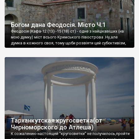
Богом дана Феодосія. Місто Ч.1
Феодосія (Кафа-12 (13) -15 (18) ст) - одне з найцікавіших (на
мою думку) міст всього Кримського півострова .Ну,але
думка в кожного своя, тому щоби розвіяти цей субєктивізм,
запрошую відвідати це
Тарханкутская кругосветка(от
Черноморского до Атлеша)
К сожалению настоящей "кругосветки" не получилось,пройти