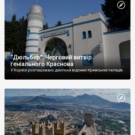
“Дюльбер”. Черговий витвір
геніального Краснова
У Кореїзі розташовано декілька відомих Кримських палаців.