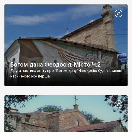
Богом дана Феодосія. Місто Ч.2
Друга частина звіту про "Богом дану" Феодосію буде не менш
насиченою ніж перша.