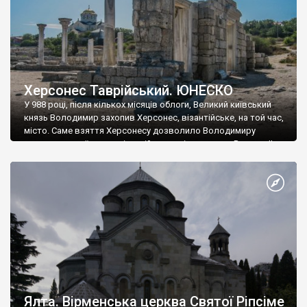
Херсонес Таврійський. ЮНЕСКО
У 988 році, після кількох місяців облоги, Великий київський
князь Володимир захопив Херсонес, візантійське, на той час,
місто. Саме взяття Херсонесу дозволило Володимиру
диктувати свої умови візантійському імператору Василю ІІ, та
одружитися з його дочкою Ганною. Цього ж року, в
Херсонесі Володимир-язичник, став Василем-християнином.
А потім було Хрещення Русі. На честь Херсонесу Таврійського
названо місто […]
Ялта. Вірменська церква Святої Ріпсіме