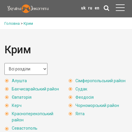
uk
ru
en
Головна
>
Крим
Крим
Алушта
Сімферопольський район
Бахчисарайський район
Судак
Євпаторія
Феодосія
Керч
Чорноморський район
Красноперекопський
Ялта
район
Севастополь