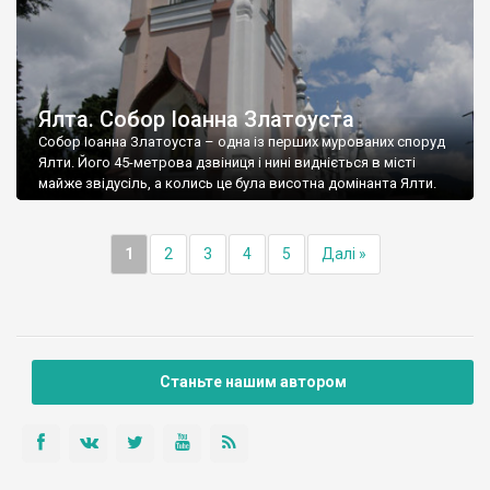
Ялта. Собор Іоанна Златоуста
Собор Іоанна Златоуста – одна із перших мурованих споруд
Ялти. Його 45-метрова дзвіниця і нині видніється в місті
майже звідусіль, а колись це була висотна домінанта Ялти.
1
2
3
4
5
Далі »
Станьте нашим автором