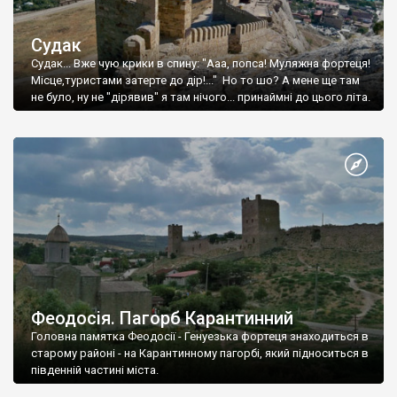
Судак
Судак... Вже чую крики в спину: "Ааа, попса! Муляжна фортеця!
Місце,туристами затерте до дір!..." Но то шо? А мене ще там
не було, ну не "дірявив" я там нічого... принаймні до цього літа.
Феодосія. Пагорб Карантинний
Головна памятка Феодосії - Генуезька фортеця знаходиться в
старому районі - на Карантинному пагорбі, який підноситься в
південній частині міста.