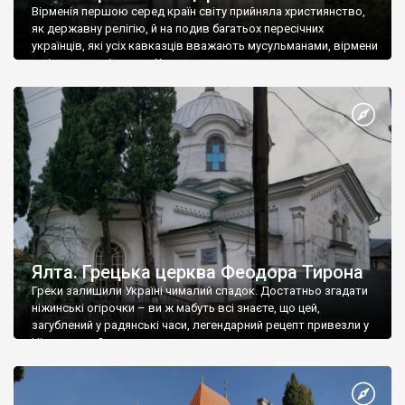
Вірменія першою серед країн світу прийняла християнство,
як державну релігію, й на подив багатьох пересічних
українців, які усіх кавказців вважають мусульманами, вірмени
є відданими вірянами Христа
Ялта. Грецька церква Феодора Тирона
Греки залишили Україні чималий спадок. Достатньо згадати
ніжинські огірочки – ви ж мабуть всі знаєте, що цей,
загублений у радянські часи, легендарний рецепт привезли у
Ніжин греки?