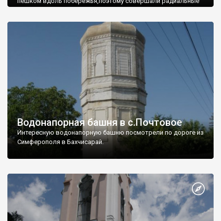
пешком вдоль побережья,поэтому совершали радиальные
вылазки из Оленевки.
Водонапорная башня в с.Почтовое
Интересную водонапорную башню посмотрели по дороге из
Симферополя в Бахчисарай.