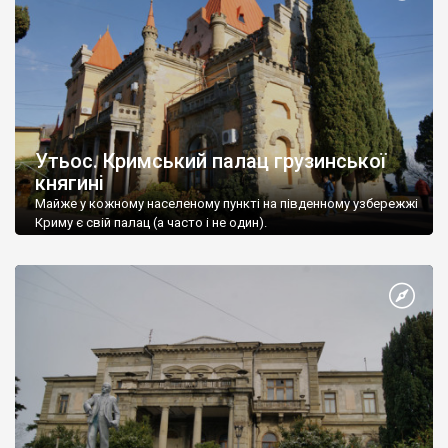
Утьос. Кримський палац грузинської
княгині
Майже у кожному населеному пункті на південному узбережжі
Криму є свій палац (а часто і не один).