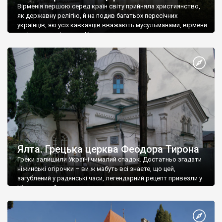
Вірменія першою серед країн світу прийняла християнство,
як державну релігію, й на подив багатьох пересічних
українців, які усіх кавказців вважають мусульманами, вірмени
є відданими вірянами Христа
Ялта. Грецька церква Феодора Тирона
Греки залишили Україні чималий спадок. Достатньо згадати
ніжинські огірочки – ви ж мабуть всі знаєте, що цей,
загублений у радянські часи, легендарний рецепт привезли у
Ніжин греки?