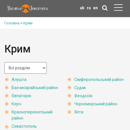
uk
ru
en
Головна
>
Крим
Крим
Алушта
Сімферопольський район
Бахчисарайський район
Судак
Євпаторія
Феодосія
Керч
Чорноморський район
Красноперекопський
Ялта
район
Севастополь