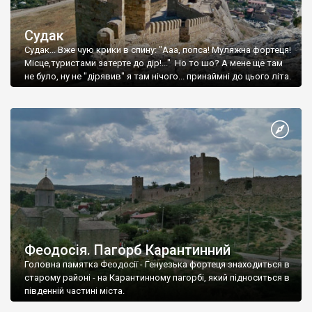
Судак
Судак... Вже чую крики в спину: "Ааа, попса! Муляжна фортеця!
Місце,туристами затерте до дір!..." Но то шо? А мене ще там
не було, ну не "дірявив" я там нічого... принаймні до цього літа.
Феодосія. Пагорб Карантинний
Головна памятка Феодосії - Генуезька фортеця знаходиться в
старому районі - на Карантинному пагорбі, який підноситься в
південній частині міста.