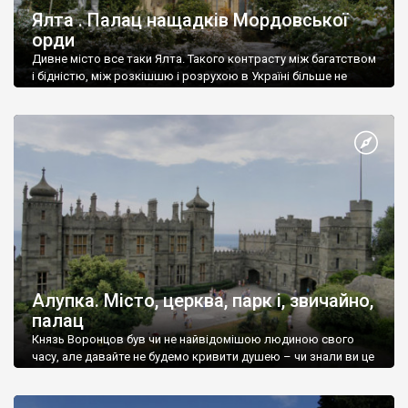
Ялта . Палац нащадків Мордовської
орди
Дивне місто все таки Ялта. Такого контрасту між багатством
і бідністю, між розкішшю і розрухою в Україні більше не
знайдеш.
Алупка. Місто, церква, парк і, звичайно,
палац
Князь Воронцов був чи не найвідомішою людиною свого
часу, але давайте не будемо кривити душею – чи знали ви це
прізвище до відвідин Алупки? Мабуть все таки ні.