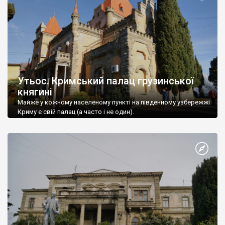
Утьос. Кримський палац грузинської
княгині
Майже у кожному населеному пункті на південному узбережжі
Криму є свій палац (а часто і не один).