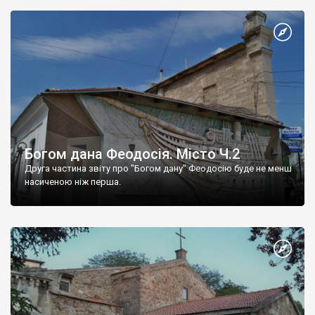
Богом дана Феодосія. Місто Ч.2
Друга частина звіту про "Богом дану" Феодосію буде не менш
насиченою ніж перша.