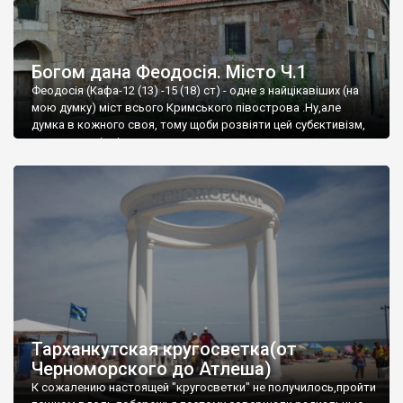
Богом дана Феодосія. Місто Ч.1
Феодосія (Кафа-12 (13) -15 (18) ст) - одне з найцікавіших (на
мою думку) міст всього Кримського півострова .Ну,але
думка в кожного своя, тому щоби розвіяти цей субєктивізм,
запрошую відвідати це
Тарханкутская кругосветка(от
Черноморского до Атлеша)
К сожалению настоящей "кругосветки" не получилось,пройти