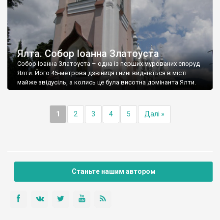
Ялта. Собор Іоанна Златоуста
Собор Іоанна Златоуста – одна із перших мурованих споруд
Ялти. Його 45-метрова дзвіниця і нині видніється в місті
майже звідусіль, а колись це була висотна домінанта Ялти.
1
2
3
4
5
Далі »
Станьте нашим автором