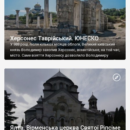
Херсонес Таврійський. ЮНЕСКО
У 988 році, після кількох місяців облоги, Великий київський
князь Володимир захопив Херсонес, візантійське, на той час,
місто. Саме взяття Херсонесу дозволило Володимиру
диктувати свої умови візантійському імператору Василю ІІ, та
одружитися з його дочкою Ганною. Цього ж року, в
Херсонесі Володимир-язичник, став Василем-християнином.
А потім було Хрещення Русі. На честь Херсонесу Таврійського
названо місто […]
Ялта. Вірменська церква Святої Ріпсіме