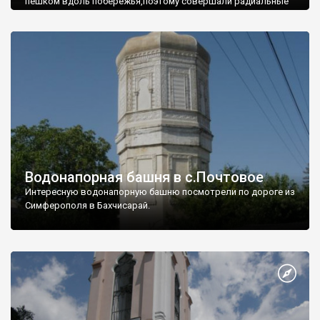
пешком вдоль побережья,поэтому совершали радиальные
вылазки из Оленевки.
Водонапорная башня в с.Почтовое
Интересную водонапорную башню посмотрели по дороге из
Симферополя в Бахчисарай.