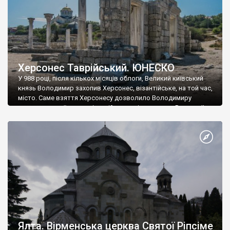
Херсонес Таврійський. ЮНЕСКО
У 988 році, після кількох місяців облоги, Великий київський
князь Володимир захопив Херсонес, візантійське, на той час,
місто. Саме взяття Херсонесу дозволило Володимиру
диктувати свої умови візантійському імператору Василю ІІ, та
одружитися з його дочкою Ганною. Цього ж року, в
Херсонесі Володимир-язичник, став Василем-християнином.
А потім було Хрещення Русі. На честь Херсонесу Таврійського
названо місто […]
Ялта. Вірменська церква Святої Ріпсіме