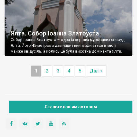
Ялта. Собор Іоанна Златоуста
Собор Іоанна Златоуста – одна із перших мурованих споруд
Ялти. Його 45-метрова дзвіниця і нині видніється в місті
майже звідусіль, а колись це була висотна домінанта Ялти.
1
2
3
4
5
Далі »
Станьте нашим автором