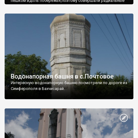
пешком вдоль побережья,поэтому совершали радиальные
вылазки из Оленевки.
Водонапорная башня в с.Почтовое
Интересную водонапорную башню посмотрели по дороге из
Симферополя в Бахчисарай.