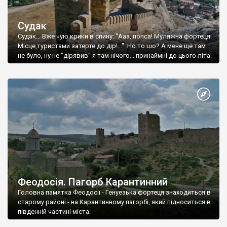
Судак
Судак... Вже чую крики в спину: "Ааа, попса! Муляжна фортеця!
Місце,туристами затерте до дір!..." Но то шо? А мене ще там
не було, ну не "дірявив" я там нічого... принаймні до цього літа.
Феодосія. Пагорб Карантинний
Головна памятка Феодосії - Генуезька фортеця знаходиться в
старому районі - на Карантинному пагорбі, який підноситься в
південній частині міста.