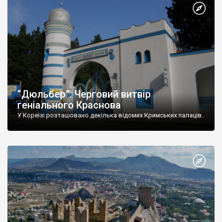
“Дюльбер”. Черговий витвір
геніального Краснова
У Кореїзі розташовано декілька відомих Кримських палаців.