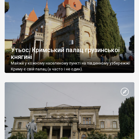
Утьос. Кримський палац грузинської
княгині
Майже у кожному населеному пункті на південному узбережжі
Криму є свій палац (а часто і не один).