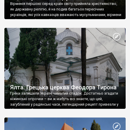
Вірменія першою серед країн світу прийняла християнство,
як державну релігію, й на подив багатьох пересічних
українців, які усіх кавказців вважають мусульманами, вірмени
є відданими вірянами Христа
Ялта. Грецька церква Феодора Тирона
Греки залишили Україні чималий спадок. Достатньо згадати
ніжинські огірочки – ви ж мабуть всі знаєте, що цей,
загублений у радянські часи, легендарний рецепт привезли у
Ніжин греки?