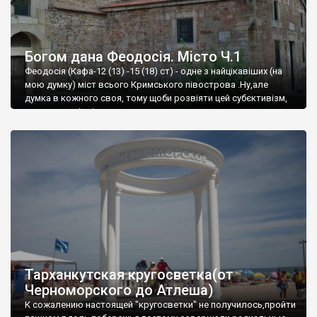
Богом дана Феодосія. Місто Ч.1
Феодосія (Кафа-12 (13) -15 (18) ст) - одне з найцікавіших (на
мою думку) міст всього Кримського півострова .Ну,але
думка в кожного своя, тому щоби розвіяти цей субєктивізм,
запрошую відвідати це
Тарханкутская кругосветка(от
Черноморского до Атлеша)
К сожалению настоящей "кругосветки" не получилось,пройти