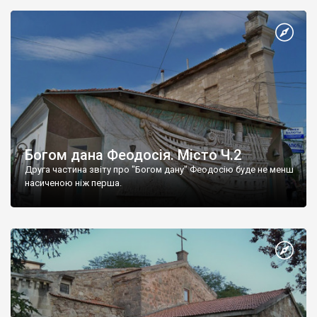
Богом дана Феодосія. Місто Ч.2
Друга частина звіту про "Богом дану" Феодосію буде не менш
насиченою ніж перша.