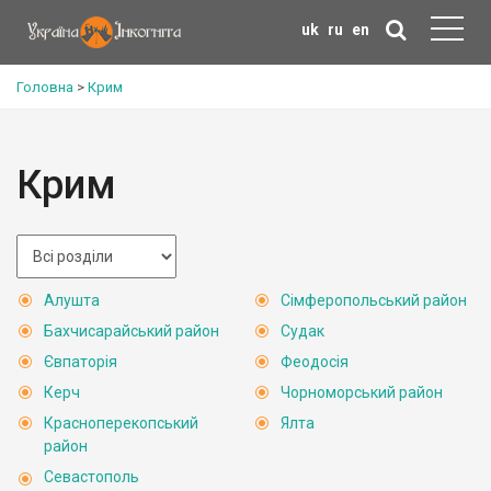
uk
ru
en
Головна
>
Крим
Крим
Алушта
Сімферопольський район
Бахчисарайський район
Судак
Євпаторія
Феодосія
Керч
Чорноморський район
Красноперекопський
Ялта
район
Севастополь