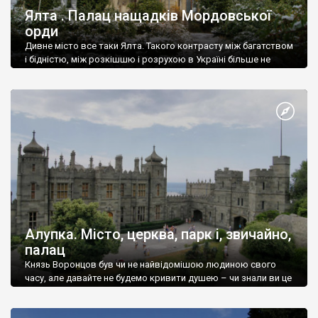
Ялта . Палац нащадків Мордовської
орди
Дивне місто все таки Ялта. Такого контрасту між багатством
і бідністю, між розкішшю і розрухою в Україні більше не
знайдеш.
Алупка. Місто, церква, парк і, звичайно,
палац
Князь Воронцов був чи не найвідомішою людиною свого
часу, але давайте не будемо кривити душею – чи знали ви це
прізвище до відвідин Алупки? Мабуть все таки ні.