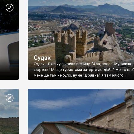
Судак
Судак... Вже чую крики в спину: "Ааа, попса! Муляжна
фортеця! Місце,туристами затерте до дір!..." Но то шо
мене ще там не було, ну не "дірявив" я там нічого...
принаймні до цього літа.