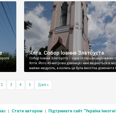
е
Ялта. Собор Іоанна Златоуста
ороге
Собор Іоанна Златоуста – одна із перших мурованих 
Ялти. Його 45-метрова дзвіниця і нині видніється в міс
майже звідусіль, а колись це була висотна домінанта 
2
3
4
5
Далі »
нас
Стати автором
Підтримати сайт “Україна Інкогні