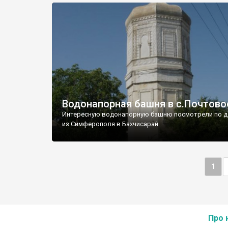
Водонапорная башня в с.Почтово
Интересную водонапорную башню посмотрели по д
из Симферополя в Бахчисарай.
1
Про 