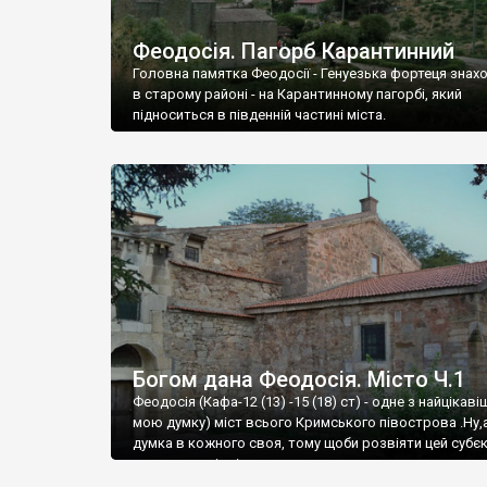
Феодосія. Пагорб Карантинний
Головна памятка Феодосії - Генуезька фортеця знах
в старому районі - на Карантинному пагорбі, який
підноситься в південній частині міста.
Богом дана Феодосія. Місто Ч.1
Феодосія (Кафа-12 (13) -15 (18) ст) - одне з найцікаві
мою думку) міст всього Кримського півострова .Ну,
думка в кожного своя, тому щоби розвіяти цей субєк
запрошую відвідати це