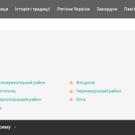
ниця
Історія і традиції
Регіони України
Закордон
Пам'
ноперекопський район
Феодосія
стополь
Чорноморський район
еропольський район
Ялта
к