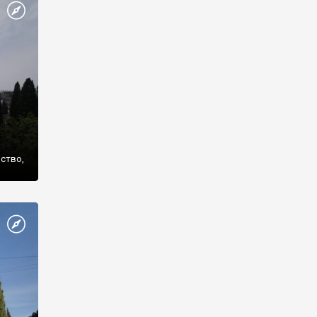
же
нство,