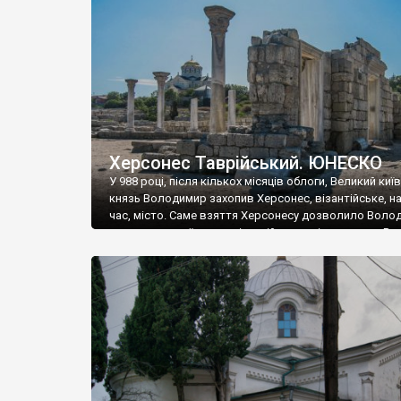
музею «Новгородський музей-заповідник» сотні арт
візантійської доби. Раритети викрадені з фондів об’
культурної спадщини ЮНЕСКО «Херсонеса Таврійсько
Офіційно – на виставку «Золото Візантії», але експер
влада в Україні вважають це лише […]
Херсонес Таврійський. ЮНЕСКО
У 988 році, після кількох місяців облоги, Великий киї
князь Володимир захопив Херсонес, візантійське, на
час, місто. Саме взяття Херсонесу дозволило Воло
диктувати свої умови візантійському імператору Вас
та одружитися з його дочкою Ганною. Цього ж року,
Херсонесі Володимир-язичник, став Василем-
християнином. А потім було Хрещення Русі. На честь
Херсонесу Таврійського названо місто […]