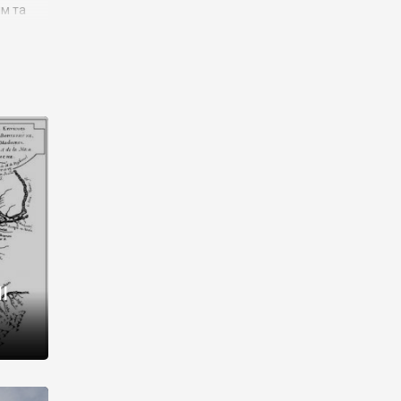
им та
ора і
є
го типу,
ей-
рний
ста:
 райони
від 2
I
і,
рукти,
 котрі