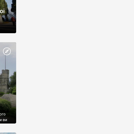
ої
ого
и ви