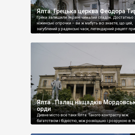
Ялта. Грецька церква Феодора Ти
Греки залишили Україні чималий спадок. Достатньо 
ніжинські огірочки – ви ж мабуть всі знаєте, що цей,
загублений у радянські часи, легендарний рецепт пр
Ніжин греки?
Ялта . Палац нащадків Мордовськ
орди
Дивне місто все таки Ялта. Такого контрасту між
багатством і бідністю, між розкішшю і розрухою в Ук
більше не знайдеш.