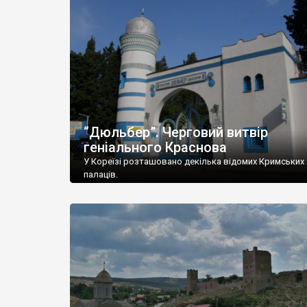
“Дюльбер”. Черговий витвір
геніального Краснова
У Кореїзі розташовано декілька відомих Кримських
палаців.