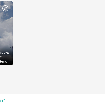
споруд
ті
Ялти.
та”