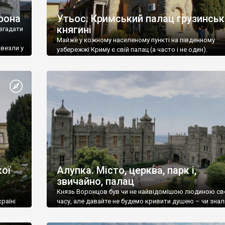
рона
Утьос. Кримський палац грузинськ
княгині
згадати
Майже у кожному населеному пункті на південному
ивезли у
узбережжі Криму є свій палац (а часто і не один).
ої
Алупка. Місто, церква, парк і,
звичайно, палац
Князь Воронцов був чи не найвідомішою людиною св
раїні
часу, але давайте не будемо кривити душею – чи знал
це прізвище до відвідин Алупки? Мабуть все таки ні.