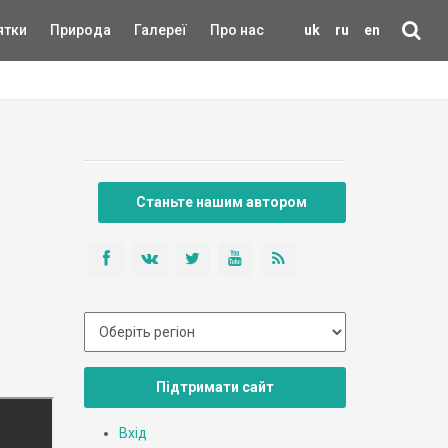
ятки
Природа
Галереї
Про нас
uk
ru
en
Станьте нашим автором
Підтримати сайт
Вхід