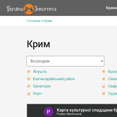
Крам
Головна
>
Крим
Крим
Алушта
Крас
Бахчисарайський район
Сева
Євпаторія
Сімф
Керч
Суда