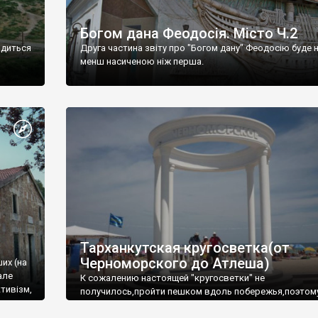
Богом дана Феодосія. Місто Ч.2
одиться
Друга частина звіту про "Богом дану" Феодосію буде 
менш насиченою ніж перша.
Тарханкутская кругосветка(от
Черноморского до Атлеша)
ших (на
але
К сожалению настоящей "кругосветки" не
тивізм,
получилось,пройти пешком вдоль побережья,поэтом
совершали радиальные вылазки из Оленевки.