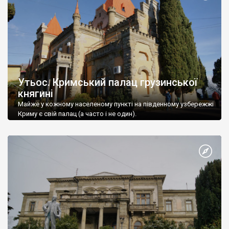
Утьос. Кримський палац грузинської
княгині
Майже у кожному населеному пункті на південному узбережжі
Криму є свій палац (а часто і не один).