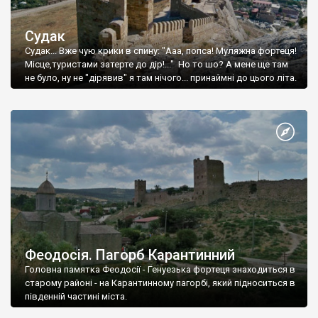
Судак
Судак... Вже чую крики в спину: "Ааа, попса! Муляжна фортеця!
Місце,туристами затерте до дір!..." Но то шо? А мене ще там
не було, ну не "дірявив" я там нічого... принаймні до цього літа.
Феодосія. Пагорб Карантинний
Головна памятка Феодосії - Генуезька фортеця знаходиться в
старому районі - на Карантинному пагорбі, який підноситься в
південній частині міста.