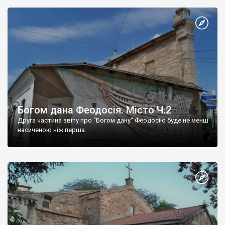
Богом дана Феодосія. Місто Ч.2
Друга частина звіту про "Богом дану" Феодосію буде не менш
насиченою ніж перша.