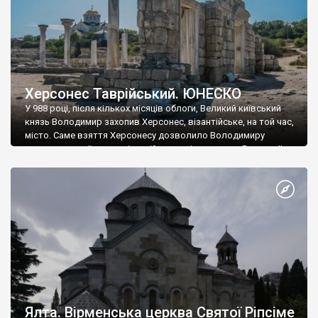
Херсонес Таврійський. ЮНЕСКО
У 988 році, після кількох місяців облоги, Великий київський
князь Володимир захопив Херсонес, візантійське, на той час,
місто. Саме взяття Херсонесу дозволило Володимиру
диктувати свої умови візантійському імператору Василю ІІ, та
одружитися з його дочкою Ганною. Цього ж року, в
Херсонесі Володимир-язичник, став Василем-християнином.
А потім було Хрещення Русі. На честь Херсонесу Таврійського
названо місто […]
Ялта. Вірменська церква Святої Ріпсіме