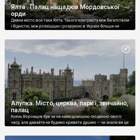
Ялта . Палац нащадків Мордовської
орди
Дивне місто все таки Ялта. Такого контрасту між багатством
і бідністю, між розкішшю і розрухою в Україні більше не
знайдеш.
Алупка. Місто, церква, парк і, звичайно,
палац
Князь Воронцов був чи не найвідомішою людиною свого
часу, але давайте не будемо кривити душею – чи знали ви це
прізвище до відвідин Алупки? Мабуть все таки ні.