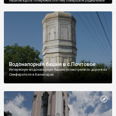
пешком вдоль побережья,поэтому совершали радиальные
вылазки из Оленевки.
Водонапорная башня в с.Почтовое
Интересную водонапорную башню посмотрели по дороге из
Симферополя в Бахчисарай.