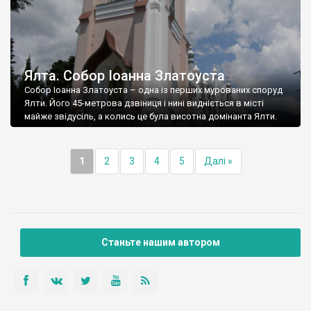
Ялта. Собор Іоанна Златоуста
Собор Іоанна Златоуста – одна із перших мурованих споруд
Ялти. Його 45-метрова дзвіниця і нині видніється в місті
майже звідусіль, а колись це була висотна домінанта Ялти.
1
2
3
4
5
Далі »
Станьте нашим автором