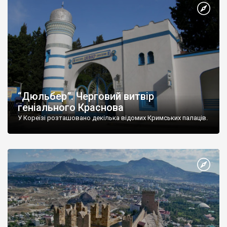
“Дюльбер”. Черговий витвір
геніального Краснова
У Кореїзі розташовано декілька відомих Кримських палаців.