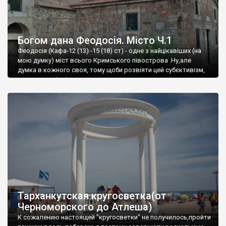
Богом дана Феодосія. Місто Ч.1
Феодосія (Кафа-12 (13) -15 (18) ст) - одне з найцікавіших (на
мою думку) міст всього Кримського півострова .Ну,але
думка в кожного своя, тому щоби розвіяти цей субєктивізм,
запрошую відвідати це
Тарханкутская кругосветка(от
Черноморского до Атлеша)
К сожалению настоящей "кругосветки" не получилось,пройти