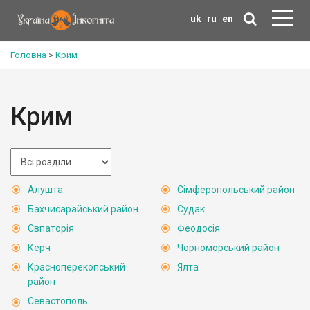
uk
ru
en
Головна
>
Крим
Крим
Алушта
Сімферопольський район
Бахчисарайський район
Судак
Євпаторія
Феодосія
Керч
Чорноморський район
Красноперекопський
Ялта
район
Севастополь