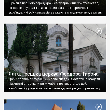
Вірменія першою серед країн світу прийняла християнство,
як державну релігію, й на подив багатьох пересічних
українців, які усіх кавказців вважають мусульманами, вірмени
є відданими вірянами Христа
Ялта. Грецька церква Феодора Тирона
Греки залишили Україні чималий спадок. Достатньо згадати
ніжинські огірочки – ви ж мабуть всі знаєте, що цей,
загублений у радянські часи, легендарний рецепт привезли у
Ніжин греки?