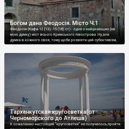
Богом дана Феодосія. Місто Ч.1
Феодосія (Кафа-12 (13) -15 (18) ст) - одне з найцікавіших (на
мою думку) міст всього Кримського півострова .Ну,але
думка в кожного своя, тому щоби розвіяти цей субєктивізм,
запрошую відвідати це
Тарханкутская кругосветка(от
Черноморского до Атлеша)
К сожалению настоящей "кругосветки" не получилось,пройти