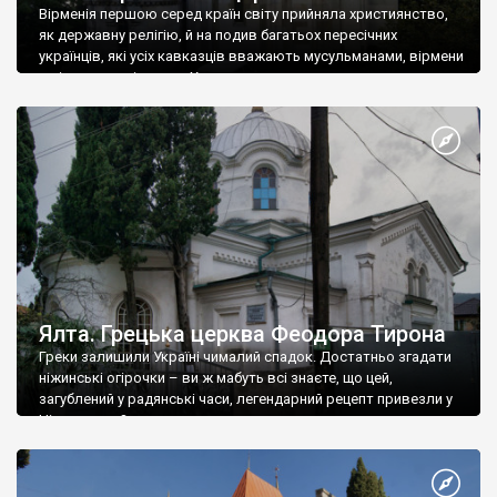
Вірменія першою серед країн світу прийняла християнство,
як державну релігію, й на подив багатьох пересічних
українців, які усіх кавказців вважають мусульманами, вірмени
є відданими вірянами Христа
Ялта. Грецька церква Феодора Тирона
Греки залишили Україні чималий спадок. Достатньо згадати
ніжинські огірочки – ви ж мабуть всі знаєте, що цей,
загублений у радянські часи, легендарний рецепт привезли у
Ніжин греки?