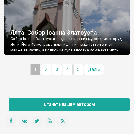
Ялта. Собор Іоанна Златоуста
Собор Іоанна Златоуста – одна із перших мурованих споруд
Ялти. Його 45-метрова дзвіниця і нині видніється в місті
майже звідусіль, а колись це була висотна домінанта Ялти.
1
2
3
4
5
Далі »
Станьте нашим автором