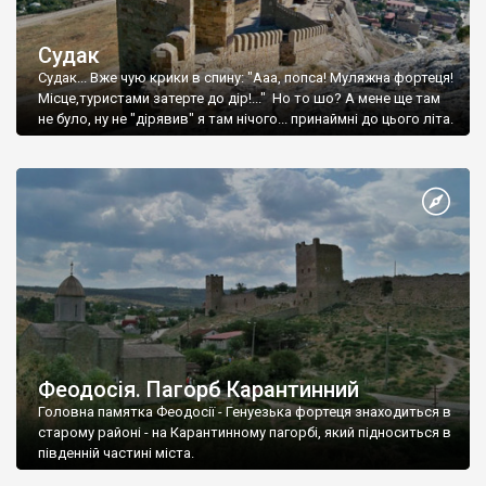
Судак
Судак... Вже чую крики в спину: "Ааа, попса! Муляжна фортеця!
Місце,туристами затерте до дір!..." Но то шо? А мене ще там
не було, ну не "дірявив" я там нічого... принаймні до цього літа.
Феодосія. Пагорб Карантинний
Головна памятка Феодосії - Генуезька фортеця знаходиться в
старому районі - на Карантинному пагорбі, який підноситься в
південній частині міста.