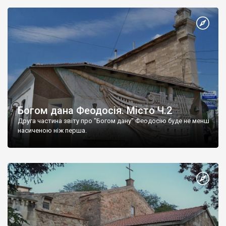
Богом дана Феодосія. Місто Ч.2
Друга частина звіту про "Богом дану" Феодосію буде не менш
насиченою ніж перша.