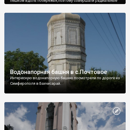
пешком вдоль побережья,поэтому совершали радиальные
вылазки из Оленевки.
Водонапорная башня в с.Почтовое
Интересную водонапорную башню посмотрели по дороге из
Симферополя в Бахчисарай.