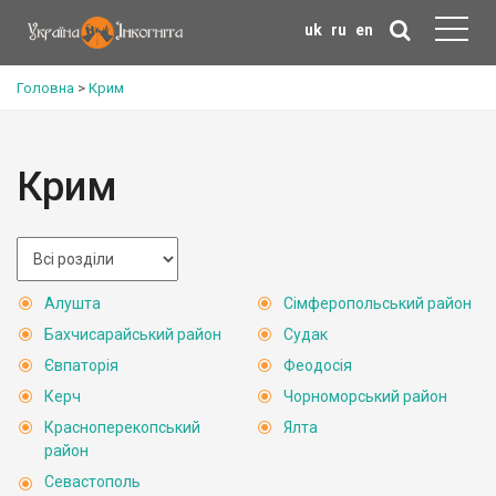
uk
ru
en
Головна
>
Крим
Крим
Алушта
Сімферопольський район
Бахчисарайський район
Судак
Євпаторія
Феодосія
Керч
Чорноморський район
Красноперекопський
Ялта
район
Севастополь