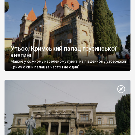
Утьос. Кримський палац грузинської
княгині
Майже у кожному населеному пункті на південному узбережжі
Криму є свій палац (а часто і не один).