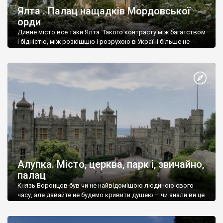
Ялта . Палац нащадків Мордовської
орди
Дивне місто все таки Ялта. Такого контрасту між багатством
і бідністю, між розкішшю і розрухою в Україні більше не
знайдеш.
Алупка. Місто, церква, парк і, звичайно,
палац
Князь Воронцов був чи не найвідомішою людиною свого
часу, але давайте не будемо кривити душею – чи знали ви це
прізвище до відвідин Алупки? Мабуть все таки ні.