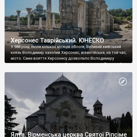
Херсонес Таврійський. ЮНЕСКО
У 988 році, після кількох місяців облоги, Великий київський
князь Володимир захопив Херсонес, візантійське, на той час,
місто. Саме взяття Херсонесу дозволило Володимиру
диктувати свої умови візантійському імператору Василю ІІ, та
одружитися з його дочкою Ганною. Цього ж року, в
Херсонесі Володимир-язичник, став Василем-християнином.
А потім було Хрещення Русі. На честь Херсонесу Таврійського
названо місто […]
Ялта. Вірменська церква Святої Ріпсіме