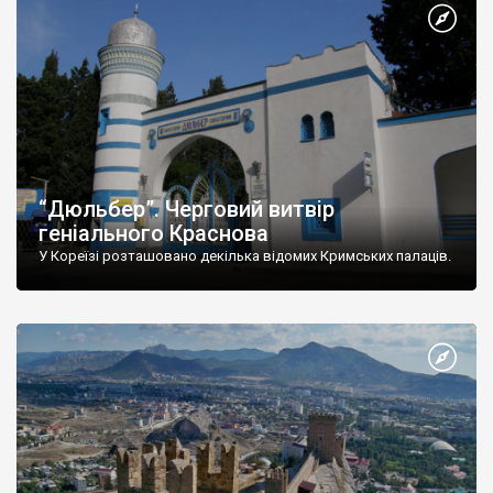
“Дюльбер”. Черговий витвір
геніального Краснова
У Кореїзі розташовано декілька відомих Кримських палаців.